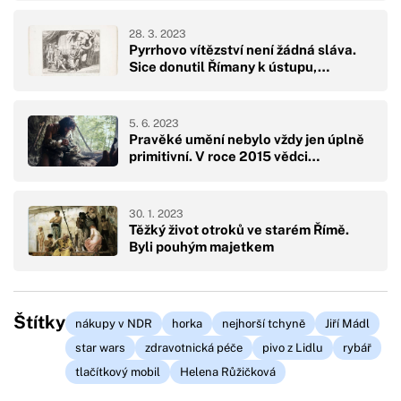
28. 3. 2023
Pyrrhovo vítězství není žádná sláva.
Sice donutil Římany k ústupu,…
5. 6. 2023
Pravěké umění nebylo vždy jen úplně
primitivní. V roce 2015 vědci…
30. 1. 2023
Těžký život otroků ve starém Římě.
Byli pouhým majetkem
Štítky
nákupy v NDR
horka
nejhorší tchyně
Jiří Mádl
star wars
zdravotnická péče
pivo z Lidlu
rybář
tlačítkový mobil
Helena Růžičková