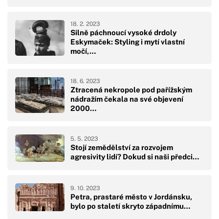
18. 2. 2023
Silně páchnoucí vysoké drdoly
Eskymaček: Styling i mytí vlastní
močí,…
18. 6. 2023
Ztracená nekropole pod pařížským
nádražím čekala na své objevení
2000…
5. 5. 2023
Stojí zemědělství za rozvojem
agresivity lidí? Dokud si naši předci…
9. 10. 2023
Petra, prastaré město v Jordánsku,
bylo po staletí skryto západnímu…