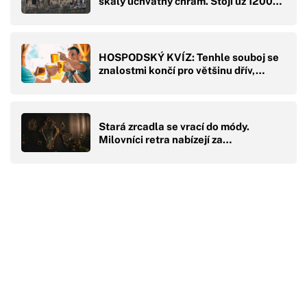
skály úchvatný chrám. Stojí už 1200…
HOSPODSKÝ KVÍZ: Tenhle souboj se
znalostmi končí pro většinu dřív,…
Stará zrcadla se vrací do módy.
Milovníci retra nabízejí za…