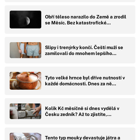
Obří těleso narazilo do Země a zrodil
se Měsíc. Bez katastrofické…
Slipy i trenýrky končí. Čeští muži se
zamilovali do mnohem lepšího…
Tyto velké hrnce byl dříve nutností v
každé domácnosti. Dnes za ně…
Kolik Kč měsíčně si dnes vydělá v
Česku zedník? Až to zjistíte,…
Tento typ mouky devastuje játra a