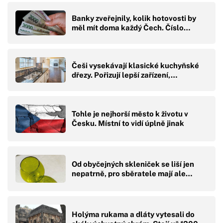
Banky zveřejnily, kolik hotovosti by
měl mít doma každý Čech. Číslo…
Češi vysekávají klasické kuchyňské
dřezy. Pořizují lepší zařízení,…
Tohle je nejhorší město k životu v
Česku. Místní to vidí úplně jinak
Od obyčejných skleniček se liší jen
nepatrně, pro sběratele mají ale…
Holýma rukama a dláty vytesali do