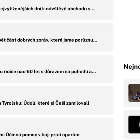
nejvytíženějších dní k návštěvě obchodu s…
pět část dobrých zpráv, které jsme porůznu…
Nejno
ro řidiče nad 60 let s důrazem na pohodlí a…
 Tyrolsku: Údolí, které si Češi zamilovali
ní: Účinná pomoc v boji proti oparům