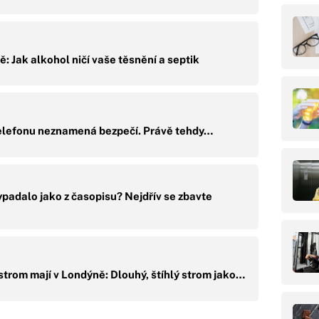
: Jak alkohol ničí vaše těsnění a septik
elefonu neznamená bezpečí. Právě tehdy…
padalo jako z časopisu? Nejdřív se zbavte
strom mají v Londýně: Dlouhý, štíhlý strom jako…