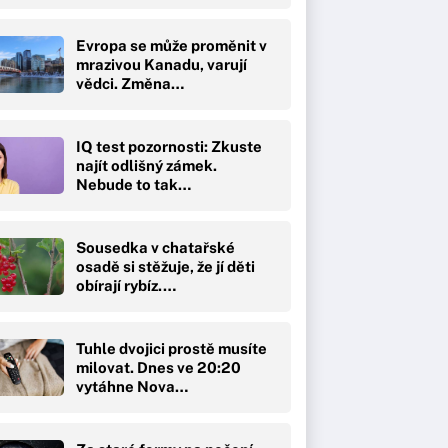
Evropa se může proměnit v
mrazivou Kanadu, varují
vědci. Změna…
IQ test pozornosti: Zkuste
najít odlišný zámek.
Nebude to tak…
Sousedka v chatařské
osadě si stěžuje, že jí děti
obírají rybíz.…
Tuhle dvojici prostě musíte
milovat. Dnes ve 20:20
vytáhne Nova…