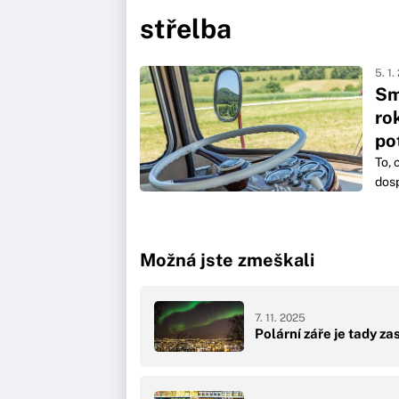
střelba
5. 1.
Sm
ro
po
To, 
dosp
Možná jste zmeškali
7. 11. 2025
Polární záře je tady za