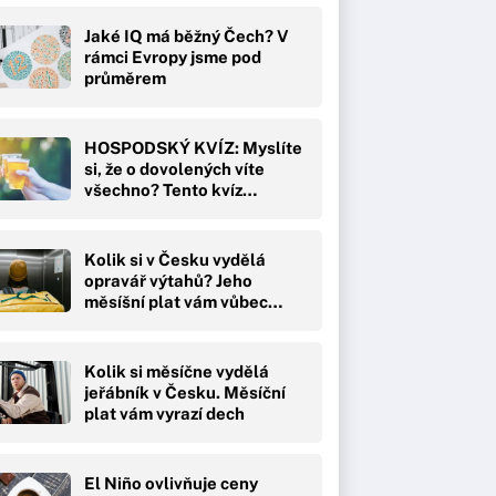
Jaké IQ má běžný Čech? V
rámci Evropy jsme pod
průměrem
HOSPODSKÝ KVÍZ: Myslíte
si, že o dovolených víte
všechno? Tento kvíz…
Kolik si v Česku vydělá
opravář výtahů? Jeho
měsíšní plat vám vůbec…
Kolik si měsíčne vydělá
jeřábník v Česku. Měsíční
plat vám vyrazí dech
El Niño ovlivňuje ceny