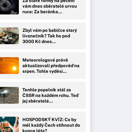
Za staré formy na pečení
vám dnes sběratelé urvou
ruce: Za beránka…
Zbyl vám po babičce starý
lívanečník? Tak ho pod
3000 Kč dnes…
Meteorologové právě
aktualizovali předpověď na
srpen. Tohle vyděsí…
Tenhle popelník stál za
ČSSR na každém rohu. Teď
jej sběratelé…
HOSPODSKÝ KVÍZ: Co by
měl každý Čech stihnout do
konce léta?