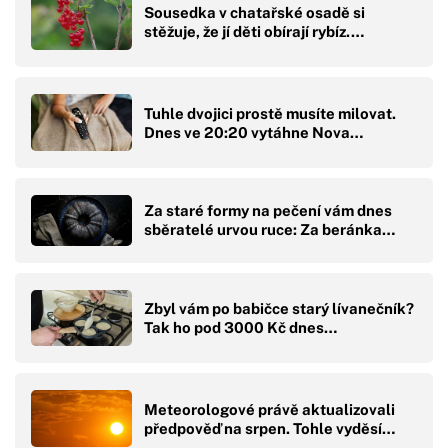
Sousedka v chatařské osadě si
stěžuje, že jí děti obírají rybíz.…
Tuhle dvojici prostě musíte milovat.
Dnes ve 20:20 vytáhne Nova…
Za staré formy na pečení vám dnes
sběratelé urvou ruce: Za beránka…
Zbyl vám po babičce starý lívanečník?
Tak ho pod 3000 Kč dnes…
Meteorologové právě aktualizovali
předpověď na srpen. Tohle vyděsí…