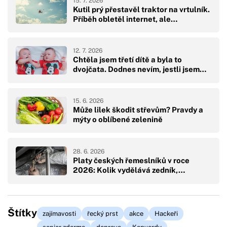
15. 7. 2026
Kutil prý přestavěl traktor na vrtulník.
Příběh obletěl internet, ale…
12. 7. 2026
Chtěla jsem třetí dítě a byla to
dvojčata. Dodnes nevím, jestli jsem…
15. 6. 2026
Může lilek škodit střevům? Pravdy a
mýty o oblíbené zelenině
28. 6. 2026
Platy českých řemeslníků v roce
2026: Kolik vydělává zedník,…
Štítky
zajímavosti
řecký prst
akce
Hackeři