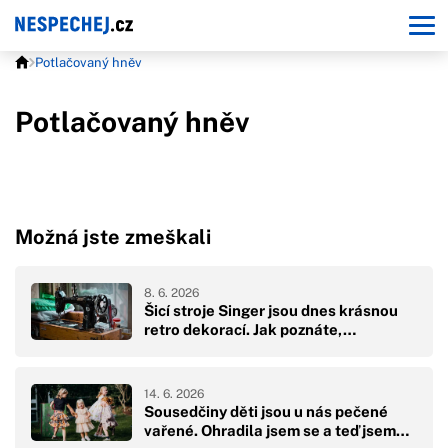
Potlačovaný hněv
Potlačovaný hněv
Možná jste zmeškali
8. 6. 2026
Šicí stroje Singer jsou dnes krásnou
retro dekorací. Jak poznáte,…
14. 6. 2026
Sousedčiny děti jsou u nás pečené
vařené. Ohradila jsem se a teď jsem…