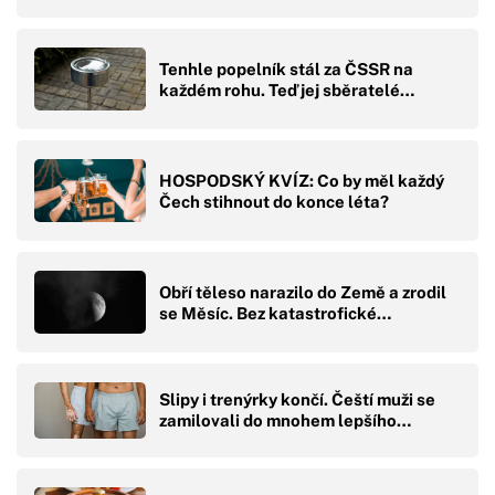
Tenhle popelník stál za ČSSR na
každém rohu. Teď jej sběratelé…
HOSPODSKÝ KVÍZ: Co by měl každý
Čech stihnout do konce léta?
Obří těleso narazilo do Země a zrodil
se Měsíc. Bez katastrofické…
Slipy i trenýrky končí. Čeští muži se
zamilovali do mnohem lepšího…