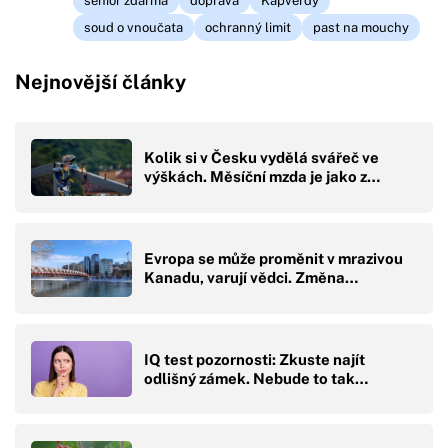
senior zdarma
doprava
Kapverdy
soud o vnoučata
ochranný limit
past na mouchy
Nejnovější články
Kolik si v Česku vydělá svářeč ve
výškách. Měsíční mzda je jako z…
Evropa se může proměnit v mrazivou
Kanadu, varují vědci. Změna…
IQ test pozornosti: Zkuste najít
odlišný zámek. Nebude to tak…