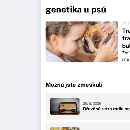
genetika u psů
12. 1
Tr
fr
bu
Zatí
jiná
Možná jste zmeškali
26. 5. 2025
Dřevěná retro rádia mo