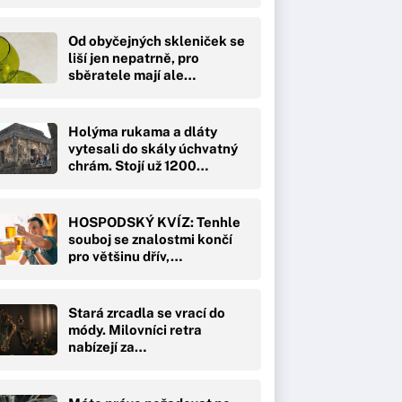
Od obyčejných skleniček se
liší jen nepatrně, pro
sběratele mají ale…
Holýma rukama a dláty
vytesali do skály úchvatný
chrám. Stojí už 1200…
HOSPODSKÝ KVÍZ: Tenhle
souboj se znalostmi končí
pro většinu dřív,…
Stará zrcadla se vrací do
módy. Milovníci retra
nabízejí za…