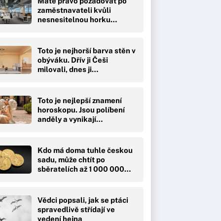
Máte právo požadovat po
zaměstnavateli kvůli
nesnesitelnou horku…
Toto je nejhorší barva stěn v
obýváku. Dřív ji Češi
milovali, dnes ji…
Toto je nejlepší znamení
horoskopu. Jsou políbení
anděly a vynikají…
Kdo má doma tuhle českou
sadu, může chtít po
sběratelích až 1 000 000…
Vědci popsali, jak se ptáci
spravedlivě střídají ve
vedení hejna