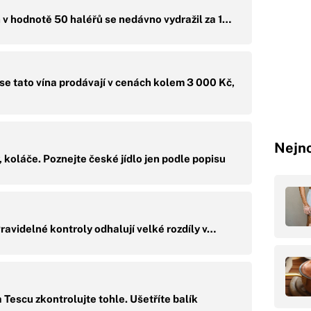
 v hodnotě 50 haléřů se nedávno vydražil za 1…
e tato vína prodávají v cenách kolem 3 000 Kč,
Nejno
, koláče. Poznejte české jídlo jen podle popisu
ravidelné kontroly odhalují velké rozdíly v…
 Tescu zkontrolujte tohle. Ušetříte balík