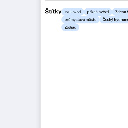
Štítky
zvukovod
přízeň hvězd
Zdena 
průmyslové město
Český hydrome
Zodiac