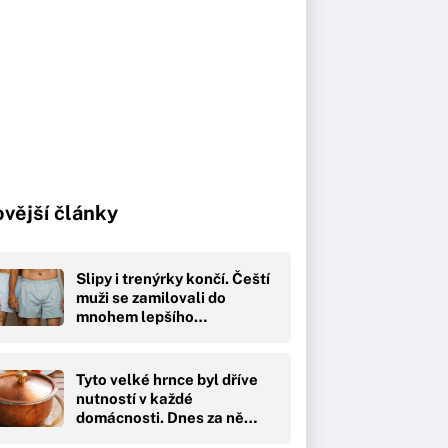
vější články
Slipy i trenýrky končí. Čeští
muži se zamilovali do
mnohem lepšího…
Tyto velké hrnce byl dříve
nutností v každé
domácnosti. Dnes za ně…