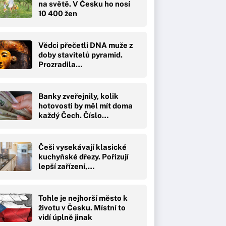
na světě. V Česku ho nosí
10 400 žen
Vědci přečetli DNA muže z
doby stavitelů pyramid.
Prozradila…
Banky zveřejnily, kolik
hotovosti by měl mít doma
každý Čech. Číslo…
Češi vysekávají klasické
kuchyňské dřezy. Pořizují
lepší zařízení,…
Tohle je nejhorší město k
životu v Česku. Místní to
vidí úplně jinak