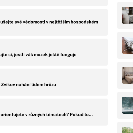
ušejte své vědomosti v nejtěžším hospodském
te si, jestli váš mozek ještě funguje
 Zvíkov nahání lidem hrůzu
e orientujete v různých tématech? Pokud to…