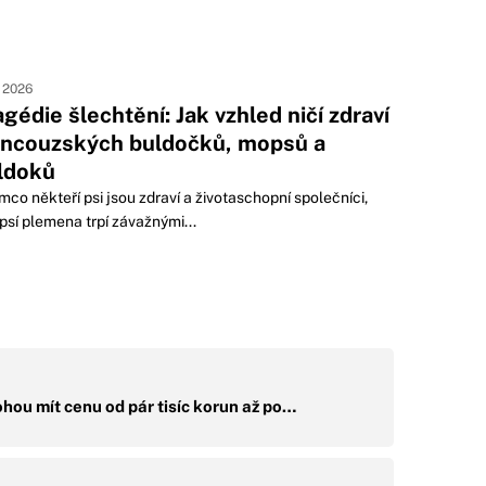
. 2026
agédie šlechtění: Jak vzhled ničí zdraví
ancouzských buldočků, mopsů a
ldoků
mco někteří psi jsou zdraví a životaschopní společníci,
 psí plemena trpí závažnými...
hou mít cenu od pár tisíc korun až po…