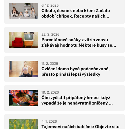
6. 12. 2025
Cibule, česnek nebo křen: Začalo
období chřipek. Recepty našich…
22. 3. 2026
Porcelánové sošky z vitrín znovu
získávají hodnotu:Některé kusy se…
11. 2. 2026
Cvičení doma bývá podceňované,
přesto přináší lepší výsledky
19. 2. 2026
Čím vyčistit připálený hrnec, když
vypadá že je nenávratně zničený.…
4. 1. 2026
Tajemství našich babiček: Objevte sílu