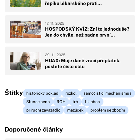
řepíku lékařského proti…
17. 11. 2025
HOSPODSKÝ KVÍZ: Zní to jednoduše?
Jen do chvíle, než padne první…
29. 11. 2025
HOAX: Moje daně vrací přeplatek,
pošlete číslo účtu
Štítky
historický poklad
rozkol
samočistící mechanismus
Slunce seno
ROH
trh
Lisabon
příruční zavazadlo
mazlíček
problém se zbožím
Doporučené články