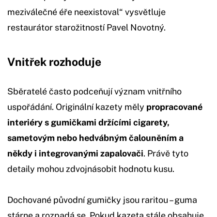
meziválečné éře neexistoval“ vysvětluje
restaurátor starožitností Pavel Novotný.
Vnitřek rozhoduje
Sběratelé často podceňují význam vnitřního
uspořádání. Originální kazety měly
propracované
interiéry s gumičkami držícími cigarety,
sametovým nebo hedvábným čalouněním a
někdy i integrovanými zapalovači
. Právě tyto
detaily mohou zdvojnásobit hodnotu kusu.
Dochované původní gumičky jsou raritou – guma
stárne a rozpadá se. Pokud kazeta stále obsahuje