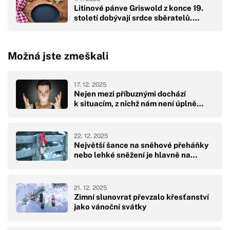
Litinové pánve Griswold z konce 19.
století dobývají srdce sběratelů.…
Možná jste zmeškali
17. 12. 2025
Nejen mezi příbuznými dochází
k situacím, z nichž nám není úplně…
22. 12. 2025
Největší šance na sněhové přeháňky
nebo lehké sněžení je hlavně na…
21. 12. 2025
Zimní slunovrat převzalo křesťanství
jako vánoční svátky