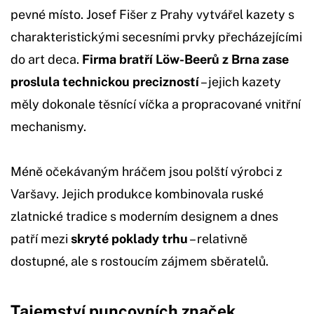
pevné místo. Josef Fišer z Prahy vytvářel kazety s
charakteristickými secesními prvky přecházejícími
do art deca.
Firma bratří Löw-Beerů z Brna zase
proslula technickou precizností
– jejich kazety
měly dokonale těsnící víčka a propracované vnitřní
mechanismy.
Méně očekávaným hráčem jsou polští výrobci z
Varšavy. Jejich produkce kombinovala ruské
zlatnické tradice s moderním designem a dnes
patří mezi
skryté poklady trhu
– relativně
dostupné, ale s rostoucím zájmem sběratelů.
Tajemství puncovních značek