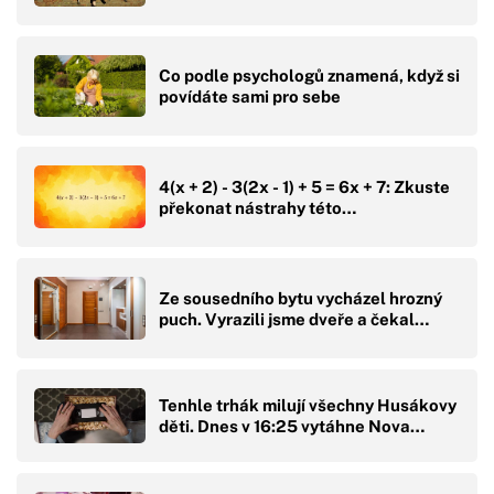
Co podle psychologů znamená, když si
povídáte sami pro sebe
4(x + 2) - 3(2x - 1) + 5 = 6x + 7: Zkuste
překonat nástrahy této…
Ze sousedního bytu vycházel hrozný
puch. Vyrazili jsme dveře a čekal…
Tenhle trhák milují všechny Husákovy
děti. Dnes v 16:25 vytáhne Nova…