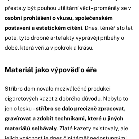
přestaly být pouhou utilitární věcí – proměnily se v
osobní prohlášení o vkusu, společenském
postavení a estetickém cítění
. Dnes, téměř sto let
poté, tyto drobné artefakty vyprávějí příběhy o
době, která věřila v pokrok a krásu.
Materiál jako výpověď o éře
Stříbro dominovalo meziválečné produkci
cigaretových kazet z dobrého důvodu. Nebylo to
jen o lesku –
stříbro se dalo precizně zpracovat,
gravírovat a zdobit technikami, které u jiných
materiálů selhávaly
. Zlaté kazety existovaly, ale
jejich vzácnost je dnes činí téměř nedostupnými