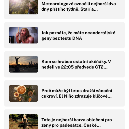
Meteorologové označili nejhorší dva
dny příštího týdně. Staří a…
Jak poznáte, že máte neandertálské
geny bez testu DNA
Kam se hrabou ostatní akčňáky. V
neděli ve 22:05 předvede ČT2…
Proč může být letos dražší vánoční
cukroví. El Niño zdražuje klíčové…
Toto je nejhorší barva oblečení pro
ženy pro padesátce. České…