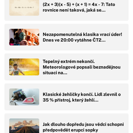
(2x + 3)(x - 5) + (x + 1) = 4x - 7: Tato
rovnice není taková, jaká se…
Nezapomenutelná klasika vrací úder!
Dnes ve 20:00 vytáhne ČT2…
Tepelný extrém nekončí.
Meteorologové popsali beznadějnou
situaci na…
Klasické žehličky končí. Lidl zlevnil o
35 % přístroj, který žehlí…
Jak dlouho dopředu jsou vědci schopni
předpovědět erupci sopky