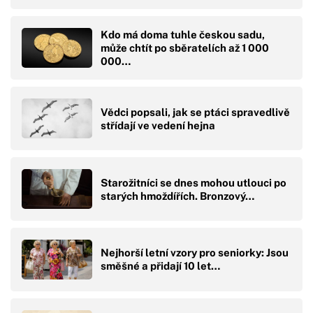
Kdo má doma tuhle českou sadu,
může chtít po sběratelích až 1 000
000…
Vědci popsali, jak se ptáci spravedlivě
střídají ve vedení hejna
Starožitníci se dnes mohou utlouci po
starých hmoždířích. Bronzový…
Nejhorší letní vzory pro seniorky: Jsou
směšné a přidají 10 let…