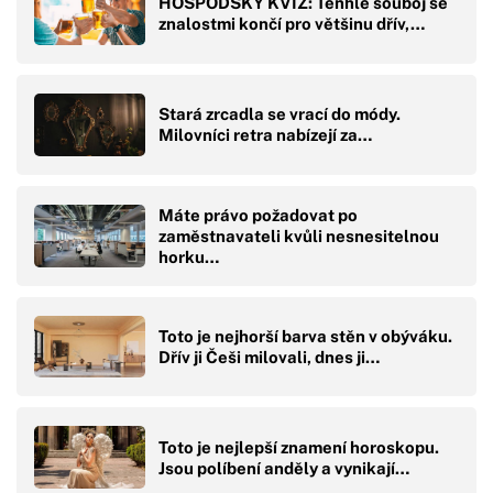
HOSPODSKÝ KVÍZ: Tenhle souboj se
znalostmi končí pro většinu dřív,…
Stará zrcadla se vrací do módy.
Milovníci retra nabízejí za…
Máte právo požadovat po
zaměstnavateli kvůli nesnesitelnou
horku…
Toto je nejhorší barva stěn v obýváku.
Dřív ji Češi milovali, dnes ji…
Toto je nejlepší znamení horoskopu.
Jsou políbení anděly a vynikají…