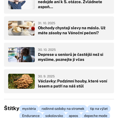
nedojde ani k 5. otázce. Zvládnete
aspoň…
31. 10. 2025
Obchody chystají slevy na máslo. Už
máte zásoby na Vánoční pečení?
30. 10. 2025
Deprese u seniorů je častější než si
myslíme, poznejte ji včas
30. 9. 2025
Václavky: Podzimní houby, které voní
lesem a patří na náš stůl
Štítky
mystéria
rodinné ozdoby na stromek
tip na výlet
Endurance
sokolovsko
apeos
depeche mode