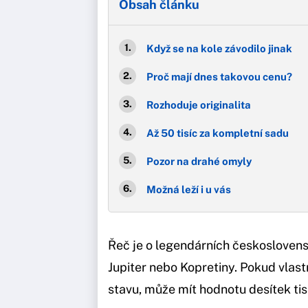
Obsah článku
Když se na kole závodilo jinak
Proč mají dnes takovou cenu?
Rozhoduje originalita
Až 50 tisíc za kompletní sadu
Pozor na drahé omyly
Možná leží i u vás
Řeč je o legendárních českoslovens
Jupiter nebo Kopretiny. Pokud vlast
stavu, může mít hodnotu desítek tis