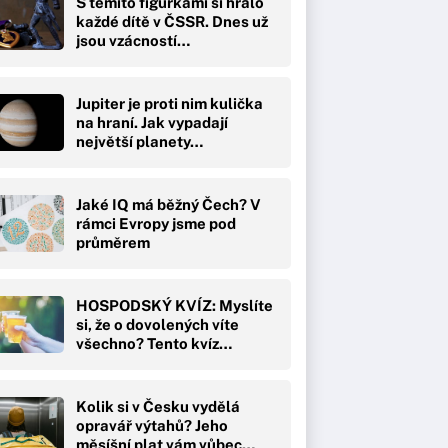
S těmito figurkami si hrálo
každé dítě v ČSSR. Dnes už
jsou vzácností…
Jupiter je proti nim kulička
na hraní. Jak vypadají
největší planety…
Jaké IQ má běžný Čech? V
rámci Evropy jsme pod
průměrem
HOSPODSKÝ KVÍZ: Myslíte
si, že o dovolených víte
všechno? Tento kvíz…
Kolik si v Česku vydělá
opravář výtahů? Jeho
měsíšní plat vám vůbec…