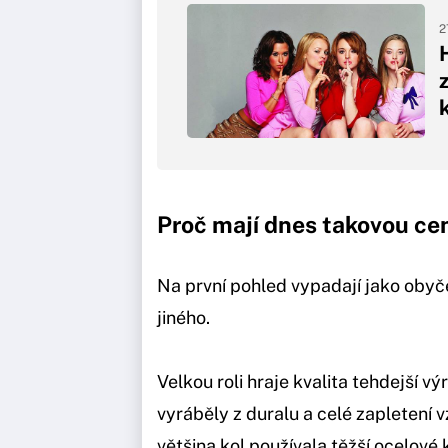
2
Proč mají dnes takovou ce
Na první pohled vypadají jako obyče
jiného.
Velkou roli hraje kvalita tehdejší vý
vyráběly z duralu a celé zapletení v
většina kol používala těžší ocelov