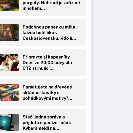
pergoly. Nahradí je zařízení
mnohem…
Podobnou panenku měla
každá holčička v
Československu. Kdo jí…
Připravte si kapesníky.
Dnes ve 20:00 odvysílá
ČT2 strhující…
Pamatujete na dřevěné
skládací kostky s
pohádkovými motivy?…
Stačí jedna zpráva a
přijdete o peníze i účet.
Kyberšmejdi na…