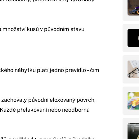
é množství kusů v původním stavu.
ckého nábytku platí jedno pravidlo – čím
si zachovaly původní eloxovaný povrch,
e. Každé přelakování nebo neodborná