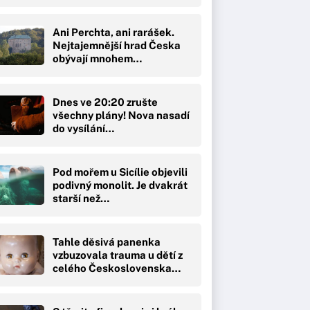
Ani Perchta, ani rarášek.
Nejtajemnější hrad Česka
obývají mnohem…
Dnes ve 20:20 zrušte
všechny plány! Nova nasadí
do vysílání…
Pod mořem u Sicílie objevili
podivný monolit. Je dvakrát
starší než…
Tahle děsivá panenka
vzbuzovala trauma u dětí z
celého Československa…