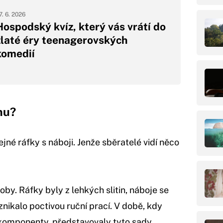
7. 6. 2026
Hospodský kvíz, který vás vrátí do
zlaté éry teenagerovských
komedií
nu?
jné ráfky s náboji. Jenže sběratelé vidí něco
roby. Ráfky byly z lehkých slitin, náboje se
znikalo poctivou ruční prací. V době, kdy
é komponenty, představovaly tyto sady