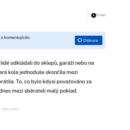
3 min
 o komentujícím.
Diskuze
 lidé odkládali do sklepů, garáží nebo na
tará kola jednoduše skončila mezi
rátila. To, co bylo kdysi považováno za
 dnes mezi sběrateli malý poklad.
REKLAMA