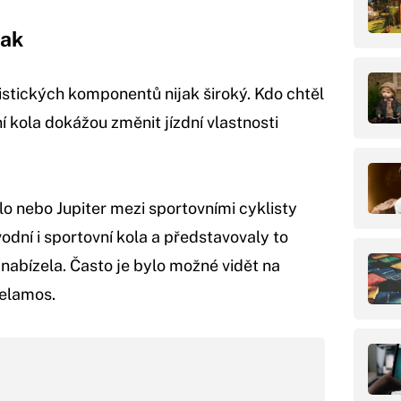
nak
istických komponentů nijak široký. Kdo chtěl
ní kola dokážou změnit jízdní vlastnosti
o nebo Jupiter mezi sportovními cyklisty
odní i sportovní kola a představovaly to
 nabízela. Často je bylo možné vidět na
Velamos.