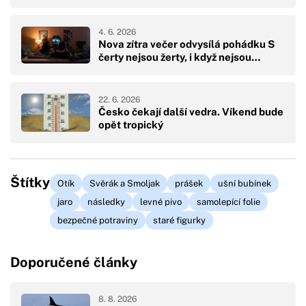
4. 6. 2026
Nova zítra večer odvysílá pohádku S
čerty nejsou žerty, i když nejsou…
22. 6. 2026
Česko čekají další vedra. Víkend bude
opět tropický
Štítky
Otík
Svěrák a Smoljak
prášek
ušní bubínek
jaro
následky
levné pivo
samolepící folie
bezpečné potraviny
staré figurky
Doporučené články
8. 8. 2026