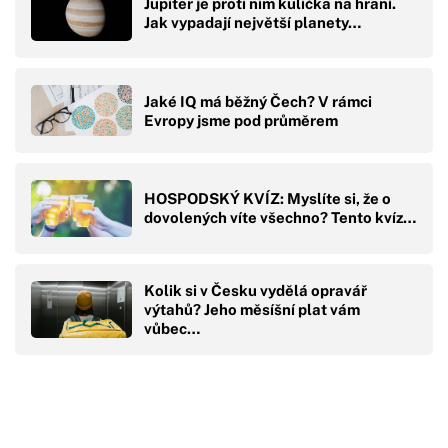
Jupiter je proti nim kulička na hraní.
Jak vypadají největší planety…
Jaké IQ má běžný Čech? V rámci
Evropy jsme pod průměrem
HOSPODSKÝ KVÍZ: Myslíte si, že o
dovolených víte všechno? Tento kvíz…
Kolik si v Česku vydělá opravář
výtahů? Jeho měsíšní plat vám
vůbec…