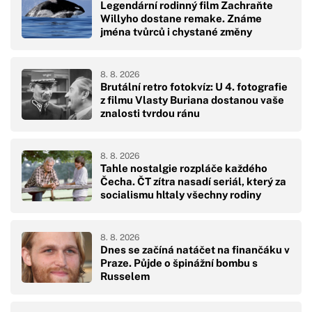
Legendární rodinný film Zachraňte
Willyho dostane remake. Známe
jména tvůrců i chystané změny
8. 8. 2026
Brutální retro fotokvíz: U 4. fotografie
z filmu Vlasty Buriana dostanou vaše
znalosti tvrdou ránu
8. 8. 2026
Tahle nostalgie rozpláče každého
Čecha. ČT zítra nasadí seriál, který za
socialismu hltaly všechny rodiny
8. 8. 2026
Dnes se začíná natáčet na finančáku v
Praze. Půjde o špinážní bombu s
Russelem