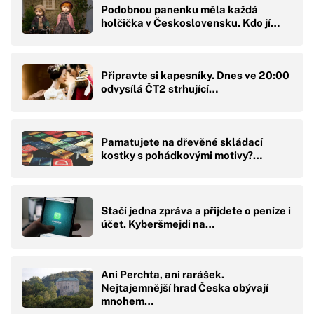
Podobnou panenku měla každá
holčička v Československu. Kdo jí…
Připravte si kapesníky. Dnes ve 20:00
odvysílá ČT2 strhující…
Pamatujete na dřevěné skládací
kostky s pohádkovými motivy?…
Stačí jedna zpráva a přijdete o peníze i
účet. Kyberšmejdi na…
Ani Perchta, ani rarášek.
Nejtajemnější hrad Česka obývají
mnohem…