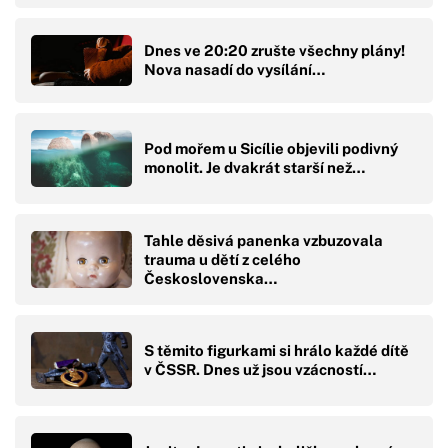
Dnes ve 20:20 zrušte všechny plány!
Nova nasadí do vysílání…
Pod mořem u Sicílie objevili podivný
monolit. Je dvakrát starší než…
Tahle děsivá panenka vzbuzovala
trauma u dětí z celého
Československa…
S těmito figurkami si hrálo každé dítě
v ČSSR. Dnes už jsou vzácností…