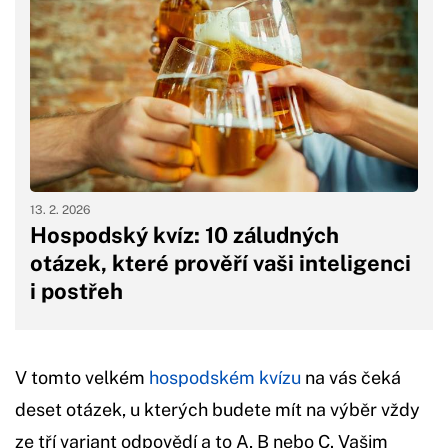
13. 2. 2026
Hospodský kvíz: 10 záludných
otázek, které prověří vaši inteligenci
i postřeh
V tomto velkém
hospodském kvízu
na vás čeká
deset otázek, u kterých budete mít na výběr vždy
ze tří variant odpovědí a to A, B nebo C. Vašim