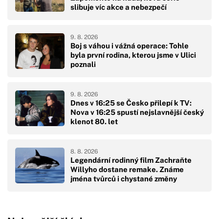
slibuje víc akce a nebezpečí
9. 8. 2026
Boj s váhou i vážná operace: Tohle
byla první rodina, kterou jsme v Ulici
poznali
9. 8. 2026
Dnes v 16:25 se Česko přilepí k TV:
Nova v 16:25 spustí nejslavnější český
klenot 80. let
8. 8. 2026
Legendární rodinný film Zachraňte
Willyho dostane remake. Známe
jména tvůrců i chystané změny