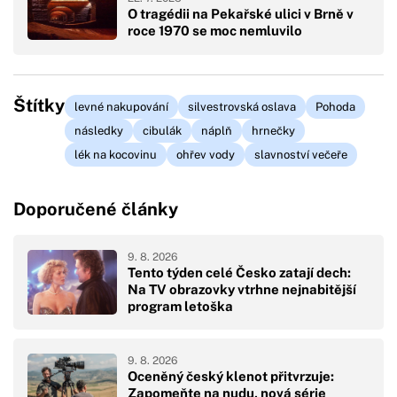
O tragédii na Pekařské ulici v Brně v
roce 1970 se moc nemluvilo
Štítky
levné nakupování
silvestrovská oslava
Pohoda
následky
cibulák
náplň
hrnečky
lék na kocovinu
ohřev vody
slavnoství večeře
Doporučené články
9. 8. 2026
Tento týden celé Česko zatají dech:
Na TV obrazovky vtrhne nejnabitější
program letoška
9. 8. 2026
Oceněný český klenot přitvrzuje:
Zapomeňte na nudu, nová série