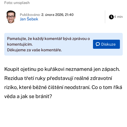
Foto: unsplash
Publikováno:
2. února 2026, 21:40
4 min
Jan Šebek
Pamatujte, že každý komentář bývá zprávou o
Diskuze
komentujícím.
Děkujeme za vaše komentáře.
Koupit ojetinu po kuřákovi neznamená jen zápach.
Rezidua třetí ruky představují reálné zdravotní
riziko, které běžné čištění neodstraní. Co o tom říká
věda a jak se bránit?
Začátek reklamy
Konec reklamy