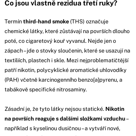
Co jsou vlastně rezidua třetí ruky?
Termín
third-hand smoke
(THS) označuje
chemické látky, které zůstávají na površích dlouho
poté, co cigaretový kouř vyvanul. Nejde jen o
zápach – jde o stovky sloučenin, které se usazují na
textiliích, plastech i skle. Mezi nejproblematičtější
patří nikotin, polycyklické aromatické uhlovodíky
(PAH) včetně karcinogenního benzo[a]pyrenu, a
tabákově specifické nitrosaminy.
Zásadní je, že tyto látky nejsou statické.
Nikotin
na površích reaguje s dalšími složkami vzduchu
–
například s kyselinou dusičnou – a vytváří nové,