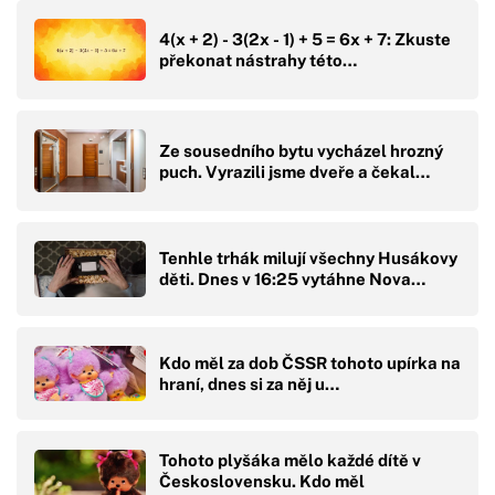
4(x + 2) - 3(2x - 1) + 5 = 6x + 7: Zkuste
překonat nástrahy této…
Ze sousedního bytu vycházel hrozný
puch. Vyrazili jsme dveře a čekal…
Tenhle trhák milují všechny Husákovy
děti. Dnes v 16:25 vytáhne Nova…
Kdo měl za dob ČSSR tohoto upírka na
hraní, dnes si za něj u…
Tohoto plyšáka mělo každé dítě v
Československu. Kdo měl