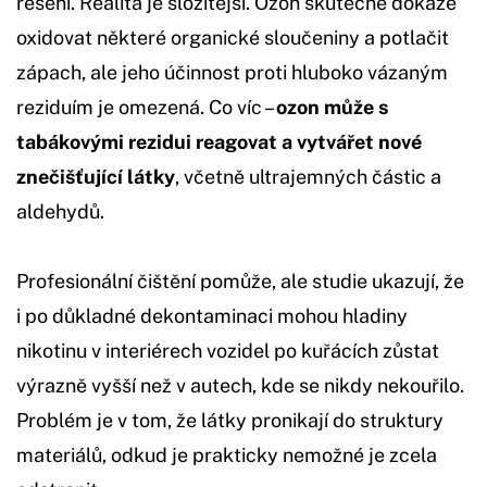
řešení. Realita je složitější. Ozon skutečně dokáže
oxidovat některé organické sloučeniny a potlačit
zápach, ale jeho účinnost proti hluboko vázaným
reziduím je omezená. Co víc –
ozon může s
tabákovými rezidui reagovat a vytvářet nové
znečišťující látky
, včetně ultrajemných částic a
aldehydů.
Profesionální čištění pomůže, ale studie ukazují, že
i po důkladné dekontaminaci mohou hladiny
nikotinu v interiérech vozidel po kuřácích zůstat
výrazně vyšší než v autech, kde se nikdy nekouřilo.
Problém je v tom, že látky pronikají do struktury
materiálů, odkud je prakticky nemožné je zcela