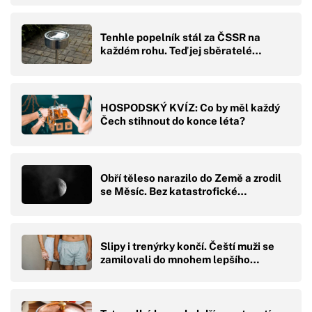
Tenhle popelník stál za ČSSR na
každém rohu. Teď jej sběratelé…
HOSPODSKÝ KVÍZ: Co by měl každý
Čech stihnout do konce léta?
Obří těleso narazilo do Země a zrodil
se Měsíc. Bez katastrofické…
Slipy i trenýrky končí. Čeští muži se
zamilovali do mnohem lepšího…