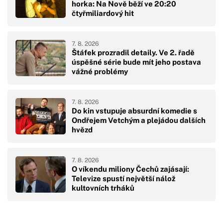
horka: Na Nově běží ve 20:20
čtyřmiliardový hit
7. 8. 2026
Štáfek prozradil detaily. Ve 2. řadě
úspěšné série bude mít jeho postava
vážné problémy
7. 8. 2026
Do kin vstupuje absurdní komedie s
Ondřejem Vetchým a plejádou dalších
hvězd
7. 8. 2026
O víkendu miliony Čechů zajásají:
Televize spustí největší nálož
kultovních trháků