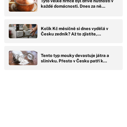
Tyto velké hrnce byl dříve nutností v
každé domácnosti. Dnes za ně…
Kolik Kč měsíčně si dnes vydělá v
Česku zedník? Až to zjistíte,…
Tento typ mouky devastuje játra a
slinivku. Přesto v Česku patří k…