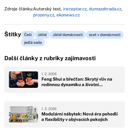
Zdroje článku:
Autorský text,
ireceptar.cz
,
dumazahrada.cz
,
prozeny.cz
,
ekonews.cz
Štítky
Češi
úklid
úklid domácnosti
ocet v domácnosti
jedlá soda
Další články z rubriky zajímavosti
1. 2. 2026
Feng Shui a břečťan: Skrytý vliv na
rodinnou dynamiku a životní…
1. 2. 2026
Modulární nábytek: Nová éra pohodlí
a flexibility v obývacích pokojích