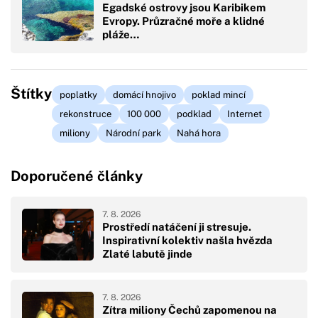
Egadské ostrovy jsou Karibikem
Evropy. Průzračné moře a klidné
pláže…
Štítky
poplatky
domácí hnojivo
poklad mincí
rekonstruce
100 000
podklad
Internet
miliony
Národní park
Nahá hora
Doporučené články
7. 8. 2026
Prostředí natáčení ji stresuje.
Inspirativní kolektiv našla hvězda
Zlaté labutě jinde
7. 8. 2026
Zítra miliony Čechů zapomenou na