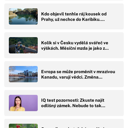
Kdo objevil tenhle ráj kousek od
Prahy, už nechce do Karibiku.…
Kolik si v Česku vydělá svářeč ve
výškách. Měsíční mzda je jako z…
Evropa se může proměnit v mrazivou
Kanadu, varují vědci. Změna…
IQ test pozornosti: Zkuste najít
odlišný zámek. Nebude to tak…