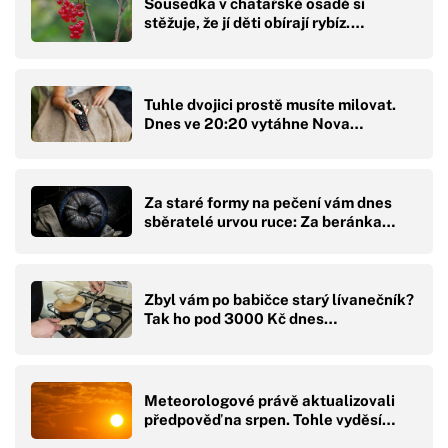
Sousedka v chatařské osadě si
stěžuje, že jí děti obírají rybíz.…
Tuhle dvojici prostě musíte milovat.
Dnes ve 20:20 vytáhne Nova…
Za staré formy na pečení vám dnes
sběratelé urvou ruce: Za beránka…
Zbyl vám po babičce starý lívanečník?
Tak ho pod 3000 Kč dnes…
Meteorologové právě aktualizovali
předpověď na srpen. Tohle vyděsí…