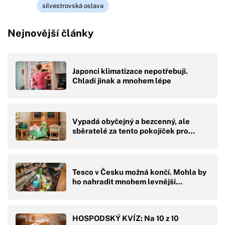
silvestrovská oslava
Nejnovější články
Japonci klimatizace nepotřebuji.
Chladí jinak a mnohem lépe
Vypadá obyčejný a bezcenný, ale
sběratelé za tento pokojíček pro…
Tesco v Česku možná končí. Mohla by
ho nahradit mnohem levnější…
HOSPODSKÝ KVÍZ: Na 10 z 10