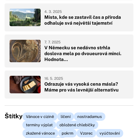
4. 3. 2025
Místa, kde se zastavil čas a příroda
odhaluje svá největší tajemství
7. 7. 2025
V Německu se nedávno strhla
doslova mela po dvoueurová minci.
Hodnota…
16. 5. 2025
Odrazuje vás vysoká cena másla?
Máme pro vás levnější alternativu
Štítky
Vánoce v cizině
líčení
nostradamus
termíny výplat
obložené chlebíčky
zkažené vánoce
pokrm
Vzorec
vyúčtování