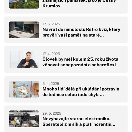
známějších památek, jako je Český
Krumlov
17. 5. 2025
Návrat do minulosti: Retro kvíz, který
prověří vaši paměť na staré…
17. 4. 2025
Člověk by měl kolem 25. roku života
věnovat sebepoznání a sebereflexi
5. 4. 2025
Mnoho lidí dělá při ukládání potravin
do lednice celou řadu chyb,…
29. 5. 2025
Nevyhazujte starou elektroniku.
Sběratelé z ní šílí a platí horentní…