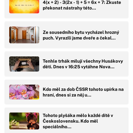
4(x + 2) - 3(2x - 1) + 5 = 6x + 7: Zkuste
překonat nástrahy této…
Ze sousedního bytu vycházel hrozný
puch. Vyrazili jsme dveře a čekal…
Tenhle trhák milují všechny Husákovy
děti. Dnes v 16:25 vytáhne Nova…
Kdo měl za dob ČSSR tohoto upírka na
hraní, dnes si za něj u…
Tohoto plyšáka mělo každé dítě v
Československu. Kdo měl
speciálního…