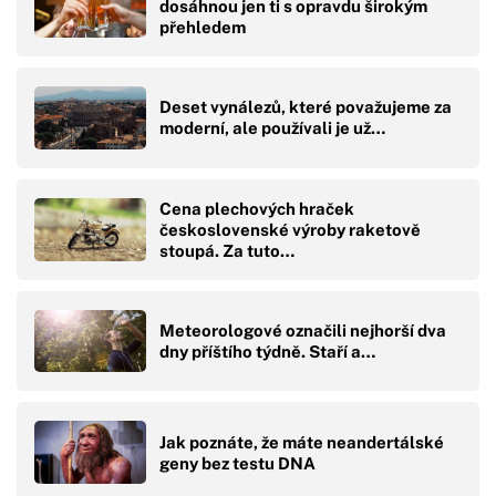
dosáhnou jen ti s opravdu širokým
přehledem
Deset vynálezů, které považujeme za
moderní, ale používali je už…
Cena plechových hraček
československé výroby raketově
stoupá. Za tuto…
Meteorologové označili nejhorší dva
dny příštího týdně. Staří a…
Jak poznáte, že máte neandertálské
geny bez testu DNA