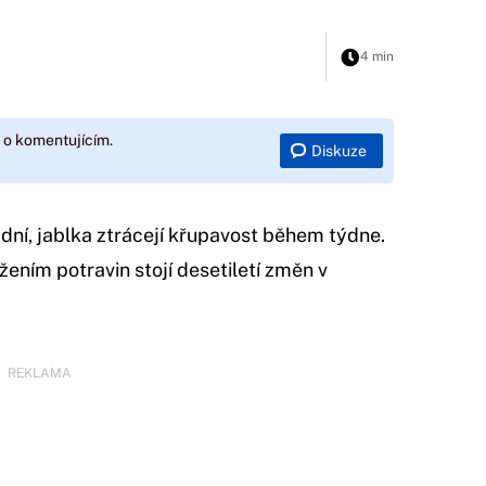
4 min
 o komentujícím.
Diskuze
dní, jablka ztrácejí křupavost během týdne.
žením potravin stojí desetiletí změn v
REKLAMA