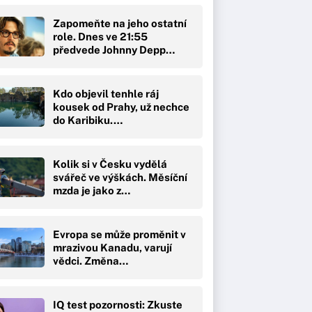
Zapomeňte na jeho ostatní
role. Dnes ve 21:55
předvede Johnny Depp…
Kdo objevil tenhle ráj
kousek od Prahy, už nechce
do Karibiku.…
Kolik si v Česku vydělá
svářeč ve výškách. Měsíční
mzda je jako z…
Evropa se může proměnit v
mrazivou Kanadu, varují
vědci. Změna…
IQ test pozornosti: Zkuste