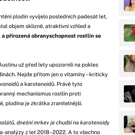
tění plodin vyvíjelo posledních padesát let,
stal objem sklizně, atraktivní vzhled a
t a přirozená obranyschopnost rostlin se
Austinu už před lety upozornili na pokles
inách. Nejde přitom jen o vitamíny – kriticky
lavonoidů a karotenoidů. Právě tyto
obranný mechanismus rostlin proti
 plodina je zkrátka zranitelnější.
olátů, dnešní mrkev je chudší na karotenoidy
a-analýzy z let 2018–2022. A to všechno