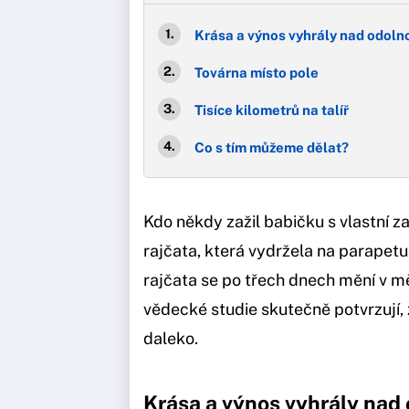
Krása a výnos vyhrály nad odolno
Továrna místo pole
Tisíce kilometrů na talíř
Co s tím můžeme dělat?
Kdo někdy zažil babičku s vlastní 
rajčata, která vydržela na parapet
rajčata se po třech dnech mění v měk
vědecké studie skutečně potvrzují, 
daleko.
Krása a výnos vyhrály nad 