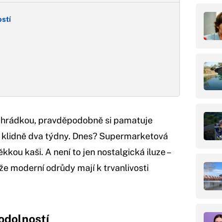
stí
zahrádkou, pravděpodobně si pamatuje
u klidně dva týdny. Dnes? Supermarketová
kou kaši. A není to jen nostalgická iluze –
že moderní odrůdy mají k trvanlivosti
odolností