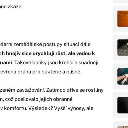
hne zkáze.
Moderní zemědělské postupy situaci dále
 hnojiv sice urychlují růst, ale vedou k
ěnami
. Takové buňky jsou křehčí a snadněji
tevřená brána pro bakterie a plísně.
ízeném zavlažování. Zatímco dříve se rostliny
 což posilovalo jejich obranné
v komfortu. Výsledek? Vyšší výnosy, ale