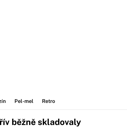
zín
Pel-mel
Retro
dřív běžně skladovaly