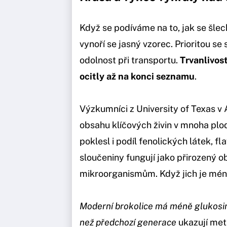
Když se podíváme na to, jak se šlech
vynoří se jasný vzorec. Prioritou se 
odolnost při transportu.
Trvanlivos
ocitly až na konci seznamu
.
Výzkumníci z University of Texas v 
obsahu klíčových živin v mnoha plod
poklesl i podíl fenolických látek, f
sloučeniny fungují jako přirozený 
mikroorganismům. Když jich je méně,
Moderní brokolice má méně glukosin
než předchozí generace
ukazují met