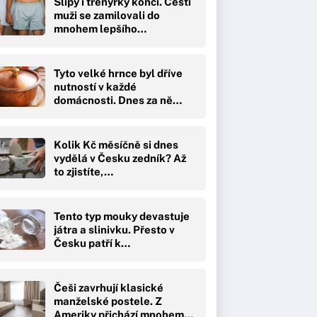
Slipy i trenýrky končí. Čeští
muži se zamilovali do
mnohem lepšího…
Tyto velké hrnce byl dříve
nutností v každé
domácnosti. Dnes za ně…
Kolik Kč měsíčně si dnes
vydělá v Česku zedník? Až
to zjistíte,…
Tento typ mouky devastuje
játra a slinivku. Přesto v
Česku patří k…
Češi zavrhují klasické
manželské postele. Z
Ameriky přichází mnohem…