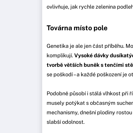
ovlivňuje, jak rychle zelenina podle
Továrna místo pole
Genetika je ale jen část příběhu. 
komplikují.
Vysoké dávky dusíkatých
tvorbě větších buněk s tenčími st
se poškodí – a každé poškození je o
Podobně působí i stálá vlhkost při ř
musely potýkat s občasným suchem,
mechanismy, dnešní plodiny rostou 
slabší odolnost.