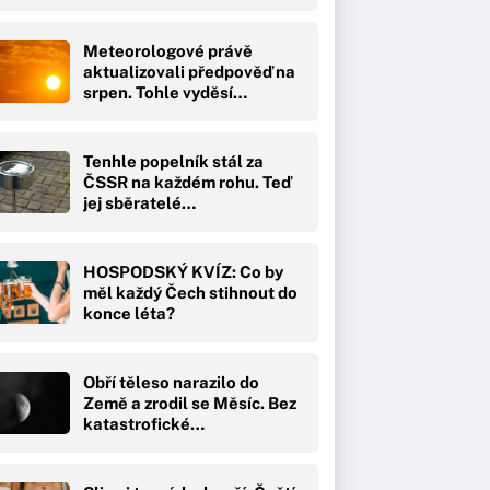
Meteorologové právě
aktualizovali předpověď na
srpen. Tohle vyděsí…
Tenhle popelník stál za
ČSSR na každém rohu. Teď
jej sběratelé…
HOSPODSKÝ KVÍZ: Co by
měl každý Čech stihnout do
konce léta?
Obří těleso narazilo do
Země a zrodil se Měsíc. Bez
katastrofické…