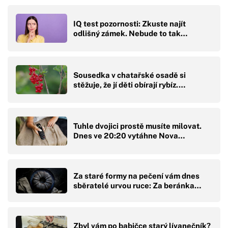
IQ test pozornosti: Zkuste najít
odlišný zámek. Nebude to tak…
Sousedka v chatařské osadě si
stěžuje, že jí děti obírají rybíz.…
Tuhle dvojici prostě musíte milovat.
Dnes ve 20:20 vytáhne Nova…
Za staré formy na pečení vám dnes
sběratelé urvou ruce: Za beránka…
Zbyl vám po babičce starý lívanečník?