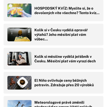
HOSPODSKÝ KVÍZ: Myslíte si, že o
dovolených víte všechno? Tento kvíz…
Kolik si v Česku vydělá opravář
výtahů? Jeho měsíšní plat vám
vůbec…
Kolik si měsíčne vydělá jeřábník v
Česku. Měsíční plat vám vyrazí dech
El Niño ovlivňuje ceny běžných
potravin. Zdražuje přes 20 výrobků
Meteorologové právě změnili
předpověď na srpen: Větší průšvih,