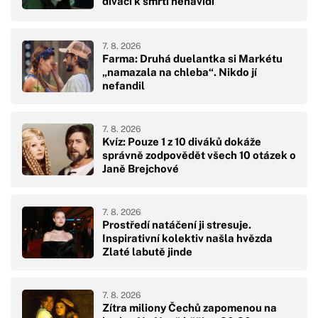
diváci k smrti nenávidí
7. 8. 2026
Farma: Druhá duelantka si Markétu
„namazala na chleba“. Nikdo jí
nefandil
7. 8. 2026
Kvíz: Pouze 1 z 10 diváků dokáže
správně zodpovědět všech 10 otázek o
Janě Brejchové
7. 8. 2026
Prostředí natáčení ji stresuje.
Inspirativní kolektiv našla hvězda
Zlaté labutě jinde
7. 8. 2026
Zítra miliony Čechů zapomenou na