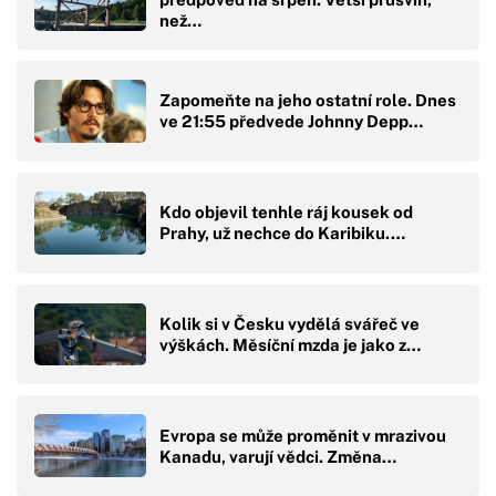
než…
Zapomeňte na jeho ostatní role. Dnes
ve 21:55 předvede Johnny Depp…
Kdo objevil tenhle ráj kousek od
Prahy, už nechce do Karibiku.…
Kolik si v Česku vydělá svářeč ve
výškách. Měsíční mzda je jako z…
Evropa se může proměnit v mrazivou
Kanadu, varují vědci. Změna…