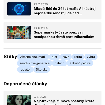
27. 7. 2025
Mladší lidé do 24 let mají s AI nástroji
nejvíce zkušenost, lidé nad…
13. 6. 2025
Supermarkety často používají
nenápadnou zbraň proti zákazníkům
Štítky
výměna pneumatik
pleť
osvč
rarita
výhra
sendvičová generace
balanc
7 druhů pečiva
radiátor
Skotsko
Doporučené články
7. 8. 2026
Nejotravnější filmové postavy, které