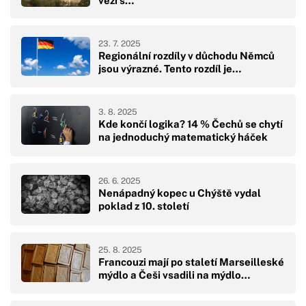
věži s…
23. 7. 2025
Regionální rozdíly v důchodu Němců
jsou výrazné. Tento rozdíl je…
3. 8. 2025
Kde končí logika? 14 % Čechů se chytí
na jednoduchý matematický háček
26. 6. 2025
Nenápadný kopec u Chýště vydal
poklad z 10. století
25. 8. 2025
Francouzi mají po staletí Marseilleské
mýdlo a Češi vsadili na mýdlo…