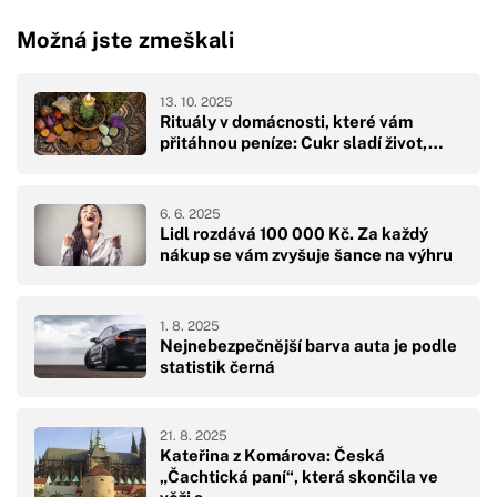
Možná jste zmeškali
13. 10. 2025
Rituály v domácnosti, které vám
přitáhnou peníze: Cukr sladí život,…
6. 6. 2025
Lidl rozdává 100 000 Kč. Za každý
nákup se vám zvyšuje šance na výhru
1. 8. 2025
Nejnebezpečnější barva auta je podle
statistik černá
21. 8. 2025
Kateřina z Komárova: Česká
„Čachtická paní“, která skončila ve