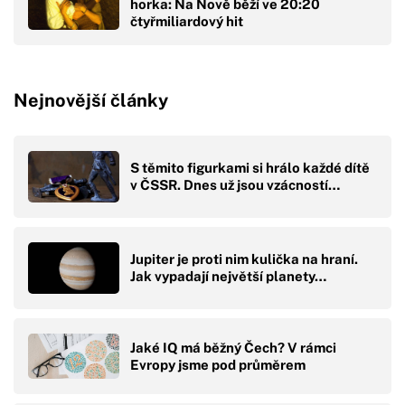
horka: Na Nově běží ve 20:20
čtyřmiliardový hit
Nejnovější články
S těmito figurkami si hrálo každé dítě
v ČSSR. Dnes už jsou vzácností…
Jupiter je proti nim kulička na hraní.
Jak vypadají největší planety…
Jaké IQ má běžný Čech? V rámci
Evropy jsme pod průměrem