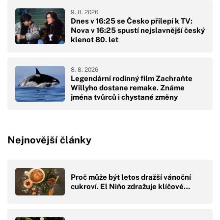
9. 8. 2026
Dnes v 16:25 se Česko přilepí k TV:
Nova v 16:25 spustí nejslavnější český
klenot 80. let
8. 8. 2026
Legendární rodinný film Zachraňte
Willyho dostane remake. Známe
jména tvůrců i chystané změny
Nejnovější články
Proč může být letos dražší vánoční
cukroví. El Niño zdražuje klíčové…