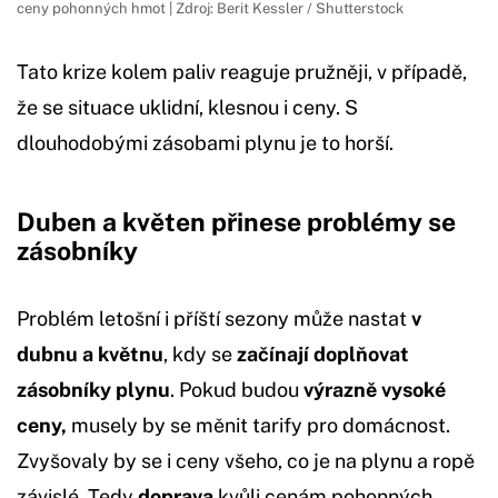
ceny pohonných hmot | Zdroj: Berit Kessler / Shutterstock
Tato krize kolem paliv reaguje pružněji, v případě,
že se situace uklidní, klesnou i ceny. S
dlouhodobými zásobami plynu je to horší.
Duben a květen přinese problémy se
zásobníky
Problém letošní i příští sezony může nastat
v
dubnu a květnu
, kdy se
začínají doplňovat
zásobníky plynu
. Pokud budou
výrazně vysoké
ceny,
musely by se měnit tarify pro domácnost.
Zvyšovaly by se i ceny všeho, co je na plynu a ropě
závislé. Tedy
doprava
kvůli cenám pohonných