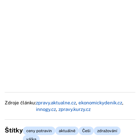
Zdroje článku:
zpravy.aktualne.cz
,
ekonomickydenik.cz
,
innogy.cz
,
zpravy.kurzy.cz
Štítky
ceny potravin
aktuálně
Češi
zdražování
válka