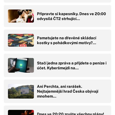
Připravte si kapesníky. Dnes ve 20:00
odvysílá ČT2 strhující…
Pamatujete na dřevěné skládací
kostky s pohádkovými motivy?…
Stačí jedna zpráva a přijdete o peníze i
účet. Kyberšmejdi na…
Ani Perchta, ani rarášek.
Nejtajemnější hrad Česka obývají
mnohem…
Dnes ve 20:20 zrušte všechny plány!