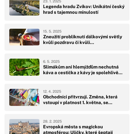
23. 1. 2025
Legenda hradu Zvíkov: Unikátní český
hrad s tajemnou minulostí
15. 5. 2025
Zneužití probliknutí dálkovými světly
kvůli pozdravu či kvůli…
6. 5. 2025
Slimákům ani hlemýžďům nechutná
káva a cestička z kávy je spolehlivě…
12. 4. 2025
Obchodníci přitvrzují. Změna, která
vstoupí v platnost 1. května, se…
28. 2. 2025
Evropská města s magickou
atmosférou: Uličky, které šeptají