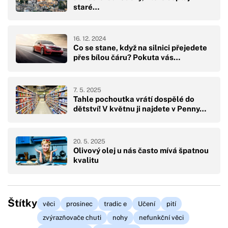
staré…
16. 12. 2024
Co se stane, když na silnici přejedete
přes bílou čáru? Pokuta vás…
7. 5. 2025
Tahle pochoutka vrátí dospělé do
dětství! V květnu ji najdete v Penny…
20. 5. 2025
Olivový olej u nás často mívá špatnou
kvalitu
Štítky
věci
prosinec
tradic e
Učení
pití
zvýrazňovače chuti
nohy
nefunkční věci