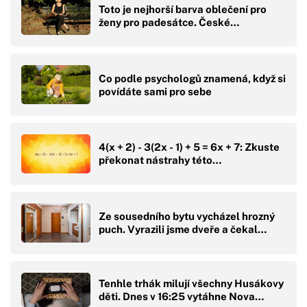
Toto je nejhorší barva oblečení pro
ženy pro padesátce. České…
Co podle psychologů znamená, když si
povídáte sami pro sebe
4(x + 2) - 3(2x - 1) + 5 = 6x + 7: Zkuste
překonat nástrahy této…
Ze sousedního bytu vycházel hrozný
puch. Vyrazili jsme dveře a čekal…
Tenhle trhák milují všechny Husákovy
děti. Dnes v 16:25 vytáhne Nova…