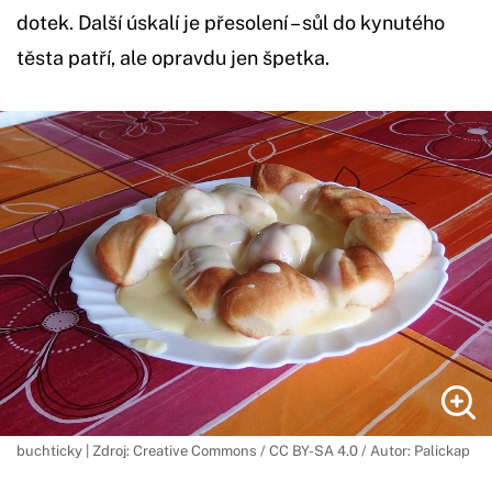
dotek. Další úskalí je přesolení – sůl do kynutého
těsta patří, ale opravdu jen špetka.
buchticky | Zdroj: Creative Commons / CC BY-SA 4.0 / Autor: Palickap