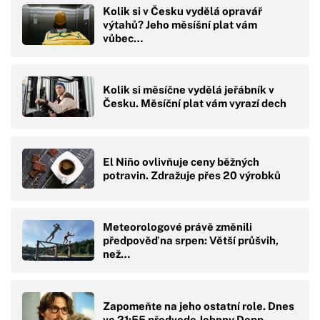
Kolik si v Česku vydělá opravář
výtahů? Jeho měsíšní plat vám
vůbec…
Kolik si měsíčne vydělá jeřábník v
Česku. Měsíční plat vám vyrazí dech
El Niño ovlivňuje ceny běžných
potravin. Zdražuje přes 20 výrobků
Meteorologové právě změnili
předpověď na srpen: Větší průšvih,
než…
Zapomeňte na jeho ostatní role. Dnes
ve 21:55 předvede Johnny Depp…