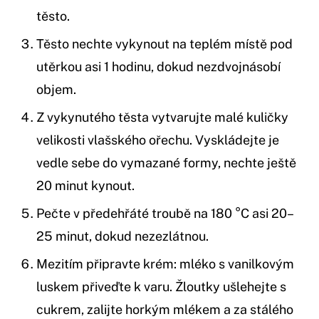
těsto.
Těsto nechte vykynout na teplém místě pod
utěrkou asi 1 hodinu, dokud nezdvojnásobí
objem.
Z vykynutého těsta vytvarujte malé kuličky
velikosti vlašského ořechu. Vyskládejte je
vedle sebe do vymazané formy, nechte ještě
20 minut kynout.
Pečte v předehřáté troubě na 180 °C asi 20–
25 minut, dokud nezezlátnou.
Mezitím připravte krém: mléko s vanilkovým
luskem přiveďte k varu. Žloutky ušlehejte s
cukrem, zalijte horkým mlékem a za stálého