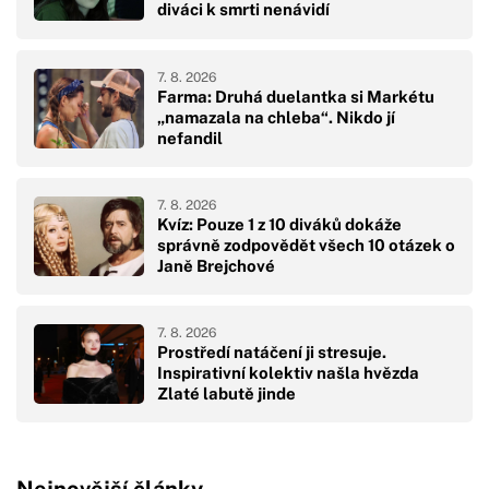
diváci k smrti nenávidí
7. 8. 2026
Farma: Druhá duelantka si Markétu
„namazala na chleba“. Nikdo jí
nefandil
7. 8. 2026
Kvíz: Pouze 1 z 10 diváků dokáže
správně zodpovědět všech 10 otázek o
Janě Brejchové
7. 8. 2026
Prostředí natáčení ji stresuje.
Inspirativní kolektiv našla hvězda
Zlaté labutě jinde