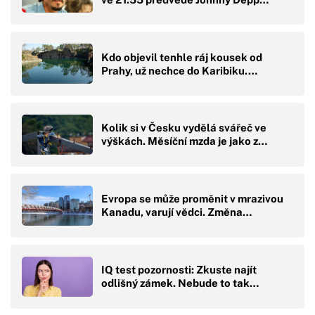
Kdo objevil tenhle ráj kousek od
Prahy, už nechce do Karibiku.…
Kolik si v Česku vydělá svářeč ve
výškách. Měsíční mzda je jako z…
Evropa se může proměnit v mrazivou
Kanadu, varují vědci. Změna…
IQ test pozornosti: Zkuste najít
odlišný zámek. Nebude to tak…