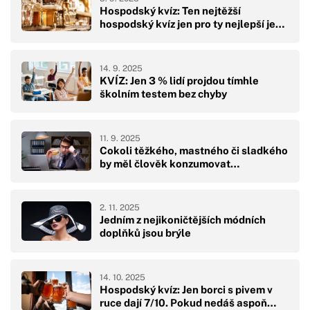
Hospodský kvíz: Ten nejtěžší
hospodský kvíz jen pro ty nejlepší je…
14. 9. 2025
KVÍZ: Jen 3 % lidí projdou tímhle
školním testem bez chyby
11. 9. 2025
Cokoli těžkého, mastného či sladkého
by měl člověk konzumovat…
2. 11. 2025
Jedním z nejikoničtějších módních
doplňků jsou brýle
14. 10. 2025
Hospodský kvíz: Jen borci s pivem v
ruce dají 7/10. Pokud nedáš aspoň…