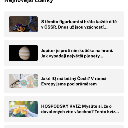
Nejnovější články
S těmito figurkami si hrálo každé dítě
v ČSSR. Dnes už jsou vzácností…
Jupiter je proti nim kulička na hraní.
Jak vypadají největší planety…
Jaké IQ má běžný Čech? V rámci
Evropy jsme pod průměrem
HOSPODSKÝ KVÍZ: Myslíte si, že o
dovolených víte všechno? Tento kvíz…