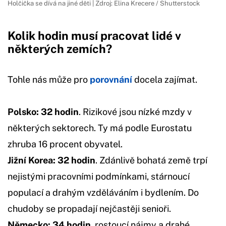
Holčička se dívá na jiné děti | Zdroj: Elina Krecere / Shutterstock
Kolik hodin musí pracovat lidé v
některých zemích?
Tohle nás může pro
porovnání
docela zajímat.
Polsko: 32 hodin
. Rizikové jsou nízké mzdy v
některých sektorech. Ty má podle Eurostatu
zhruba 16 procent obyvatel.
Jižní Korea:
32 hodin
. Zdánlivě bohatá země trpí
nejistými pracovními podmínkami, stárnoucí
populací a drahým vzděláváním i bydlením. Do
chudoby se propadají nejčastěji senioři.
Německo: 34 hodin
. rostoucí nájmy a drahé