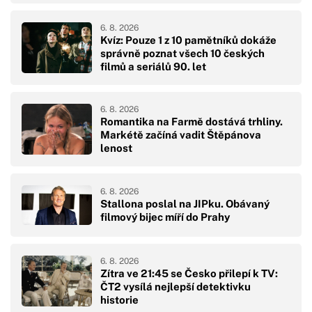
6. 8. 2026
Kvíz: Pouze 1 z 10 pamětníků dokáže
správně poznat všech 10 českých
filmů a seriálů 90. let
6. 8. 2026
Romantika na Farmě dostává trhliny.
Markétě začíná vadit Štěpánova
lenost
6. 8. 2026
Stallona poslal na JIPku. Obávaný
filmový bijec míří do Prahy
6. 8. 2026
Zítra ve 21:45 se Česko přilepí k TV:
ČT2 vysílá nejlepší detektivku
historie