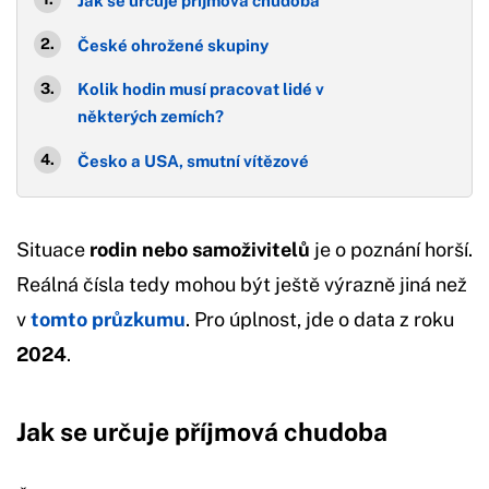
Jak se určuje příjmová chudoba
České ohrožené skupiny
Kolik hodin musí pracovat lidé v
některých zemích?
Česko a USA, smutní vítězové
Situace
rodin nebo samoživitelů
je o poznání horší.
Reálná čísla tedy mohou být ještě výrazně jiná než
v
tomto průzkumu
. Pro úplnost, jde o data z roku
2024
.
Jak se určuje příjmová chudoba