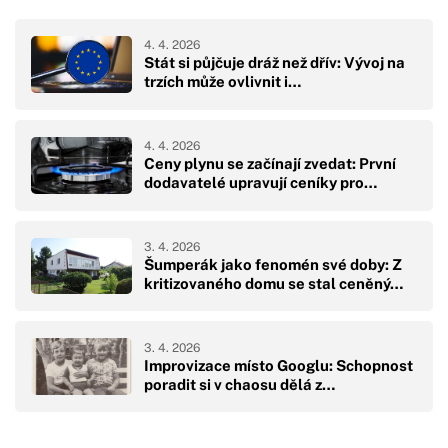
4. 4. 2026
Stát si půjčuje dráž než dřív: Vývoj na
trzích může ovlivnit i…
4. 4. 2026
Ceny plynu se začínají zvedat: První
dodavatelé upravují ceníky pro…
3. 4. 2026
Šumperák jako fenomén své doby: Z
kritizovaného domu se stal ceněný…
3. 4. 2026
Improvizace místo Googlu: Schopnost
poradit si v chaosu dělá z…