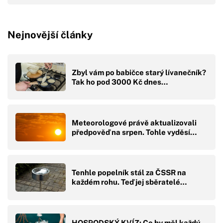
Nejnovější články
Zbyl vám po babičce starý lívanečník?
Tak ho pod 3000 Kč dnes…
Meteorologové právě aktualizovali
předpověď na srpen. Tohle vyděsí…
Tenhle popelník stál za ČSSR na
každém rohu. Teď jej sběratelé…
HOSPODSKÝ KVÍZ: Co by měl každý