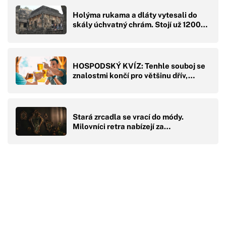
Holýma rukama a dláty vytesali do
skály úchvatný chrám. Stojí už 1200…
HOSPODSKÝ KVÍZ: Tenhle souboj se
znalostmi končí pro většinu dřív,…
Stará zrcadla se vrací do módy.
Milovníci retra nabízejí za…