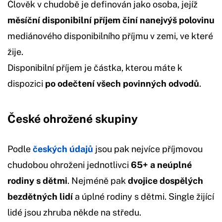
Člověk v chudobě je definován jako osoba, jejíž
měsíční disponibilní příjem činí nanejvýš polovinu
mediánového disponibilního příjmu v zemi, ve které
žije.
Disponibilní příjem je částka, kterou máte k
dispozici
po odečtení všech povinných odvodů
.
České ohrožené skupiny
Podle
českých údajů
jsou pak nejvíce příjmovou
chudobou ohroženi jednotlivci
65+ a neúplné
rodiny s dětmi
. Nejméně pak
dvojice dospělých
bezdětných lidí
a úplné rodiny s dětmi. Single žijící
lidé jsou zhruba někde na středu.