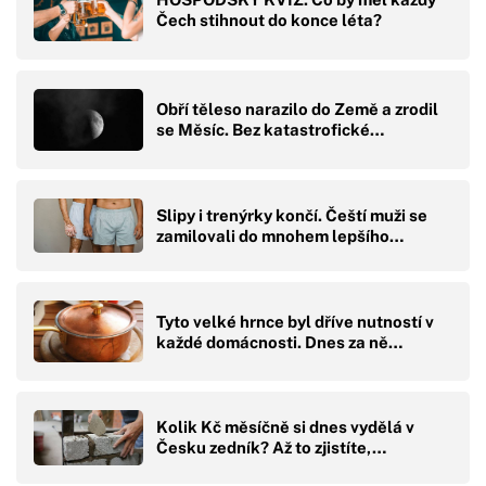
Čech stihnout do konce léta?
Obří těleso narazilo do Země a zrodil
se Měsíc. Bez katastrofické…
Slipy i trenýrky končí. Čeští muži se
zamilovali do mnohem lepšího…
Tyto velké hrnce byl dříve nutností v
každé domácnosti. Dnes za ně…
Kolik Kč měsíčně si dnes vydělá v
Česku zedník? Až to zjistíte,…