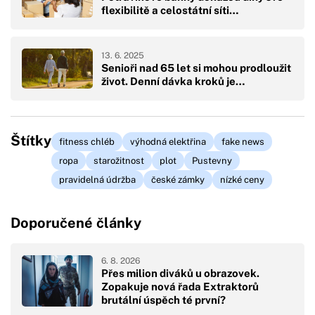
flexibilitě a celostátní síti…
13. 6. 2025
Senioři nad 65 let si mohou prodloužit
život. Denní dávka kroků je…
Štítky
fitness chléb
výhodná elektřina
fake news
ropa
starožitnost
plot
Pustevny
pravidelná údržba
české zámky
nízké ceny
Doporučené články
6. 8. 2026
Přes milion diváků u obrazovek.
Zopakuje nová řada Extraktorů
brutální úspěch té první?