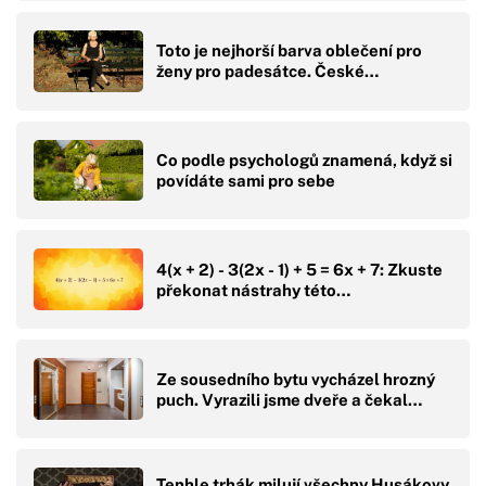
Toto je nejhorší barva oblečení pro
ženy pro padesátce. České…
Co podle psychologů znamená, když si
povídáte sami pro sebe
4(x + 2) - 3(2x - 1) + 5 = 6x + 7: Zkuste
překonat nástrahy této…
Ze sousedního bytu vycházel hrozný
puch. Vyrazili jsme dveře a čekal…
Tenhle trhák milují všechny Husákovy