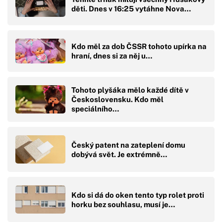
děti. Dnes v 16:25 vytáhne Nova…
Kdo měl za dob ČSSR tohoto upírka na
hraní, dnes si za něj u…
Tohoto plyšáka mělo každé dítě v
Československu. Kdo měl
speciálního…
Český patent na zateplení domu
dobývá svět. Je extrémně…
Kdo si dá do oken tento typ rolet proti
horku bez souhlasu, musí je…