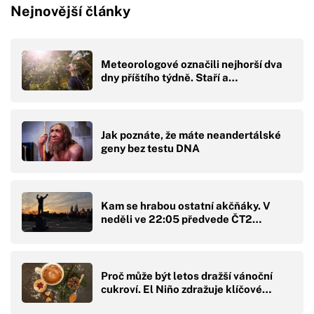
Nejnovější články
Meteorologové označili nejhorší dva
dny příštího týdně. Staří a…
Jak poznáte, že máte neandertálské
geny bez testu DNA
Kam se hrabou ostatní akčňáky. V
neděli ve 22:05 předvede ČT2…
Proč může být letos dražší vánoční
cukroví. El Niño zdražuje klíčové…