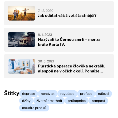
7. 12. 2020
Jak udělat váš život šťastnější?
8. 1. 2023
Nazývali to Černou smrtí –⁠ mor za
krále Karla IV.
30. 5. 2021
Plastická operace člověka nekrášlí,
alespoň ne v očích okolí. Pomůže…
Štítky
deprese
nenávist
regulace
profese
nálezci
džíny
životní prostředí
průkopnice
kompost
moudra předků