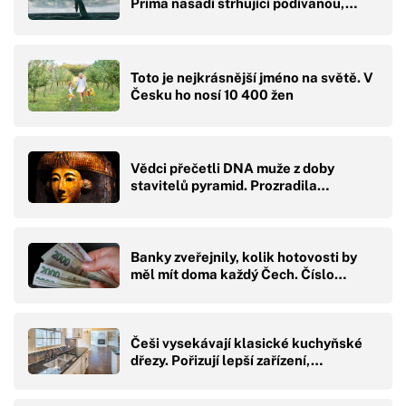
Prima nasadí strhující podívanou,…
Toto je nejkrásnější jméno na světě. V
Česku ho nosí 10 400 žen
Vědci přečetli DNA muže z doby
stavitelů pyramid. Prozradila…
Banky zveřejnily, kolik hotovosti by
měl mít doma každý Čech. Číslo…
Češi vysekávají klasické kuchyňské
dřezy. Pořizují lepší zařízení,…