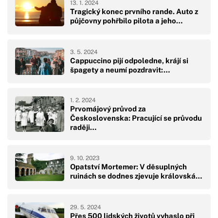
13. 1. 2024
Tragický konec prvního rande. Auto z
půjčovny pohřbilo pilota a jeho…
3. 5. 2024
Cappuccino pijí odpoledne, krájí si
špagety a neumí pozdravit:…
1. 2. 2024
Prvomájový průvod za
Československa: Pracující se průvodu
raději…
9. 10. 2023
Opatství Mortemer: V děsuplných
ruinách se dodnes zjevuje královská…
29. 5. 2024
Přes 500 lidských životů vyhaslo při