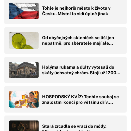
Tohle je nejhorší město k životu v
Česku. Místní to vidí úplně jinak
Od obyčejných skleniček se liší jen
nepatrně, pro sběratele mají ale…
Holýma rukama a dláty vytesali do
skály úchvatný chrám. Stojí už 1200…
HOSPODSKÝ KVÍZ: Tenhle souboj se
znalostmi končí pro většinu dřív,…
Stará zrcadla se vrací do módy.