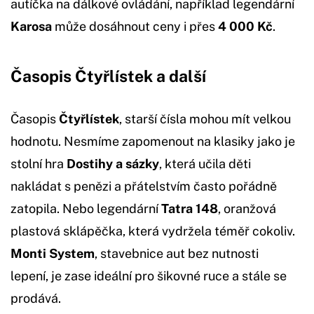
autíčka na dálkové ovládání, například legendární
Karosa
může dosáhnout ceny i přes
4 000 Kč
.
Časopis Čtyřlístek a další
Časopis
Čtyřlístek
, starší čísla mohou mít velkou
hodnotu. Nesmíme zapomenout na klasiky jako je
stolní hra
Dostihy a sázky
, která učila děti
nakládat s penězi a přátelstvím často pořádně
zatopila. Nebo legendární
Tatra 148
, oranžová
plastová sklápěčka, která vydržela téměř cokoliv.
Monti System
, stavebnice aut bez nutnosti
lepení, je zase ideální pro šikovné ruce a stále se
prodává.