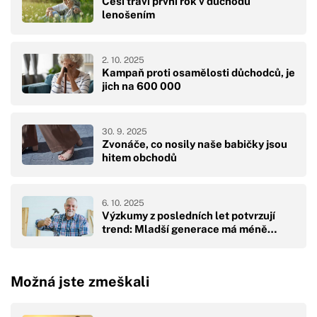
Češi tráví první rok v důchodu
lenošením
2. 10. 2025
Kampaň proti osamělosti důchodců, je
jich na 600 000
30. 9. 2025
Zvonáče, co nosily naše babičky jsou
hitem obchodů
6. 10. 2025
Výzkumy z posledních let potvrzují
trend: Mladší generace má méně…
Možná jste zmeškali