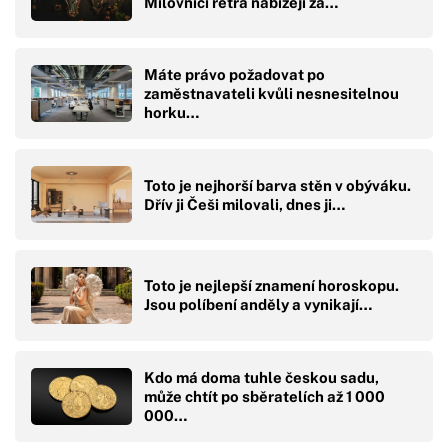
Milovníci retra nabízejí za…
Máte právo požadovat po
zaměstnavateli kvůli nesnesitelnou
horku…
Toto je nejhorší barva stěn v obýváku.
Dřív ji Češi milovali, dnes ji…
Toto je nejlepší znamení horoskopu.
Jsou políbení anděly a vynikají…
Kdo má doma tuhle českou sadu,
může chtít po sběratelích až 1 000
000…