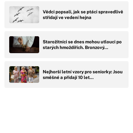
Vědci popsali, jak se ptáci spravedlivě
střídají ve vedení hejna
Starožitníci se dnes mohou utlouci po
starých hmoždířích. Bronzový…
Nejhorší letní vzory pro seniorky: Jsou
směšné a přidají 10 let…