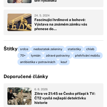
diví výsledku
24. 5. 2024
Fascinující hrdinové a bohové:
Výstava na známém zámku vás
přenese do…
Štítky
srdce
nedostatek zeleniny
statistiky
chleb
70+
tymián
zdravé potraviny
přehřívání mobilu
antibiotika v potravinách
kouř
Doporučené články
6. 8. 2026
Zítra ve 21:45 se Česko přilepí k TV:
ČT2 vysílá nejlepší detektivku
historie