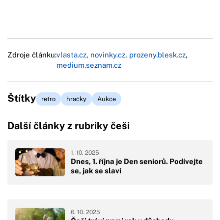
Zdroje článku:
vlasta.cz
,
novinky.cz
,
prozeny.blesk.cz
,
medium.seznam.cz
Štítky
retro
hračky
Aukce
Další články z rubriky češi
1. 10. 2025
Dnes, 1. října je Den seniorů. Podívejte
se, jak se slaví
6. 10. 2025