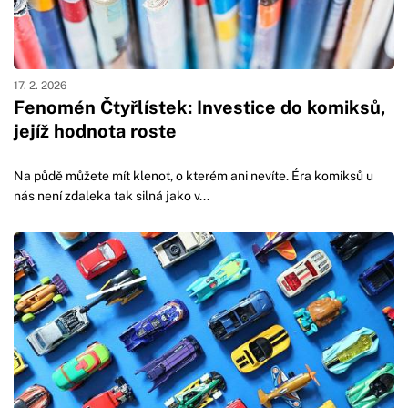
17. 2. 2026
Fenomén Čtyřlístek: Investice do komiksů,
jejíž hodnota roste
Na půdě můžete mít klenot, o kterém ani nevíte. Éra komiksů u
nás není zdaleka tak silná jako v...