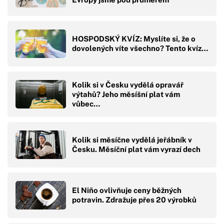
HOSPODSKÝ KVÍZ: Myslíte si, že o
dovolených víte všechno? Tento kvíz…
Kolik si v Česku vydělá opravář
výtahů? Jeho měsíšní plat vám
vůbec…
Kolik si měsíčne vydělá jeřábník v
Česku. Měsíční plat vám vyrazí dech
El Niño ovlivňuje ceny běžných
potravin. Zdražuje přes 20 výrobků