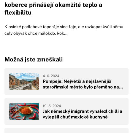
koberce přinášejí okamžité teplo a
flexibilitu
Klasické podlahové topení je sice fajn, ale rozkopat kvůli němu
celý obývák chce málokdo. Rok...
Možná jste zmeškali
4. 6. 2024
Pompeje: Největší a nejslavnější
starořímské město bylo přeměno na…
19. 5. 2024
Jak německý imigrant vynalezl chilli a
vylepšil chuť mexické kuchyně