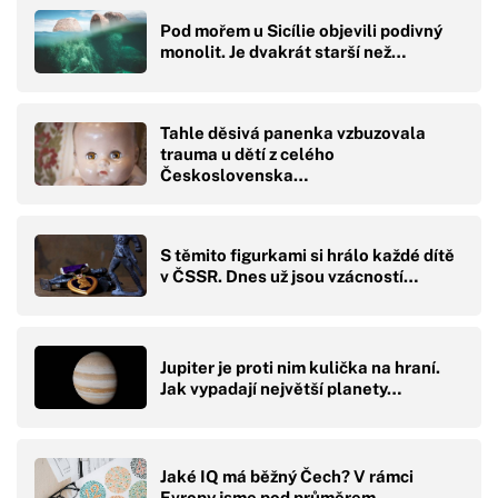
Pod mořem u Sicílie objevili podivný
monolit. Je dvakrát starší než…
Tahle děsivá panenka vzbuzovala
trauma u dětí z celého
Československa…
S těmito figurkami si hrálo každé dítě
v ČSSR. Dnes už jsou vzácností…
Jupiter je proti nim kulička na hraní.
Jak vypadají největší planety…
Jaké IQ má běžný Čech? V rámci
Evropy jsme pod průměrem