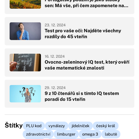
sen: Má vše, při čem zapomenete na…
23. 12. 2024
Test pro vaše oči: Najděte všechny
rozdíly do 45 vteřin
16. 12. 2024
Ovocno-zeleninový IQ test, který ověří
vaše matematické znalosti
29. 12. 2024
9 z 10 čtenářů si s tímto IQ testem
poradí do 15 vteřin
Štítky
PLU kod
vynálezy
jídelníček
český král
zdravotnictví
limburger
omega 3
labutě