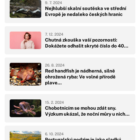
9. 7. 2024
Nejhlubší skalní soutěska ve střední
Evropě je nedaleko českých hranic
7. 12. 2024
Chutná zkouška vaší pozornosti:
Dokážete odhalit skryté číslo do 40…
26. 8. 2024
Red handfish je nádherná, silně
ohrožená ryba: Ve volné přírodě
plave…
15. 2. 2024
Chobotnicím se mohou zdát sny.
Výzkum ukázal, že noční můry u nich…
6. 10. 2024
Portugalský podzim je jako sladký