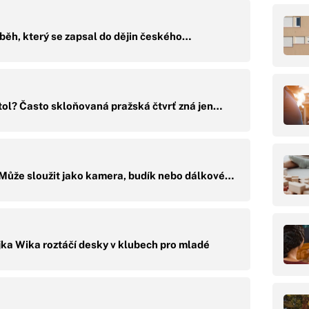
běh, který se zapsal do dějin českého…
tol? Často skloňovaná pražská čtvrť zná jen…
: Může sloužit jako kamera, budík nebo dálkové…
ka Wika roztáčí desky v klubech pro mladé