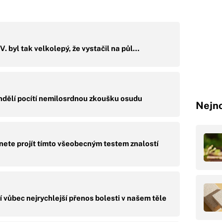
V. byl tak velkolepý, že vystačil na půl…
ndělí pocítí nemilosrdnou zkoušku osudu
Nejno
nete projít tímto všeobecným testem znalostí
í vůbec nejrychlejší přenos bolesti v našem těle