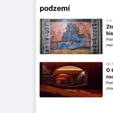
podzemí
1. 11
Zt
hi
Pod 
nejr
22. 
O 
ro
Pod 
chod