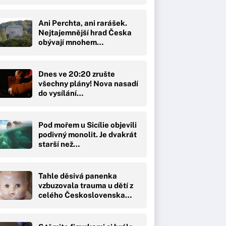
Ani Perchta, ani rarášek.
Nejtajemnější hrad Česka
obývají mnohem…
Dnes ve 20:20 zrušte
všechny plány! Nova nasadí
do vysílání…
Pod mořem u Sicílie objevili
podivný monolit. Je dvakrát
starší než…
Tahle děsivá panenka
vzbuzovala trauma u dětí z
celého Československa…