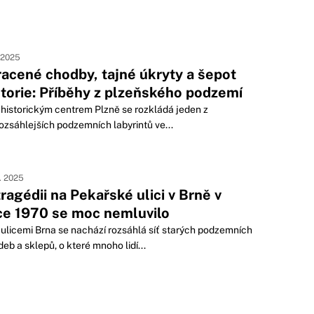
. 2025
racené chodby, tajné úkryty a šepot
storie: Příběhy z plzeňského podzemí
historickým centrem Plzně se rozkládá jeden z
ozsáhlejších podzemních labyrintů ve...
7. 2025
tragédii na Pekařské ulici v Brně v
ce 1970 se moc nemluvilo
ulicemi Brna se nachází rozsáhlá síť starých podzemních
eb a sklepů, o které mnoho lidí...