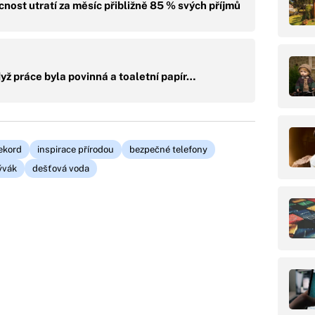
ost utratí za měsíc přibližně 85 % svých příjmů
dyž práce byla povinná a toaletní papír…
ekord
inspirace přírodou
bezpečné telefony
ývák
dešťová voda