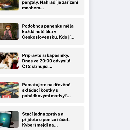
pergoly. Nahradí je zařízení
mnohem…
Podobnou panenku měla
každá holčička v
Československu. Kdo jí…
Připravte si kapesníky.
Dnes ve 20:00 odvysílá
ČT2 strhující…
Pamatujete na dřevěné
skládací kostky s
pohádkovými motivy?…
Stačí jedna zpráva a
přijdete o peníze i účet.
Kyberšmejdi na…