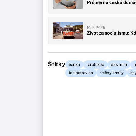
Průměrná česká domácn
10. 2. 2025
Život za socialismu: K
Štítky
banka
tarotskop
plovárna
r
top potravina
změny banky
ob