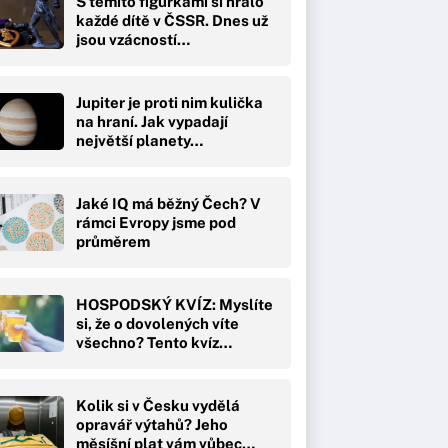
S těmito figurkami si hrálo
každé dítě v ČSSR. Dnes už
jsou vzácností…
Jupiter je proti nim kulička
na hraní. Jak vypadají
největší planety…
Jaké IQ má běžný Čech? V
rámci Evropy jsme pod
průměrem
HOSPODSKÝ KVÍZ: Myslíte
si, že o dovolených víte
všechno? Tento kvíz…
Kolik si v Česku vydělá
opravář výtahů? Jeho
měsíšní plat vám vůbec…