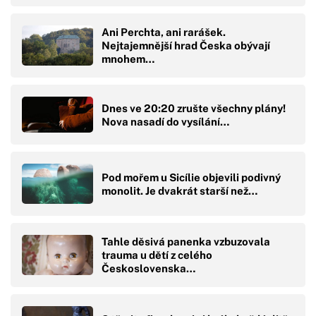
Ani Perchta, ani rarášek.
Nejtajemnější hrad Česka obývají
mnohem…
Dnes ve 20:20 zrušte všechny plány!
Nova nasadí do vysílání…
Pod mořem u Sicílie objevili podivný
monolit. Je dvakrát starší než…
Tahle děsivá panenka vzbuzovala
trauma u dětí z celého
Československa…