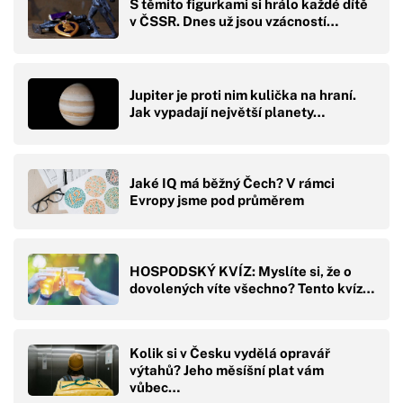
S těmito figurkami si hrálo každé dítě
v ČSSR. Dnes už jsou vzácností…
Jupiter je proti nim kulička na hraní.
Jak vypadají největší planety…
Jaké IQ má běžný Čech? V rámci
Evropy jsme pod průměrem
HOSPODSKÝ KVÍZ: Myslíte si, že o
dovolených víte všechno? Tento kvíz…
Kolik si v Česku vydělá opravář
výtahů? Jeho měsíšní plat vám
vůbec…