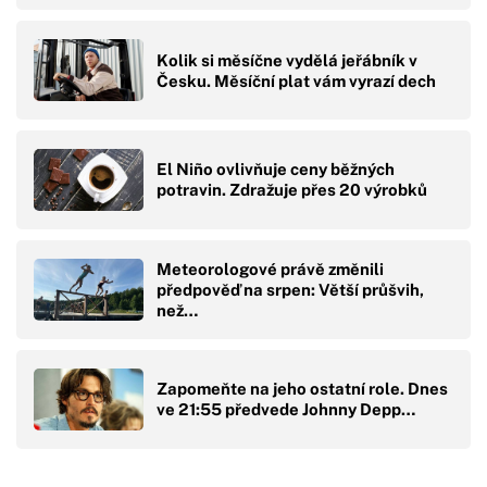
Kolik si měsíčne vydělá jeřábník v
Česku. Měsíční plat vám vyrazí dech
El Niño ovlivňuje ceny běžných
potravin. Zdražuje přes 20 výrobků
Meteorologové právě změnili
předpověď na srpen: Větší průšvih,
než…
Zapomeňte na jeho ostatní role. Dnes
ve 21:55 předvede Johnny Depp…