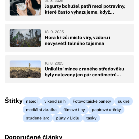
21. 8. 2025
Jogurty bohužel patří mezi potraviny,
které často vyhazujeme, když…
18. 9. 2025
Hora křížů: místo víry, vzdoru i
nevysvětlitelného tajemna
16. 8. 2025
Unikátní mince z raného středověku
byly nalezeny jen pár centimetrů…
Štítky
náledí
víkend sníh
Fotovoltaické panely
sukně
mediální zkratka
filmové tipy
papírové utěrky
studené jaro
platy v Lidlu
tašky
Doporučené články