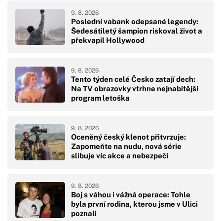
9. 8. 2026
Poslední vabank odepsané legendy:
Šedesátiletý šampion riskoval život a
překvapil Hollywood
9. 8. 2026
Tento týden celé Česko zatají dech:
Na TV obrazovky vtrhne nejnabitější
program letoška
9. 8. 2026
Oceněný český klenot přitvrzuje:
Zapomeňte na nudu, nová série
slibuje víc akce a nebezpečí
9. 8. 2026
Boj s váhou i vážná operace: Tohle
byla první rodina, kterou jsme v Ulici
poznali