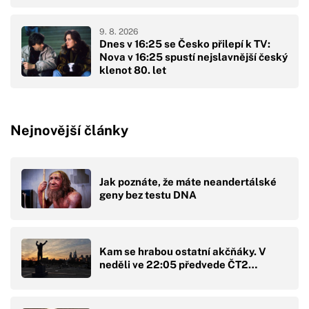
9. 8. 2026
Dnes v 16:25 se Česko přilepí k TV:
Nova v 16:25 spustí nejslavnější český
klenot 80. let
Nejnovější články
Jak poznáte, že máte neandertálské
geny bez testu DNA
Kam se hrabou ostatní akčňáky. V
neděli ve 22:05 předvede ČT2…