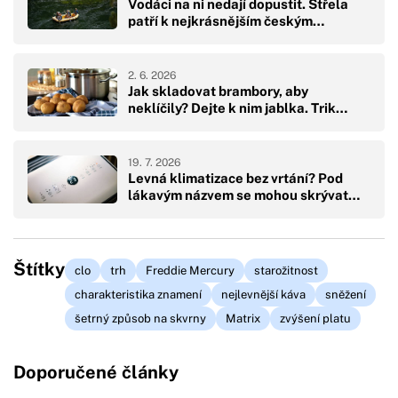
Vodáci na ni nedají dopustit. Střela
patří k nejkrásnějším českým…
2. 6. 2026
Jak skladovat brambory, aby
neklíčily? Dejte k nim jablka. Trik…
19. 7. 2026
Levná klimatizace bez vrtání? Pod
lákavým názvem se mohou skrývat…
Štítky
clo
trh
Freddie Mercury
starožitnost
charakteristika znamení
nejlevnější káva
sněžení
šetrný způsob na skvrny
Matrix
zvýšení platu
Doporučené články