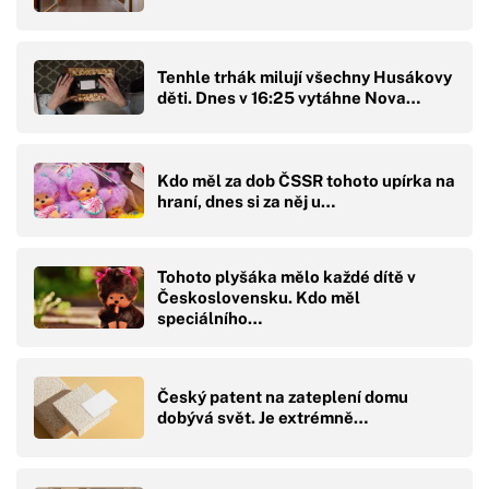
Tenhle trhák milují všechny Husákovy
děti. Dnes v 16:25 vytáhne Nova…
Kdo měl za dob ČSSR tohoto upírka na
hraní, dnes si za něj u…
Tohoto plyšáka mělo každé dítě v
Československu. Kdo měl
speciálního…
Český patent na zateplení domu
dobývá svět. Je extrémně…