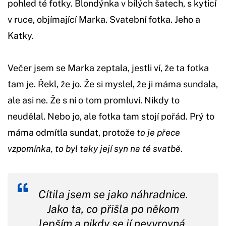
pohled té fotky. Blondýnka v bílých šatech, s kyticí
v ruce, objímající Marka. Svatební fotka. Jeho a
Katky.
Večer jsem se Marka zeptala, jestli ví, že ta fotka
tam je. Řekl, že jo. Že si myslel, že ji máma sundala,
ale asi ne. Že s ní o tom promluví. Nikdy to
neudělal. Nebo jo, ale fotka tam stojí pořád. Prý to
máma odmítla sundat, protože
to je přece
vzpomínka, to byl taky její syn na té svatbě
.
Cítila jsem se jako náhradnice.
Jako ta, co přišla po někom
lepším a nikdy se jí nevyrovná.