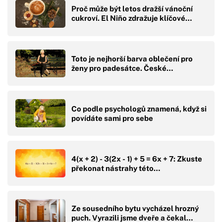
Proč může být letos dražší vánoční
cukroví. El Niño zdražuje klíčové…
Toto je nejhorší barva oblečení pro
ženy pro padesátce. České…
Co podle psychologů znamená, když si
povídáte sami pro sebe
4(x + 2) - 3(2x - 1) + 5 = 6x + 7: Zkuste
překonat nástrahy této…
Ze sousedního bytu vycházel hrozný
puch. Vyrazili jsme dveře a čekal…