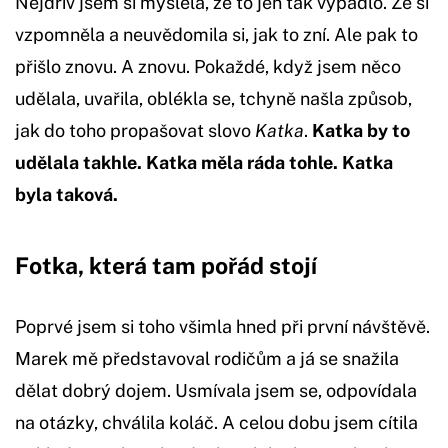
Nejdřív jsem si myslela, že to jen tak vypadlo. Že si
vzpomněla a neuvědomila si, jak to zní. Ale pak to
přišlo znovu. A znovu. Pokaždé, když jsem něco
udělala, uvařila, oblékla se, tchyně našla způsob,
jak do toho propašovat slovo
Katka
.
Katka by to
udělala takhle. Katka měla ráda tohle. Katka
byla taková.
Fotka, která tam pořád stojí
Poprvé jsem si toho všimla hned při první návštěvě.
Marek mě představoval rodičům a já se snažila
dělat dobrý dojem. Usmívala jsem se, odpovídala
na otázky, chválila koláč. A celou dobu jsem cítila