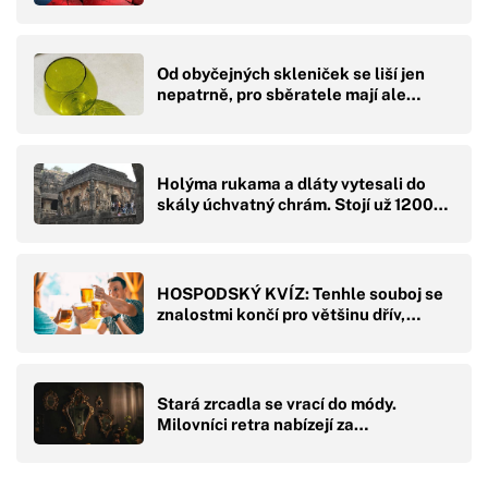
Od obyčejných skleniček se liší jen
nepatrně, pro sběratele mají ale…
Holýma rukama a dláty vytesali do
skály úchvatný chrám. Stojí už 1200…
HOSPODSKÝ KVÍZ: Tenhle souboj se
znalostmi končí pro většinu dřív,…
Stará zrcadla se vrací do módy.
Milovníci retra nabízejí za…