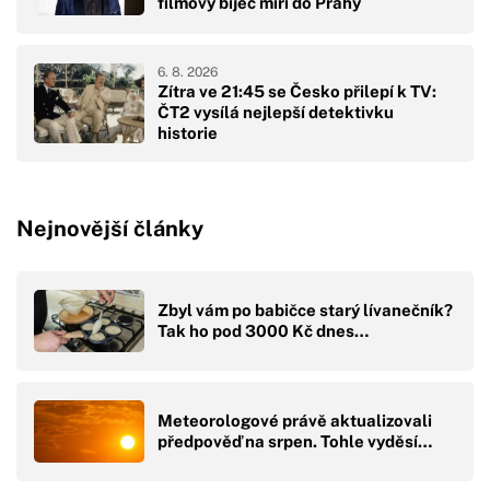
filmový bijec míří do Prahy
6. 8. 2026
Zítra ve 21:45 se Česko přilepí k TV:
ČT2 vysílá nejlepší detektivku
historie
Nejnovější články
Zbyl vám po babičce starý lívanečník?
Tak ho pod 3000 Kč dnes…
Meteorologové právě aktualizovali
předpověď na srpen. Tohle vyděsí…