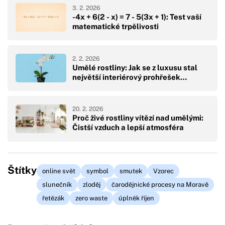
3. 2. 2026
-4x + 6(2 - x) = 7 - 5(3x + 1): Test vaší
matematické trpělivosti
2. 2. 2026
Umělé rostliny: Jak se z luxusu stal
největší interiérový prohřešek…
20. 2. 2026
Proč živé rostliny vítězí nad umělými:
Čistší vzduch a lepší atmosféra
Štítky
online svět
symbol
smutek
Vzorec
slunečník
zloděj
čarodějnické procesy na Moravě
řetězák
zero waste
úplněk říjen