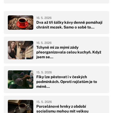
16. 5. 2026
Dva až tři šálky kávy denně pomáhají
chránit mozek. Samo o sobě to…
16. 5. 2026
Tchyně mi za mými zády
přeorganizovala celou kuchyň. Když
jsem se…
15. 5. 2026
Fíky lze pěstovat i v českých
podmínkách. Oproti rajčatům je to
méně…
15. 5. 2026
Porcelánové hrnky z období
socialismu mohou mít velkou