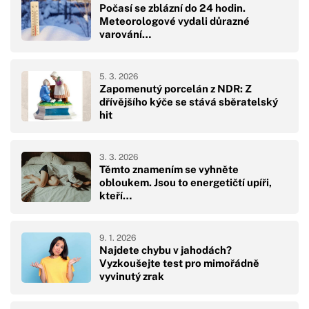
Počasí se zblázní do 24 hodin.
Meteorologové vydali důrazné
varování…
5. 3. 2026
Zapomenutý porcelán z NDR: Z
dřívějšího kýče se stává sběratelský
hit
3. 3. 2026
Těmto znamením se vyhněte
obloukem. Jsou to energetičtí upíři,
kteří…
9. 1. 2026
Najdete chybu v jahodách?
Vyzkoušejte test pro mimořádně
vyvinutý zrak