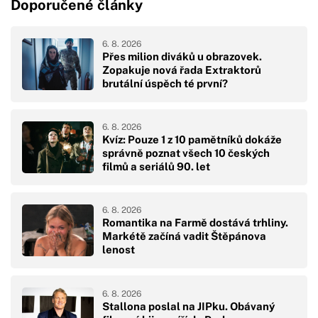
Doporučené články
6. 8. 2026
Přes milion diváků u obrazovek.
Zopakuje nová řada Extraktorů
brutální úspěch té první?
6. 8. 2026
Kvíz: Pouze 1 z 10 pamětníků dokáže
správně poznat všech 10 českých
filmů a seriálů 90. let
6. 8. 2026
Romantika na Farmě dostává trhliny.
Markétě začíná vadit Štěpánova
lenost
6. 8. 2026
Stallona poslal na JIPku. Obávaný