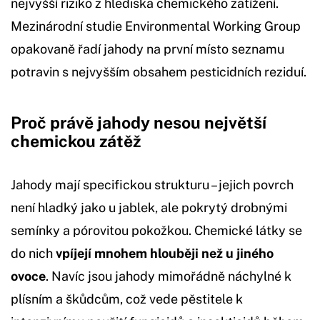
nejvyšší riziko z hlediska chemického zatížení.
Mezinárodní studie Environmental Working Group
opakovaně řadí jahody na první místo seznamu
potravin s nejvyšším obsahem pesticidních reziduí.
Proč právě jahody nesou největší
chemickou zátěž
Jahody mají specifickou strukturu – jejich povrch
není hladký jako u jablek, ale pokrytý drobnými
semínky a pórovitou pokožkou. Chemické látky se
do nich
vpíjejí mnohem hlouběji než u jiného
ovoce
. Navíc jsou jahody mimořádně náchylné k
plísním a škůdcům, což vede pěstitele k