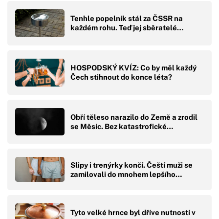
Tenhle popelník stál za ČSSR na
každém rohu. Teď jej sběratelé…
HOSPODSKÝ KVÍZ: Co by měl každý
Čech stihnout do konce léta?
Obří těleso narazilo do Země a zrodil
se Měsíc. Bez katastrofické…
Slipy i trenýrky končí. Čeští muži se
zamilovali do mnohem lepšího…
Tyto velké hrnce byl dříve nutností v