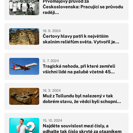
Prvomájový průvod za
Československa: Pracující se průvodu
raději…
16. 9. 2024
Čertovy hlavy patří k největším
skalním reliéfům světa. Vytvořil je…
5. 7. 2024
Tragická nehoda, při které zemřeli
všichni lidé na palubě včetně 45…
16. 3. 2024
Muž z Tollundu byl nalezený v tak
dobrém stavu, že vědci byli schopní…
15. 10. 2024
Najděte souvislost mezi čísly, a
odhalte tak číslo skryté za otazníkem