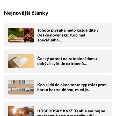
Nejnovější články
Tohoto plyšáka mělo každé dítě v
Československu. Kdo měl
speciálního…
Český patent na zateplení domu
dobývá svět. Je extrémně…
Kdo si dá do oken tento typ rolet proti
horku bez souhlasu, musí je…
HOSPODSKÝ KVÍZ: Tenhle souboj se
znalostmi končí pro většinu dřív,…