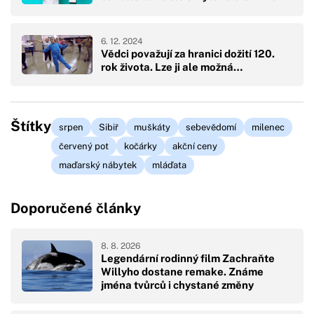
6. 12. 2024
Vědci považují za hranici dožití 120.
rok života. Lze ji ale možná…
Štítky
srpen
Sibiř
muškáty
sebevědomí
milenec
červený pot
kočárky
akční ceny
maďarský nábytek
mláďata
Doporučené články
8. 8. 2026
Legendární rodinný film Zachraňte
Willyho dostane remake. Známe
jména tvůrců i chystané změny