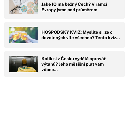
Jaké IQ má běžný Čech? V rámci
Evropy jsme pod průměrem
HOSPODSKÝ KVÍZ: Myslíte si, že o
dovolených víte všechno? Tento kvíz…
Kolik si v Česku vydělá opravář
výtahů? Jeho měsíšní plat vám
vůbec…