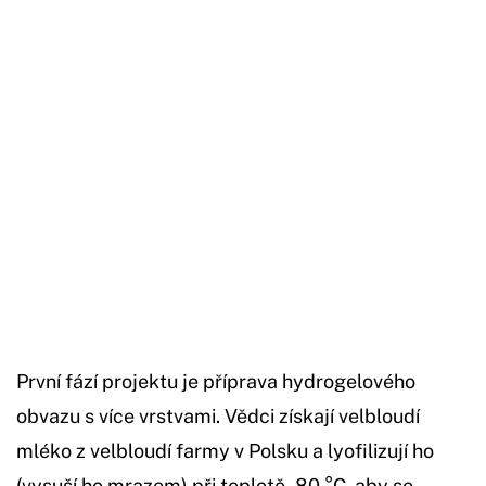
Začátek reklamy
Konec reklamy
První fází projektu je příprava hydrogelového
obvazu s více vrstvami. Vědci získají velbloudí
mléko z velbloudí farmy v Polsku a lyofilizují ho
(vysuší ho mrazem) při teplotě -80 °C, aby se