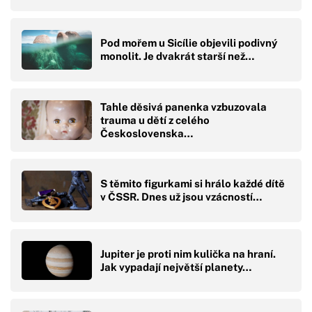
Pod mořem u Sicílie objevili podivný
monolit. Je dvakrát starší než…
Tahle děsivá panenka vzbuzovala
trauma u dětí z celého
Československa…
S těmito figurkami si hrálo každé dítě
v ČSSR. Dnes už jsou vzácností…
Jupiter je proti nim kulička na hraní.
Jak vypadají největší planety…