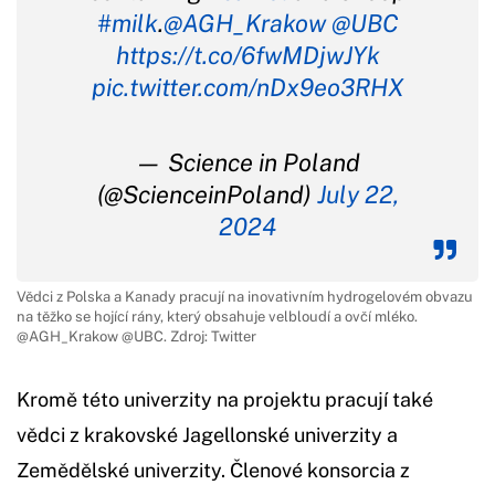
#milk
.
@AGH_Krakow
@UBC
https://t.co/6fwMDjwJYk
pic.twitter.com/nDx9eo3RHX
— Science in Poland
(@ScienceinPoland)
July 22,
2024
Vědci z Polska a Kanady pracují na inovativním hydrogelovém obvazu
na těžko se hojící rány, který obsahuje velbloudí a ovčí mléko.
@AGH_Krakow @UBC. Zdroj: Twitter
Kromě této univerzity na projektu pracují také
vědci z krakovské Jagellonské univerzity a
Zemědělské univerzity. Členové konsorcia z