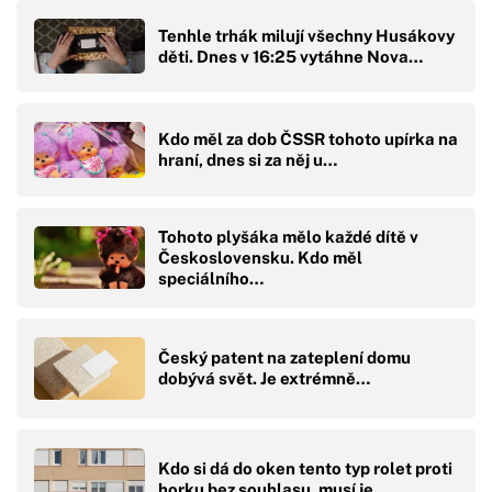
Tenhle trhák milují všechny Husákovy
děti. Dnes v 16:25 vytáhne Nova…
Kdo měl za dob ČSSR tohoto upírka na
hraní, dnes si za něj u…
Tohoto plyšáka mělo každé dítě v
Československu. Kdo měl
speciálního…
Český patent na zateplení domu
dobývá svět. Je extrémně…
Kdo si dá do oken tento typ rolet proti
horku bez souhlasu, musí je…