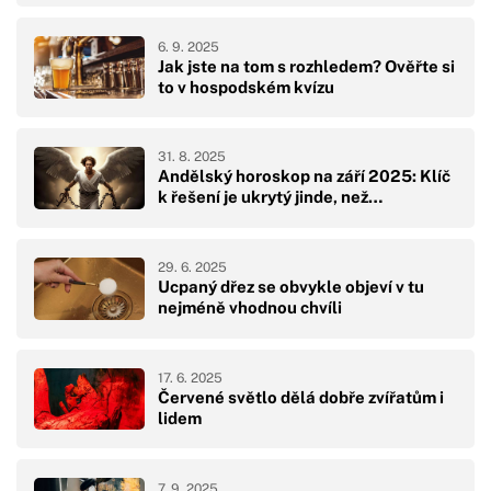
6. 9. 2025
Jak jste na tom s rozhledem? Ověřte si
to v hospodském kvízu
31. 8. 2025
Andělský horoskop na září 2025: Klíč
k řešení je ukrytý jinde, než…
29. 6. 2025
Ucpaný dřez se obvykle objeví v tu
nejméně vhodnou chvíli
17. 6. 2025
Červené světlo dělá dobře zvířatům i
lidem
7. 9. 2025