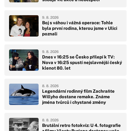
9. 8. 2026
Boj s váhou i vážná operace: Tohle
byla první rodina, kterou jsme v Ulici
poznali
9. 8. 2026
Dnes v 16:25 se Česko přilepí k TV:
Nova v 16:25 spustí nejslavnější český
klenot 80. let
8. 8. 2026
Legendární rodinný film Zachraňte
Willyho dostane remake. Známe
jména tvůrců i chystané změny
8. 8. 2026
Brutální retro fotokvíz: U 4. fotografie
z filmu Vlasty Buriana dostanou vaše