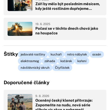
Září by mělo být posledním měsícem,
kdy ještě rostlinám dopřejeme…
19. 6. 2025
Počasí se v těchto dnech chová jako
na houpačce
Štítky
jedovaté rostliny
kuchaři
retro nábytek
oceán
elektrosmog
záhada
kočárek
koření
návštěvnický okruh
Čtyřlístek
Doporučené články
9. 8. 2026
Oceněný český klenot přitvrzuje:
Zapomeňte na nudu, nová série
slibuje víc akce a nebezpečí