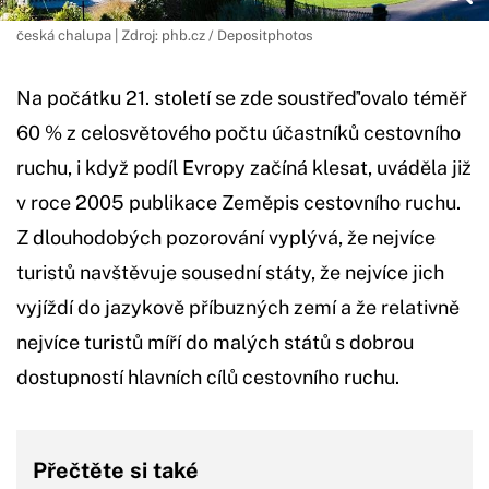
česká chalupa | Zdroj: phb.cz / Depositphotos
Na počátku 21. století se zde soustřeď'ovalo téměř
60 % z celosvětového počtu účastníků cestovního
ruchu, i když podíl Evropy začíná klesat, uváděla již
v roce 2005 publikace Zeměpis cestovního ruchu.
Z dlouhodobých pozorování vyplývá, že nejvíce
turistů navštěvuje sousední státy, že nejvíce jich
vyjíždí do jazykově příbuzných zemí a že relativně
nejvíce turistů míří do malých států s dobrou
dostupností hlavních cílů cestovního ruchu.
Přečtěte si také