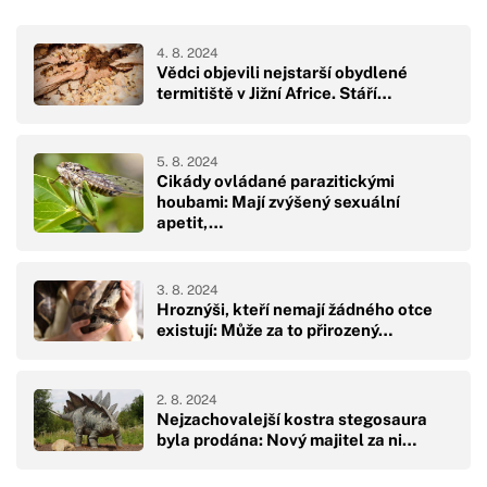
4. 8. 2024
Vědci objevili nejstarší obydlené
termitiště v Jižní Africe. Stáří…
5. 8. 2024
Cikády ovládané parazitickými
houbami: Mají zvýšený sexuální
apetit,…
3. 8. 2024
Hroznýši, kteří nemají žádného otce
existují: Může za to přirozený…
2. 8. 2024
Nejzachovalejší kostra stegosaura
byla prodána: Nový majitel za ni…