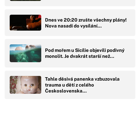
Dnes ve 20:20 zrušte všechny plány!
Nova nasadí do vysílání…
Pod mořem u Sicílie objevili podivný
monolit. Je dvakrát starší než…
Tahle děsivá panenka vzbuzovala
trauma u dětí z celého
Československa…