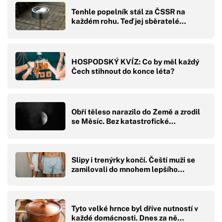
Tenhle popelník stál za ČSSR na
každém rohu. Teď jej sběratelé…
HOSPODSKÝ KVÍZ: Co by měl každý
Čech stihnout do konce léta?
Obří těleso narazilo do Země a zrodil
se Měsíc. Bez katastrofické…
Slipy i trenýrky končí. Čeští muži se
zamilovali do mnohem lepšího…
Tyto velké hrnce byl dříve nutností v
každé domácnosti. Dnes za ně…