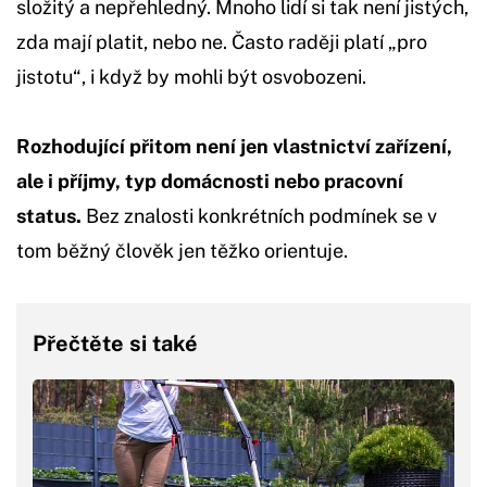
složitý a nepřehledný. Mnoho lidí si tak není jistých,
zda mají platit, nebo ne. Často raději platí „pro
jistotu“, i když by mohli být osvobozeni.
Rozhodující přitom není jen vlastnictví zařízení,
ale i příjmy, typ domácnosti nebo pracovní
status.
Bez znalosti konkrétních podmínek se v
tom běžný člověk jen těžko orientuje.
Přečtěte si také