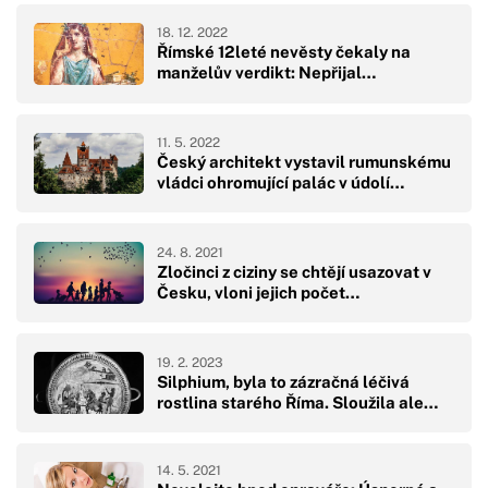
18. 12. 2022
Římské 12leté nevěsty čekaly na
manželův verdikt: Nepřijal…
11. 5. 2022
Český architekt vystavil rumunskému
vládci ohromující palác v údolí…
24. 8. 2021
Zločinci z ciziny se chtějí usazovat v
Česku, vloni jejich počet…
19. 2. 2023
Silphium, byla to zázračná léčivá
rostlina starého Říma. Sloužila ale…
14. 5. 2021