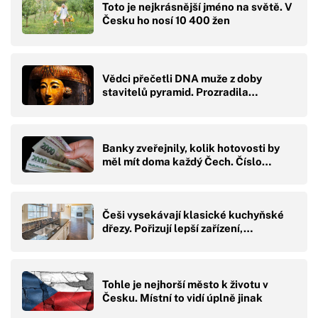
Toto je nejkrásnější jméno na světě. V
Česku ho nosí 10 400 žen
Vědci přečetli DNA muže z doby
stavitelů pyramid. Prozradila…
Banky zveřejnily, kolik hotovosti by
měl mít doma každý Čech. Číslo…
Češi vysekávají klasické kuchyňské
dřezy. Pořizují lepší zařízení,…
Tohle je nejhorší město k životu v
Česku. Místní to vidí úplně jinak