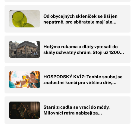
Od obyčejných skleniček se liší jen
nepatrně, pro sběratele mají ale…
Holýma rukama a dláty vytesali do
skály úchvatný chrám. Stojí už 1200…
HOSPODSKÝ KVÍZ: Tenhle souboj se
znalostmi končí pro většinu dřív,…
Stará zrcadla se vrací do módy.
Milovníci retra nabízejí za…