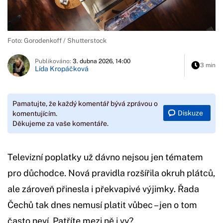
Foto: Gorodenkoff / Shutterstock
Publikováno:
3. dubna 2026, 14:00
3 min
Lída Kropáčková
Pamatujte, že každý komentář bývá zprávou o
Diskuze
komentujícím.
Děkujeme za vaše komentáře.
Televizní poplatky už dávno nejsou jen tématem
pro důchodce. Nová pravidla rozšířila okruh plátců,
ale zároveň přinesla i překvapivé výjimky. Řada
Čechů tak dnes nemusí platit vůbec – jen o tom
často neví. Patříte mezi ně i vy?