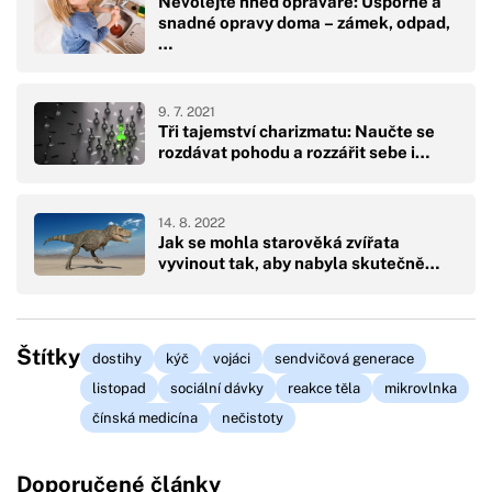
Nevolejte hned opraváře: Úsporné a
snadné opravy doma – zámek, odpad,
…
9. 7. 2021
Tři tajemství charizmatu: Naučte se
rozdávat pohodu a rozzářit sebe i…
14. 8. 2022
Jak se mohla starověká zvířata
vyvinout tak, aby nabyla skutečně…
Štítky
dostihy
kýč
vojáci
sendvičová generace
listopad
sociální dávky
reakce těla
mikrovlnka
čínská medicína
nečistoty
Doporučené články