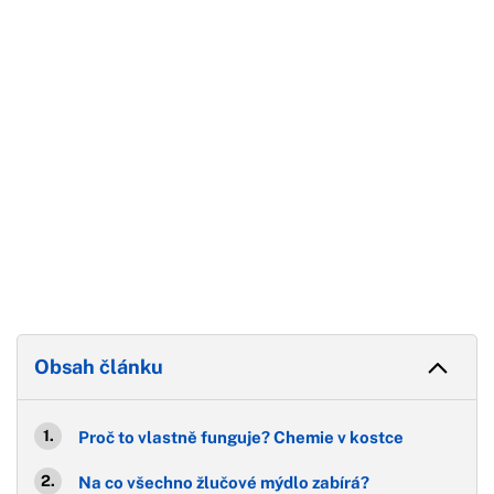
Konec reklamy
Obsah článku
Proč to vlastně funguje? Chemie v kostce
Na co všechno žlučové mýdlo zabírá?