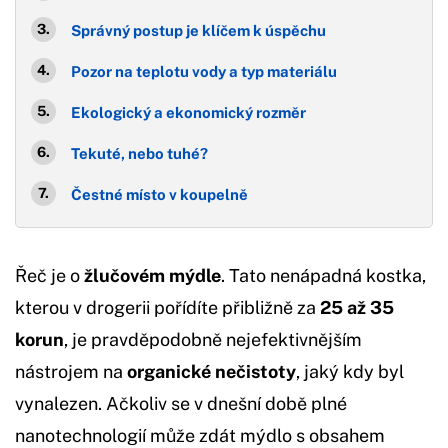
Správný postup je klíčem k úspěchu
Pozor na teplotu vody a typ materiálu
Ekologický a ekonomický rozměr
Tekuté, nebo tuhé?
Čestné místo v koupelně
Řeč je o
žlučovém mýdle
. Tato nenápadná kostka,
kterou v drogerii pořídíte přibližně za
25 až 35
korun
, je pravděpodobně nejefektivnějším
nástrojem na
organické nečistoty
, jaký kdy byl
vynalezen. Ačkoliv se v dnešní době plné
nanotechnologií může zdát mýdlo s obsahem