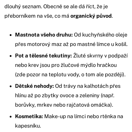
dlouhý seznam. Obecně se ale dá říct, že je
přeborníkem na vše, co má
organický původ
.
Mastnota všeho druhu:
Od kuchyňského oleje
přes motorový maz až po mastné límce u košil.
Pot a tělesné tekutiny:
Žluté skvrny v podpaží
nebo krev jsou pro žlučové mýdlo hračkou
(zde pozor na teplotu vody, o tom ale později).
Dětské nehody:
Od trávy na kalhotách přes
hlínu až po zbytky ovoce a zeleniny (např.
borůvky, mrkev nebo rajčatová omáčka).
Kosmetika:
Make-up na límci nebo rtěnka na
kapesníku.