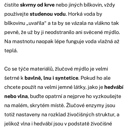
čistíte
skvrny od krve
nebo jiných bílkovin, vždy
používejte
studenou vodu
. Horká voda by
bílkovinu „uvařila“ a ta by se vázala na vlákno tak
pevně, že už by ji neodstranilo ani svěcené mýdlo.
Na mastnotu naopak lépe funguje voda vlažná až
teplá.
Co se týče materiálů, žlučové mýdlo je velmi
šetrné k
bavlně, lnu i syntetice
. Pokud ho ale
chcete použít na velmi jemné látky, jako je
hedvábí
nebo vlna
, buďte opatrní a nejprve ho vyzkoušejte
na malém, skrytém místě. Žlučové enzymy jsou
totiž nastaveny na rozklad živočišných struktur, a
jelikož vlna i hedvábí jsou v podstatě živočišné