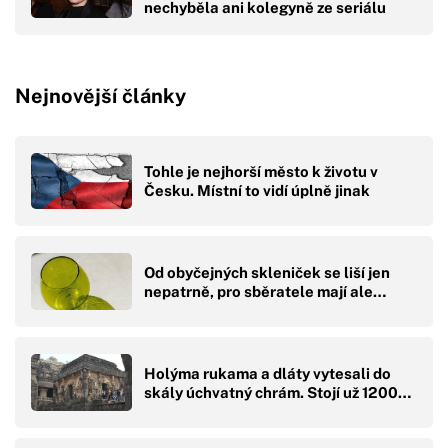
nechyběla ani kolegyně ze seriálu
Nejnovější články
Tohle je nejhorší město k životu v
Česku. Místní to vidí úplně jinak
Od obyčejných skleniček se liší jen
nepatrně, pro sběratele mají ale…
Holýma rukama a dláty vytesali do
skály úchvatný chrám. Stojí už 1200…