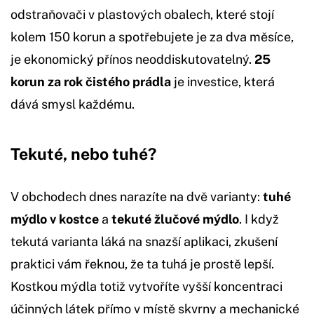
odstraňovači v plastových obalech, které stojí
kolem 150 korun a spotřebujete je za dva měsíce,
je ekonomický přínos neoddiskutovatelný.
25
korun za rok čistého prádla
je investice, která
dává smysl každému.
Tekuté, nebo tuhé?
V obchodech dnes narazíte na dvě varianty:
tuhé
mýdlo v kostce
a
tekuté žlučové mýdlo
. I když
tekutá varianta láká na snazší aplikaci, zkušení
praktici vám řeknou, že ta tuhá je prostě lepší.
Kostkou mýdla totiž vytvoříte vyšší koncentraci
účinných látek přímo v místě skvrny a mechanické