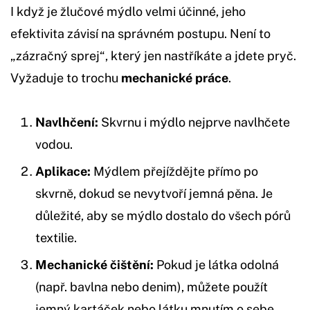
I když je žlučové mýdlo velmi účinné, jeho
efektivita závisí na správném postupu. Není to
„zázračný sprej“, který jen nastříkáte a jdete pryč.
Vyžaduje to trochu
mechanické práce
.
Navlhčení:
Skvrnu i mýdlo nejprve navlhčete
vodou.
Aplikace:
Mýdlem přejíždějte přímo po
skvrně, dokud se nevytvoří jemná pěna. Je
důležité, aby se mýdlo dostalo do všech pórů
textilie.
Mechanické čištění:
Pokud je látka odolná
(např. bavlna nebo denim), můžete použít
jemný kartáček nebo látku mnutím o sebe