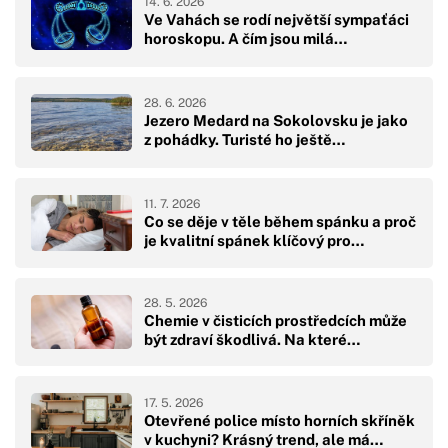
14. 6. 2026
Ve Vahách se rodí největší sympaťáci
horoskopu. A čím jsou milá…
28. 6. 2026
Jezero Medard na Sokolovsku je jako
z pohádky. Turisté ho ještě…
11. 7. 2026
Co se děje v těle během spánku a proč
je kvalitní spánek klíčový pro…
28. 5. 2026
Chemie v čisticích prostředcích může
být zdraví škodlivá. Na které…
17. 5. 2026
Otevřené police místo horních skříněk
v kuchyni? Krásný trend, ale má…