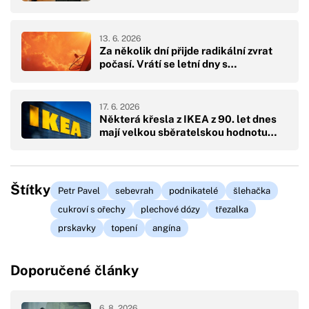
13. 6. 2026
Za několik dní přijde radikální zvrat
počasí. Vrátí se letní dny s…
17. 6. 2026
Některá křesla z IKEA z 90. let dnes
mají velkou sběratelskou hodnotu…
Štítky
Petr Pavel
sebevrah
podnikatelé
šlehačka
cukroví s ořechy
plechové dózy
třezalka
prskavky
topení
angína
Doporučené články
6. 8. 2026