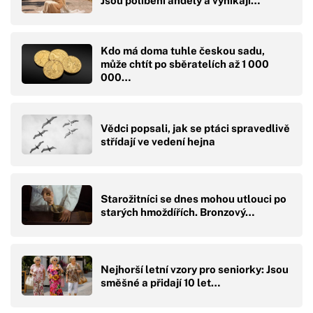
Jsou políbení anděly a vynikají…
Kdo má doma tuhle českou sadu,
může chtít po sběratelích až 1 000
000…
Vědci popsali, jak se ptáci spravedlivě
střídají ve vedení hejna
Starožitníci se dnes mohou utlouci po
starých hmoždířích. Bronzový…
Nejhorší letní vzory pro seniorky: Jsou
směšné a přidají 10 let…