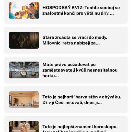
HOSPODSKÝ KVÍZ: Tenhle souboj se
znalostmi končí pro většinu dřív,…
Stará zrcadla se vrací do módy.
Milovníci retra nabízejí za…
Máte právo požadovat po
zaměstnavateli kvůli nesnesitelnou
horku…
Toto je nejhorší barva stěn v obýváku.
Dřív ji Češi milovali, dnes ji…
Toto je nejlepší znamení horoskopu.