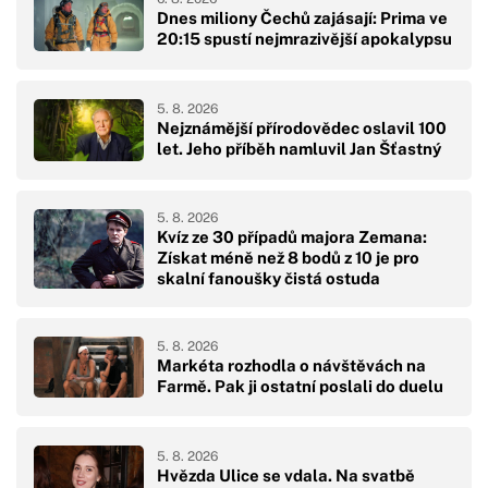
Dnes miliony Čechů zajásají: Prima ve
20:15 spustí nejmrazivější apokalypsu
5. 8. 2026
Nejznámější přírodovědec oslavil 100
let. Jeho příběh namluvil Jan Šťastný
5. 8. 2026
Kvíz ze 30 případů majora Zemana:
Získat méně než 8 bodů z 10 je pro
skalní fanoušky čistá ostuda
5. 8. 2026
Markéta rozhodla o návštěvách na
Farmě. Pak ji ostatní poslali do duelu
5. 8. 2026
Hvězda Ulice se vdala. Na svatbě