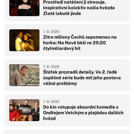
Prostředí natáčení ji stresuje.
Inspirativní kolektiv našla hvězda
Zlaté labutě jinde
7. 8. 2026
Zítra miliony Čechů zapomenou na
horka: Na Nově běží ve 20:20
čtyřmiliardový hit
7. 8. 2026
Štáfek prozradil detaily. Ve 2. řadě
úspěšné série bude mít jeho postava
vážné problémy
7. 8. 2026
Do kin vstupuje absurdní komedie s
Ondřejem Vetchým a plejádou dalších
hvězd