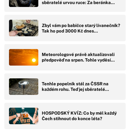
sběratelé urvou ruce: Za beránka…
Zbyl vám po babičce starý lívanečník?
Tak ho pod 3000 Kč dnes…
Meteorologové právě aktualizovali
předpověď na srpen. Tohle vyděsí…
Tenhle popelník stál za ČSSR na
každém rohu. Teď jej sběratelé…
HOSPODSKÝ KVÍZ: Co by měl každý
Čech stihnout do konce léta?