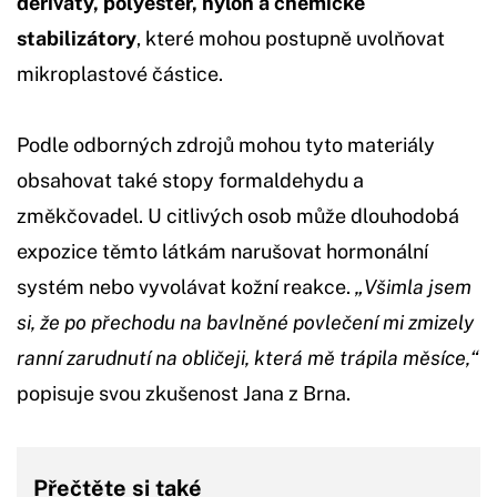
deriváty, polyester, nylon a chemické
stabilizátory
, které mohou postupně uvolňovat
mikroplastové částice.
Podle odborných zdrojů mohou tyto materiály
obsahovat také stopy formaldehydu a
změkčovadel. U citlivých osob může dlouhodobá
expozice těmto látkám narušovat hormonální
systém nebo vyvolávat kožní reakce.
„Všimla jsem
si, že po přechodu na bavlněné povlečení mi zmizely
ranní zarudnutí na obličeji, která mě trápila měsíce,“
popisuje svou zkušenost Jana z Brna.
Přečtěte si také