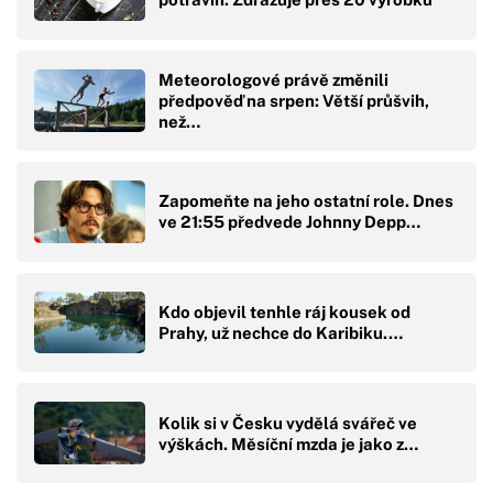
Meteorologové právě změnili
předpověď na srpen: Větší průšvih,
než…
Zapomeňte na jeho ostatní role. Dnes
ve 21:55 předvede Johnny Depp…
Kdo objevil tenhle ráj kousek od
Prahy, už nechce do Karibiku.…
Kolik si v Česku vydělá svářeč ve
výškách. Měsíční mzda je jako z…