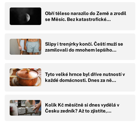
Obří těleso narazilo do Země a zrodil
se Měsíc. Bez katastrofické…
Slipy i trenýrky končí. Čeští muži se
zamilovali do mnohem lepšího…
Tyto velké hrnce byl dříve nutností v
každé domácnosti. Dnes za ně…
Kolik Kč měsíčně si dnes vydělá v
Česku zedník? Až to zjistíte,…