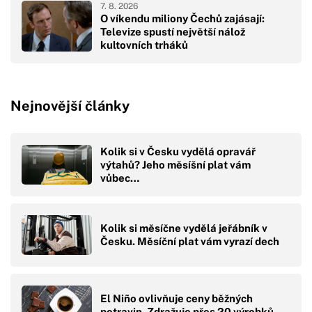
7. 8. 2026
O víkendu miliony Čechů zajásají:
Televize spustí největší nálož
kultovních trháků
Nejnovější články
Kolik si v Česku vydělá opravář
výtahů? Jeho měsíšní plat vám
vůbec…
Kolik si měsíčne vydělá jeřábník v
Česku. Měsíční plat vám vyrazí dech
El Niño ovlivňuje ceny běžných
potravin. Zdražuje přes 20 výrobků