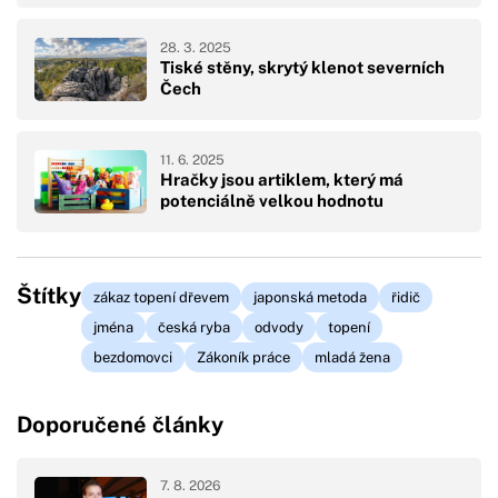
28. 3. 2025
Tiské stěny, skrytý klenot severních
Čech
11. 6. 2025
Hračky jsou artiklem, který má
potenciálně velkou hodnotu
Štítky
zákaz topení dřevem
japonská metoda
řidič
jména
česká ryba
odvody
topení
bezdomovci
Zákoník práce
mladá žena
Doporučené články
7. 8. 2026