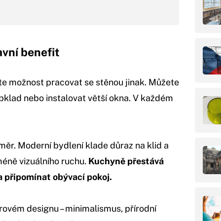
avní benefit
áte možnost pracovat se stěnou jinak. Můžete
 obklad nebo instalovat větší okna. V každém
měr. Moderní bydlení klade důraz na klid a
éně vizuálního ruchu.
Kuchyně přestává
a připomínat obývací pokoj.
iérovém designu – minimalismus, přírodní