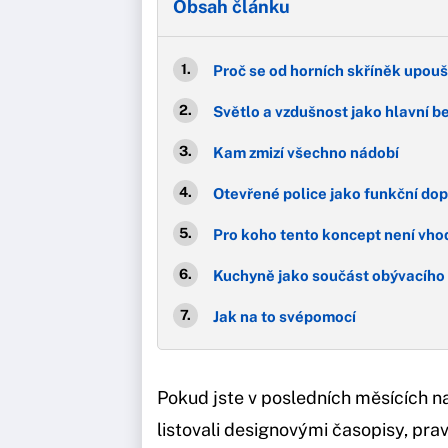
Obsah článku
Proč se od horních skříněk upouš
Světlo a vzdušnost jako hlavní b
Kam zmizí všechno nádobí
Otevřené police jako funkční do
Pro koho tento koncept není vho
Kuchyně jako součást obývacího
Jak na to svépomocí
Pokud jste v posledních měsících n
listovali designovými časopisy, prav