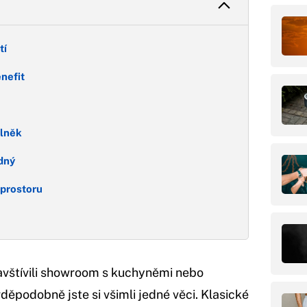
tí
enefit
plněk
dný
 prostoru
avštívili showroom s kuchyněmi nebo
děpodobně jste si všimli jedné věci. Klasické