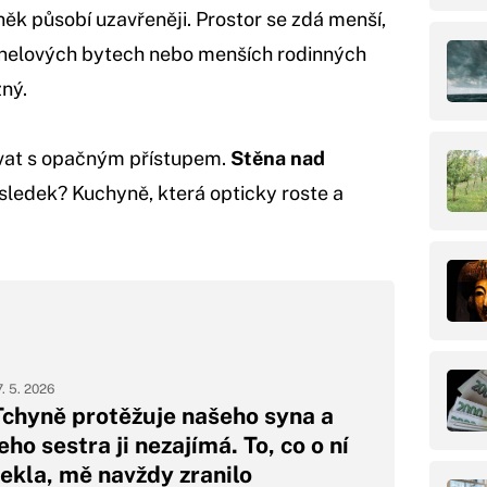
něk působí uzavřeněji. Prostor se zdá menší,
anelových bytech nebo menších rodinných
ný.
ovat s opačným přístupem.
Stěna nad
ledek? Kuchyně, která opticky roste a
7. 5. 2026
Tchyně protěžuje našeho syna a
eho sestra ji nezajímá. To, co o ní
řekla, mě navždy zranilo