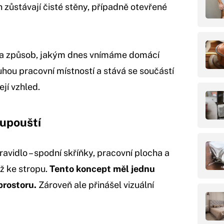
ch zůstávají čisté stěny, případně otevřené
 na způsob, jakým dnes vnímáme domácí
hou pracovní místností a stává se součástí
ejí vzhled.
 upouští
avidlo – spodní skříňky, pracovní plocha a
až ke stropu.
Tento koncept měl jednu
prostoru.
Zároveň ale přinášel vizuální