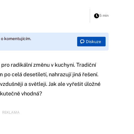
5 min
 o komentujícím.
Diskuze
pro radikální změnu v kuchyni. Tradiční
po celá desetiletí, nahrazují jiná řešení.
zdušněji a světleji. Jak ale vyřešit úložné
 skutečně vhodná?
REKLAMA