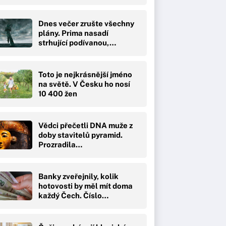
Dnes večer zrušte všechny
plány. Prima nasadí
strhující podívanou,…
Toto je nejkrásnější jméno
na světě. V Česku ho nosí
10 400 žen
Vědci přečetli DNA muže z
doby stavitelů pyramid.
Prozradila…
Banky zveřejnily, kolik
hotovosti by měl mít doma
každý Čech. Číslo…