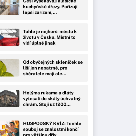
Češi vysekávají klasické
kuchyňské dřezy. Pořizují
lepší zařízení,…
Tohle je nejhorší město k
životu v Česku. Místní to
vidí úplně jinak
Od obyčejných skleniček se
liší jen nepatrně, pro
sběratele mají ale…
Holýma rukama a dláty
vytesali do skály úchvatný
chrám. Stojí už 1200…
HOSPODSKÝ KVÍZ: Tenhle
souboj se znalostmi končí
pro většinu dřív,…