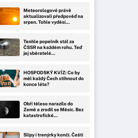
Meteorologové právě
aktualizovali předpověď na
srpen. Tohle vyděsí…
Tenhle popelník stál za
ČSSR na každém rohu. Teď
jej sběratelé…
HOSPODSKÝ KVÍZ: Co by
měl každý Čech stihnout do
konce léta?
Obří těleso narazilo do
Země a zrodil se Měsíc. Bez
katastrofické…
Slipy i trenýrky končí. Čeští