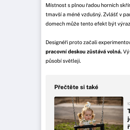
Místnost s plnou řadou horních skří
tmavší a méně vzdušný. Zvlášť v p
domech může tento efekt být výraz
Designéři proto začali experiment
pracovní deskou zůstává volná.
Výs
působí světleji.
Přečtěte si také
1
j