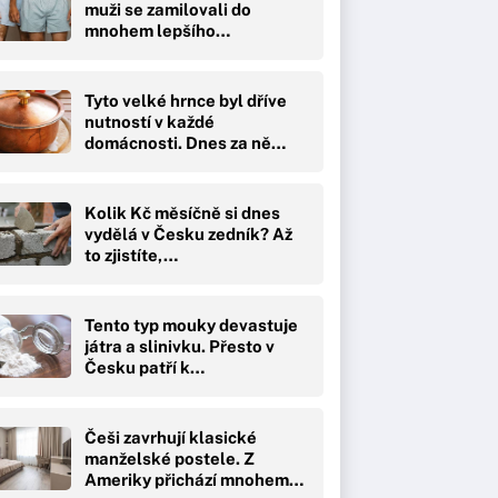
muži se zamilovali do
mnohem lepšího…
Tyto velké hrnce byl dříve
nutností v každé
domácnosti. Dnes za ně…
Kolik Kč měsíčně si dnes
vydělá v Česku zedník? Až
to zjistíte,…
Tento typ mouky devastuje
játra a slinivku. Přesto v
Česku patří k…
Češi zavrhují klasické
manželské postele. Z
Ameriky přichází mnohem…