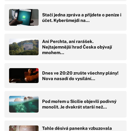
Stačí jedna zpráva a přijdete o peníze i
účet. Kyberšmejdi na…
Ani Perchta, ani rarášek.
Nejtajemnější hrad Česka obývají
mnohem…
Dnes ve 20:20 zrušte všechny plány!
Nova nasadí do vysílání…
Pod mořem u Sicílie objevili podivný
monolit. Je dvakrát starší než…
Tahle děsivá panenka vzbuzovala