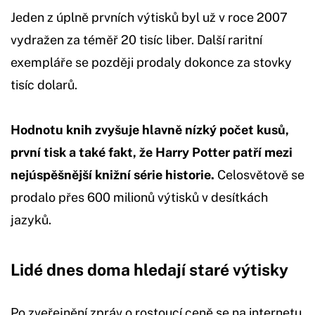
Jeden z úplně prvních výtisků byl už v roce 2007
vydražen za téměř 20 tisíc liber. Další raritní
exempláře se později prodaly dokonce za stovky
tisíc dolarů.
Hodnotu knih zvyšuje hlavně nízký počet kusů,
první tisk a také fakt, že Harry Potter patří mezi
nejúspěšnější knižní série historie.
Celosvětově se
prodalo přes 600 milionů výtisků v desítkách
jazyků.
Lidé dnes doma hledají staré výtisky
Po zveřejnění zpráv o rostoucí ceně se na internetu