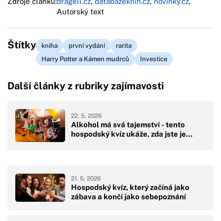
Zdroje článku:
dragell.cz
,
databazeknih.cz
,
novinky.cz
,
Autorský text
Štítky
kniha
první vydání
rarita
Harry Potter a Kámen mudrců
Investice
Další články z rubriky zajímavosti
22. 5. 2026
Alkohol má svá tajemství - tento
hospodský kvíz ukáže, zda jste je…
21. 5. 2026
Hospodský kvíz, který začíná jako
zábava a končí jako sebepoznání