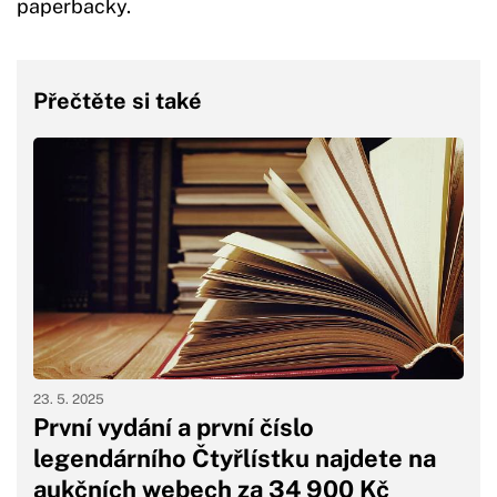
paperbacky.
Přečtěte si také
23. 5. 2025
První vydání a první číslo
legendárního Čtyřlístku najdete na
aukčních webech za 34 900 Kč