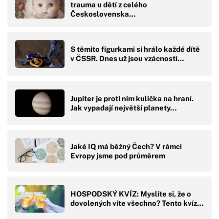
trauma u dětí z celého
Československa…
S těmito figurkami si hrálo každé dítě
v ČSSR. Dnes už jsou vzácností…
Jupiter je proti nim kulička na hraní.
Jak vypadají největší planety…
Jaké IQ má běžný Čech? V rámci
Evropy jsme pod průměrem
HOSPODSKÝ KVÍZ: Myslíte si, že o
dovolených víte všechno? Tento kvíz…