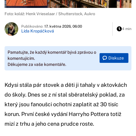
Foto: koláž: Henk Vrieselaar / Shutterstock, Aukro
Publikováno:
17. května 2026, 06:00
4 min
Lída Kropáčková
Pamatujte, že každý komentář bývá zprávou o
Diskuze
komentujícím.
Děkujeme za vaše komentáře.
Kdysi stála pár stovek a děti ji tahaly v aktovkách
do školy. Dnes se z ní stal sběratelský poklad, za
který jsou fanoušci ochotni zaplatit až 30 tisíc
korun. První české vydání Harryho Pottera totiž
mizí z trhu a jeho cena prudce roste.