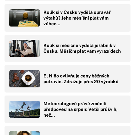
Kolik si v Česku vydělá opravář
výtahů? Jeho měsíšní plat vám
vůbec…
Kolik si měsíčne vydělá jeřábník v
Česku. Měsíční plat vám vyrazí dech
El Niño ovlivňuje ceny běžných
potravin. Zdražuje přes 20 výrobků
Meteorologové právě změnili
předpověď na srpen: Větší průšvih,
než…