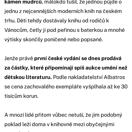
kámen mudrců
, málokdo tušil, že jednou půjde o
jednu z nejcennějších moderních knih na českém
trhu. Děti tehdy dostávaly knihu od rodičů k
Vánocům, četly ji pod peřinou s baterkou a mnohé
výtisky skončily poničené nebo popsané.
Jenže právě
první české vydání se dnes prodává
za částky, které připomínají spíš aukce umění než
dětskou literaturu.
Podle nakladatelství Albatros
se cena zachovalého exempláře vyšplhala až ke 30
tisícům korun.
A mnozí lidé přitom vůbec netuší, že jim podobný
poklad leží doma v knihovně mezi obyčejnými