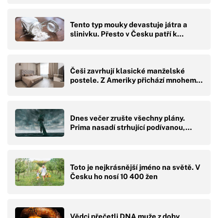
Tento typ mouky devastuje játra a
slinivku. Přesto v Česku patří k…
Češi zavrhují klasické manželské
postele. Z Ameriky přichází mnohem…
Dnes večer zrušte všechny plány.
Prima nasadí strhující podívanou,…
Toto je nejkrásnější jméno na světě. V
Česku ho nosí 10 400 žen
Vědci přečetli DNA muže z doby