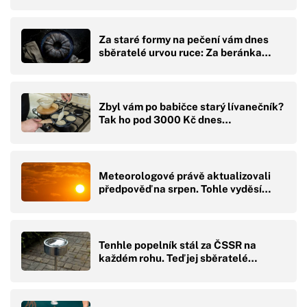
Za staré formy na pečení vám dnes
sběratelé urvou ruce: Za beránka…
Zbyl vám po babičce starý lívanečník?
Tak ho pod 3000 Kč dnes…
Meteorologové právě aktualizovali
předpověď na srpen. Tohle vyděsí…
Tenhle popelník stál za ČSSR na
každém rohu. Teď jej sběratelé…