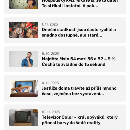
Hospodský kvíz: Říkáte si, že to dáte?
To si říkali i ostatní. A pak…
1. 11. 2025
Dnešní sladkosti jsou často rychlé a
snadno dostupné, ale staré…
5. 10. 2025
Najděte číslo 54 mezi 56 a 52 – 9 %
Čechů to zvládne do 15 sekund
4. 11. 2025
Jestliže doma trávíte až příliš mnoho
času, zejména bez vystavení…
10. 11. 2025
Televizor Color – král obýváků, který
přinesl barvy do šedé reality