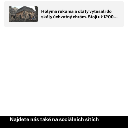
Holýma rukama a dláty vytesali do
skály úchvatný chrám. Stojí už 1200…
Najdete nás také na sociálních sítích