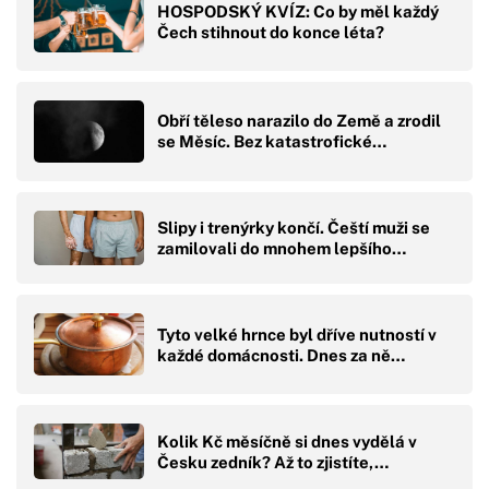
HOSPODSKÝ KVÍZ: Co by měl každý
Čech stihnout do konce léta?
Obří těleso narazilo do Země a zrodil
se Měsíc. Bez katastrofické…
Slipy i trenýrky končí. Čeští muži se
zamilovali do mnohem lepšího…
Tyto velké hrnce byl dříve nutností v
každé domácnosti. Dnes za ně…
Kolik Kč měsíčně si dnes vydělá v
Česku zedník? Až to zjistíte,…