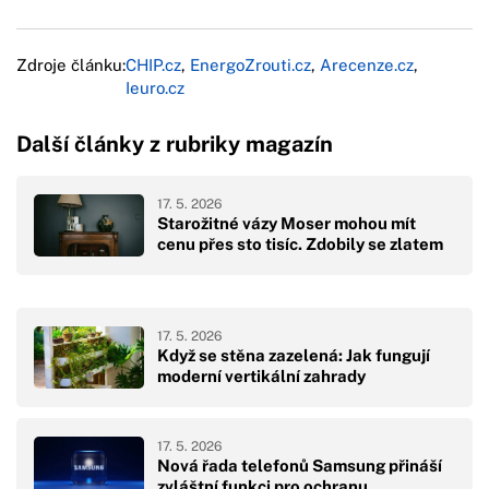
Zdroje článku:
CHIP.cz
,
EnergoZrouti.cz
,
Arecenze.cz
,
Ieuro.cz
Další články z rubriky magazín
17. 5. 2026
Starožitné vázy Moser mohou mít
cenu přes sto tisíc. Zdobily se zlatem
17. 5. 2026
Když se stěna zazelená: Jak fungují
moderní vertikální zahrady
17. 5. 2026
Nová řada telefonů Samsung přináší
zvláštní funkci pro ochranu…