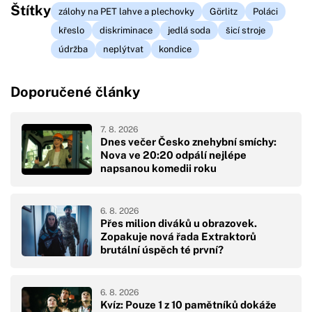
Štítky
zálohy na PET lahve a plechovky
Görlitz
Poláci
křeslo
diskriminace
jedlá soda
šicí stroje
údržba
neplýtvat
kondice
Doporučené články
7. 8. 2026
Dnes večer Česko znehybní smíchy:
Nova ve 20:20 odpálí nejlépe
napsanou komedii roku
6. 8. 2026
Přes milion diváků u obrazovek.
Zopakuje nová řada Extraktorů
brutální úspěch té první?
6. 8. 2026
Kvíz: Pouze 1 z 10 pamětníků dokáže