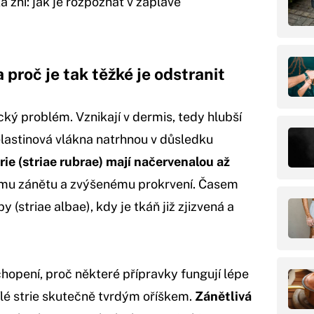
 zní: jak je rozpoznat v záplavě
a proč je tak těžké je odstranit
ký problém. Vznikají v dermis, tedy hlubší
elastinová vlákna natrhnou v důsledku
rie (striae rubrae) mají načervenalou až
címu zánětu a zvýšenému prokrvení. Časem
 (striae albae), kdy je tkáň již zjizvená a
chopení, proč některé přípravky fungují lépe
bílé strie skutečně tvrdým oříškem.
Zánětlivá