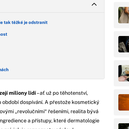
je tak těžké je odstranit
nost
amách
ejí miliony lidí
– ať už po těhotenství,
o období dospívání. A přestože kosmetický
ovými „revolučními“ řešeními, realita bývá
 ingredience a přístupy, které dermatologie