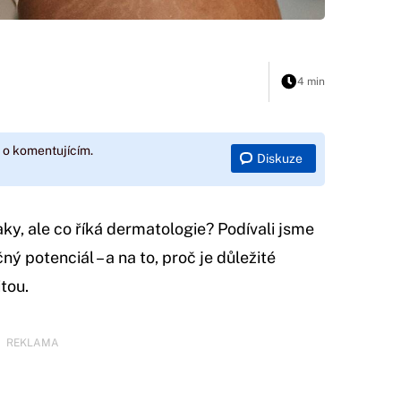
4 min
 o komentujícím.
Diskuze
raky, ale co říká dermatologie? Podívali jsme
ný potenciál – a na to, proč je důležité
tou.
REKLAMA