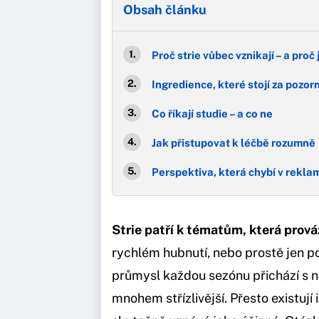
Obsah článku
Proč strie vůbec vznikají – a proč 
Ingredience, které stojí za pozor
Co říkají studie – a co ne
Jak přistupovat k léčbě rozumně
Perspektiva, která chybí v rekl
Strie patří k tématům, která prováz
rychlém hubnutí, nebo prostě jen p
průmysl každou sezónu přichází s n
mnohem střízlivější. Přesto existují