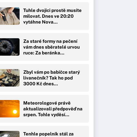
Tuhle dvojici prostě musíte
milovat. Dnes ve 20:20
vytáhne Nova…
Za staré formy na pečení
vám dnes sběratelé urvou
ruce: Za beránka…
Zbyl vám po babičce starý
lívanečník? Tak ho pod
3000 Kč dnes…
Meteorologové právě
aktualizovali předpověď na
srpen. Tohle vyděsí…
Tenhle popelník stál za