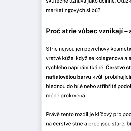
skutečně uznává jako účinné. Otázka
marketingových slibů?
Proč strie vůbec vznikají – 
Strie nejsou jen povrchový kosmetic
vrstvě kůže, když se kolagenová a 
rychlého napínání tkáně.
Čerstvé st
nafialovělou barvu
kvůli probíhají
blednou do bílé nebo stříbřité podoby
méně prokrvená.
Právě tento rozdíl je klíčový pro po
na čerstvé strie a proč jsou staré, 