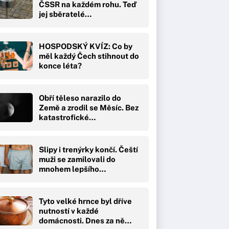
ČSSR na každém rohu. Teď
jej sběratelé…
HOSPODSKÝ KVÍZ: Co by
měl každý Čech stihnout do
konce léta?
Obří těleso narazilo do
Země a zrodil se Měsíc. Bez
katastrofické…
Slipy i trenýrky končí. Čeští
muži se zamilovali do
mnohem lepšího…
Tyto velké hrnce byl dříve
nutností v každé
domácnosti. Dnes za ně…