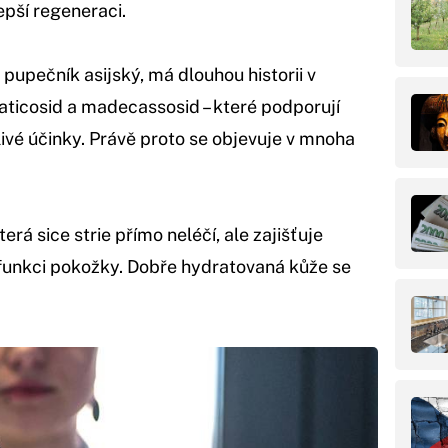
epší regeneraci.
 pupečník asijský, má dlouhou historii v
siaticosid a madecassosid – které podporují
ivé účinky. Právě proto se objevuje v mnoha
která sice strie přímo neléčí, ale zajišťuje
funkci pokožky. Dobře hydratovaná kůže se