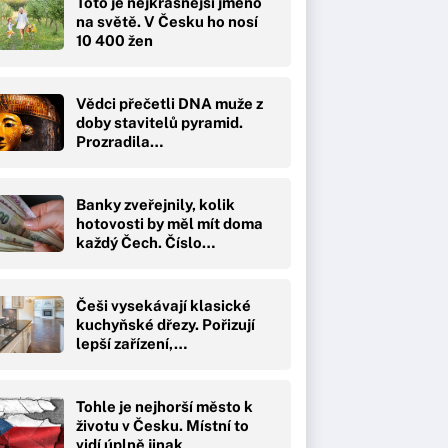
Toto je nejkrásnější jméno
na světě. V Česku ho nosí
10 400 žen
Vědci přečetli DNA muže z
doby stavitelů pyramid.
Prozradila…
Banky zveřejnily, kolik
hotovosti by měl mít doma
každý Čech. Číslo…
Češi vysekávají klasické
kuchyňské dřezy. Pořizují
lepší zařízení,…
Tohle je nejhorší město k
životu v Česku. Místní to
vidí úplně jinak