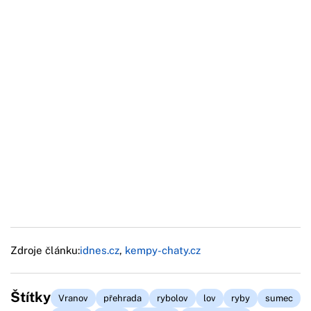
Zdroje článku:
idnes.cz
,
kempy-chaty.cz
Štítky
Vranov
přehrada
rybolov
lov
ryby
sumec