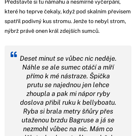
Představte si tu námahu a nesmírné vyčerpání,
které ho teprve čekaly, když pod skalním převisem
spatřil podivný kus stromu. Jenže to nebyl strom,
nýbrž právě onen král zdejších sumců.
Deset minut se vůbec nic neděje.
Náhle se ale sumec otáčí a míří
přímo k mé nástraze. Špička
prutu se najednou jen lehce
zhoupla a pak mi nápor ryby
doslova přibil ruku k bellyboatu.
Ryba si brala metry šňůry přes
utaženou brzdu Bagruse a já se
nezmohl vůbec na nic. Mám co