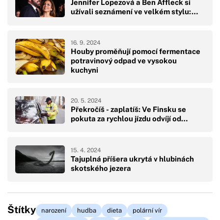
Jennifer Lopezová a Ben Affleck si
užívali seznámení ve velkém stylu:…
16. 9. 2024
Houby proměňují pomocí fermentace
potravinový odpad ve vysokou
kuchyni
20. 5. 2024
Překročíš - zaplatíš: Ve Finsku se
pokuta za rychlou jízdu odvíjí od…
15. 4. 2024
Tajuplná příšera ukrytá v hlubinách
skotského jezera
Štítky
narození
hudba
dieta
polární vír