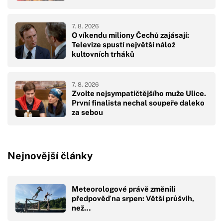
7. 8. 2026
O víkendu miliony Čechů zajásají:
Televize spustí největší nálož
kultovních trháků
7. 8. 2026
Zvolte nejsympatičtějšího muže Ulice.
První finalista nechal soupeře daleko
za sebou
Nejnovější články
Meteorologové právě změnili
předpověď na srpen: Větší průšvih,
než…