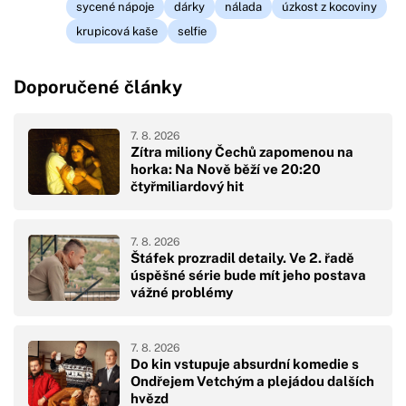
sycené nápoje
dárky
nálada
úzkost z kocoviny
krupicová kaše
selfie
Doporučené články
7. 8. 2026
Zítra miliony Čechů zapomenou na
horka: Na Nově běží ve 20:20
čtyřmiliardový hit
7. 8. 2026
Štáfek prozradil detaily. Ve 2. řadě
úspěšné série bude mít jeho postava
vážné problémy
7. 8. 2026
Do kin vstupuje absurdní komedie s
Ondřejem Vetchým a plejádou dalších
hvězd