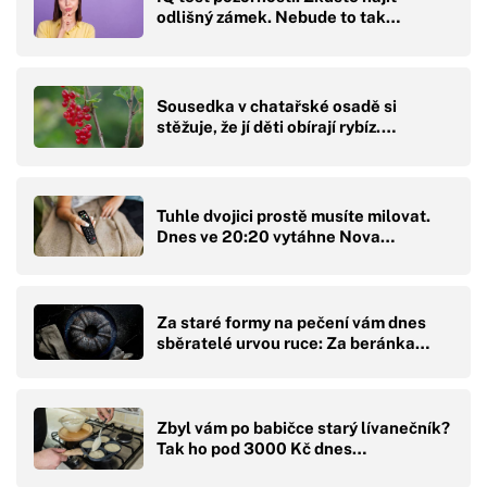
odlišný zámek. Nebude to tak…
Sousedka v chatařské osadě si
stěžuje, že jí děti obírají rybíz.…
Tuhle dvojici prostě musíte milovat.
Dnes ve 20:20 vytáhne Nova…
Za staré formy na pečení vám dnes
sběratelé urvou ruce: Za beránka…
Zbyl vám po babičce starý lívanečník?
Tak ho pod 3000 Kč dnes…