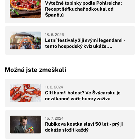
Výtečné topinky podle Pohlreicha:
Recept šéfkuchař odkoukal od
Španělů
18. 6. 2026
Letní festivaly žijí svými legendami -
tento hospodský kvíz ukáže,…
Možná jste zmeškali
11. 2. 2024
Cítí humři bolest? Ve Švýcarsku je
nezákonné vařit humry zaživa
15. 7. 2024
Rubikova kostka slaví 50 let - prý ji
dokáže složit každý