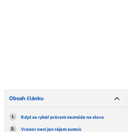
Konec reklamy
Obsah článku
Když se rybář právem nezmůže na slovo
Vranov není jen rájem sumců