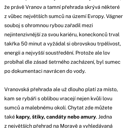
že právě Vranov a tamní přehrada skrývá některé
z vůbec největších sumců na území Evropy. Vágner
souboj s ohromnou rybou zařadil mezi
nejintenzivnější za svou kariéru, koneckonců trval
takřka 50 minut a vyžádal si obrovskou trpělivost,
energii a nejvyšší soustředění. Protože ale lov
probíhal dle zásad šetrného zacházení, byl sumec
po dokumentaci navrácen do vody.
Vranovská přehrada ale už dlouho platí za místo,
kam se rybáři s oblibou vracejí nejen kvůli lovu
sumců a malebnému okolí. Chytat zde můžete
také
kapry, štiky, candáty nebo amury
. Jedna
z největších přehrad na Moravě a vyhledávaná