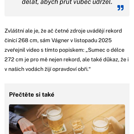
dělat, abych prut vůbec udržel.
Zvláštní ale je, že ač četné zdroje uvádějí rekord
činící 268 cm, sám Vágner v listopadu 2025
zveřejnil video s tímto popiskem: „Sumec o délce
272 cm je pro mě nejen rekord, ale také důkaz, že i
v našich vodách žijí opravdoví obři.“
Přečtěte si také