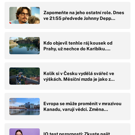
Zapomeňte na jeho ostatní role. Dnes
ve 21:55 předvede Johnny Depp…
Kdo objevil tenhle ráj kousek od
Prahy, už nechce do Karibiku.…
Kolik si v Česku vydělá svářeč ve
výškách. Měsíční mzda je jako z…
Evropa se může proměnit v mrazivou
Kanadu, varují vědci. Změna…
IQ test pozornosti: Zkuste najít