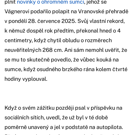
plnit
novinky o ohromném sumci
, jehož se
Vágnerovi podařilo polapit na Vranovské přehradě
v pondělí 28. července 2025. Svůj vlastní rekord,
k němuž dospěl rok předtím, překonal hned o 4
centimetry, když chytil obludu o rozměrech
neuvěřitelných 268 cm. Ani sám nemohl uvěřit, že
se mu to skutečně povedlo, že vůbec kouká na
sumce, když osudného brzkého rána kolem čtvrté
hodiny vyplouval.
Když o svém zážitku později psal v příspěvku na
sociálních sítích, uvedl, že už byl v té době
poměrně unavený a jel v podstatě na autopilota.