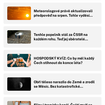
Meteorologové právě aktualizovali
předpověď na srpen. Tohle vyděsí…
Tenhle popelník stál za ČSSR na
každém rohu. Teď jej sběratelé…
HOSPODSKÝ KVÍZ: Co by měl každý
Čech stihnout do konce léta?
Obří těleso narazilo do Země a zrodil
se Měsíc. Bez katastrofické…
Slipy i trenýrky končí. Čeští muži se