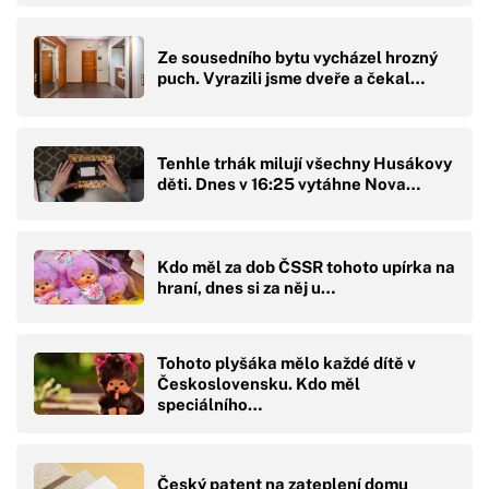
Ze sousedního bytu vycházel hrozný
puch. Vyrazili jsme dveře a čekal…
Tenhle trhák milují všechny Husákovy
děti. Dnes v 16:25 vytáhne Nova…
Kdo měl za dob ČSSR tohoto upírka na
hraní, dnes si za něj u…
Tohoto plyšáka mělo každé dítě v
Československu. Kdo měl
speciálního…
Český patent na zateplení domu