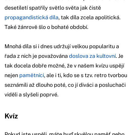
desetiletí spatřily světlo světa jak čistě
propagandistická díla
, tak díla zcela apolitická.
Také žánrově šlo o bohaté období.
Mnohá díla si i dnes udržují velkou popularitu a
řada z nich je považována
doslova za kultovní
. Je
tak docela dobře možné, že v našem kvízu uspějí
nejen
pamětníci
, ale i ti, kdo se s tzv. retro tvorbou
seznámili až dlouho poté, co jí diváci a posluchači
viděli a slyšeli poprvé.
Kvíz
Pokud jste uspěli, máte buď skvělou paměť nebo