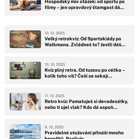
Hospodský mix otázek: od sportu po
filmy – jen opravdový štamgast dá…
10. 10. 2025
Velký retrokvíz: Od Spartakiády po
Walkmana. Zvládneš to? Jestli dáš…
15. 10. 2025
Kvíz plný retra. Od tuzexu po céčka –
kolik toho víš? Češi se sekají…
17. 10. 2025
Retro kvíz: Pamatuješ si devadesátky,
nebo ti ujel vlak? Kdo dá aspoň…
8. 10. 2025
Pravidelné otužování přináší mnoho
benefitů. Posiluje…