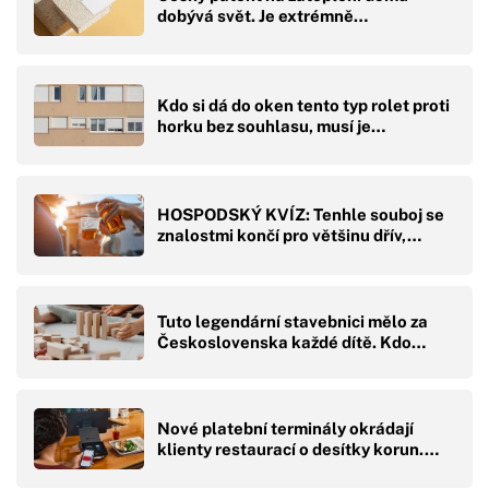
dobývá svět. Je extrémně…
Kdo si dá do oken tento typ rolet proti
horku bez souhlasu, musí je…
HOSPODSKÝ KVÍZ: Tenhle souboj se
znalostmi končí pro většinu dřív,…
Tuto legendární stavebnici mělo za
Československa každé dítě. Kdo…
Nové platební terminály okrádají
klienty restaurací o desítky korun.…