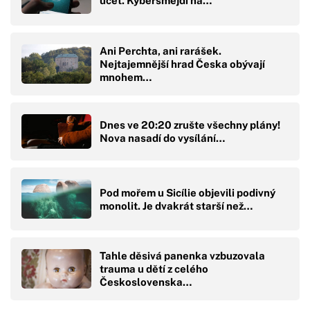
účet. Kyberšmejdi na…
Ani Perchta, ani rarášek.
Nejtajemnější hrad Česka obývají
mnohem…
Dnes ve 20:20 zrušte všechny plány!
Nova nasadí do vysílání…
Pod mořem u Sicílie objevili podivný
monolit. Je dvakrát starší než…
Tahle děsivá panenka vzbuzovala
trauma u dětí z celého
Československa…