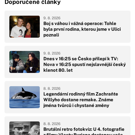
Doporučené články
9. 8. 2026
Boj s váhou i vážná operace: Tohle
byla první rodina, kterou jsme v Ulici
poznali
9. 8. 2026
Dnes v 16:25 se Česko přilepí k TV:
Nova v 16:25 spustí nejslavnější český
klenot 80. let
8. 8. 2026
Legendární rodinný film Zachraňte
Willyho dostane remake. Známe
jména tvůrců i chystané změny
8. 8. 2026
Brutální retro fotokvíz: U 4. fotografie
z filmu Vlasty Buriana dostanou vaše