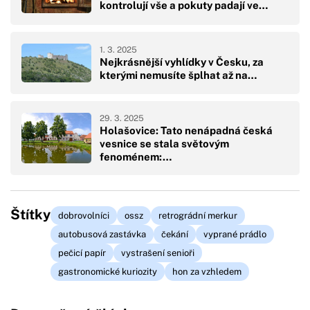
kontrolují vše a pokuty padají ve…
1. 3. 2025
Nejkrásnější vyhlídky v Česku, za
kterými nemusíte šplhat až na…
29. 3. 2025
Holašovice: Tato nenápadná česká
vesnice se stala světovým
fenoménem:…
Štítky
dobrovolníci
ossz
retrográdní merkur
autobusová zastávka
čekání
vyprané prádlo
pečicí papír
vystrašení senioři
gastronomické kuriozity
hon za vzhledem