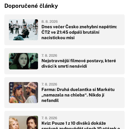
Doporučené články
8. 8. 2026
Dnes večer Česko znehybní napětím:
ČT2 ve 21:45 odpálí brutální
nacistickou misi
7. 8. 2026
Nejotravnější filmové postavy, které
diváci k smrti nenávidí
7. 8. 2026
Farma: Druhá duelantka si Markétu
„namazala na chleba“. Nikdo jí
nefandil
7. 8. 2026
Kvíz: Pouze 1 z 10 diváků dokáže
správně zodpovědět všech 10 otázek o