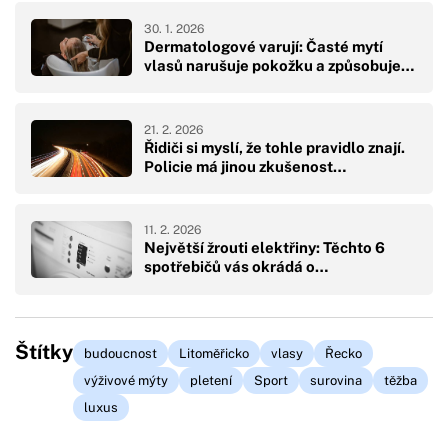
30. 1. 2026
Dermatologové varují: Časté mytí
vlasů narušuje pokožku a způsobuje…
21. 2. 2026
Řidiči si myslí, že tohle pravidlo znají.
Policie má jinou zkušenost…
11. 2. 2026
Největší žrouti elektřiny: Těchto 6
spotřebičů vás okrádá o…
Štítky
budoucnost
Litoměřicko
vlasy
Řecko
výživové mýty
pletení
Sport
surovina
těžba
luxus