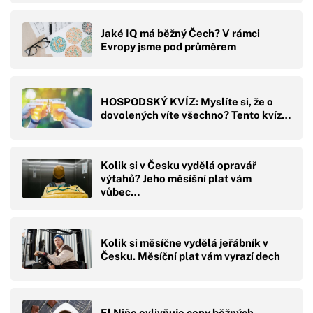
Jaké IQ má běžný Čech? V rámci
Evropy jsme pod průměrem
HOSPODSKÝ KVÍZ: Myslíte si, že o
dovolených víte všechno? Tento kvíz…
Kolik si v Česku vydělá opravář
výtahů? Jeho měsíšní plat vám
vůbec…
Kolik si měsíčne vydělá jeřábník v
Česku. Měsíční plat vám vyrazí dech
El Niño ovlivňuje ceny běžných