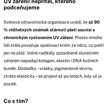
UV záření: nepřítel, kterého
podceňujeme
Světová zdravotnická organizace uvádí, že
až 90
% viditelných známek stárnutí pleti souvisí s
chronickým vystavením UV záření
. Přesto mnoho
lidí stále považuje opalovací krém za něco, co patří
jen na pláž. Volné radikály způsobené slunečním
zářením napadají kolagen, elastin i DNA kožních
buněk. Důsledky – vrásky, pigmentové skvrny,
ztráta elasticity – se projeví až po letech, kdy už je
pozdě.
Co s tím?