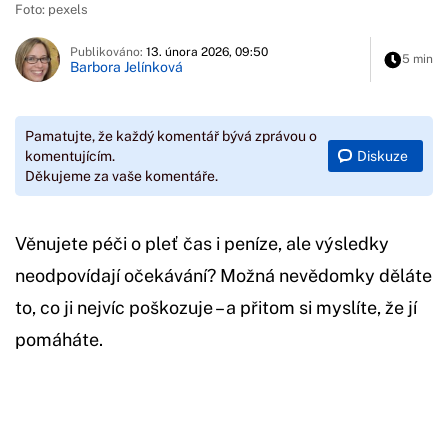
Foto: pexels
Publikováno:
13. února 2026, 09:50
5 min
Barbora Jelínková
Pamatujte, že každý komentář bývá zprávou o
Diskuze
komentujícím.
Děkujeme za vaše komentáře.
Věnujete péči o pleť čas i peníze, ale výsledky
neodpovídají očekávání? Možná nevědomky děláte
to, co ji nejvíc poškozuje – a přitom si myslíte, že jí
pomáháte.
Začátek reklamy
Konec reklamy