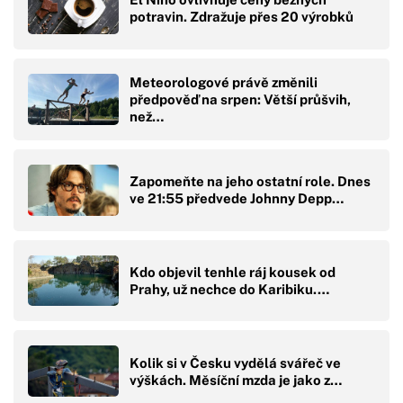
potravin. Zdražuje přes 20 výrobků
Meteorologové právě změnili
předpověď na srpen: Větší průšvih,
než…
Zapomeňte na jeho ostatní role. Dnes
ve 21:55 předvede Johnny Depp…
Kdo objevil tenhle ráj kousek od
Prahy, už nechce do Karibiku.…
Kolik si v Česku vydělá svářeč ve
výškách. Měsíční mzda je jako z…