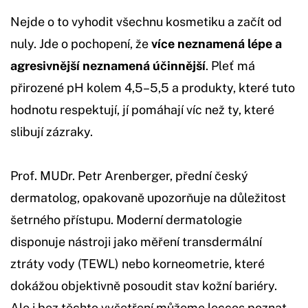
Nejde o to vyhodit všechnu kosmetiku a začít od
nuly. Jde o pochopení, že
více neznamená lépe a
agresivnější neznamená účinnější
. Pleť má
přirozené pH kolem 4,5–5,5 a produkty, které tuto
hodnotu respektují, jí pomáhají víc než ty, které
slibují zázraky.
Prof. MUDr. Petr Arenberger, přední český
dermatolog, opakovaně upozorňuje na důležitost
šetrného přístupu. Moderní dermatologie
disponuje nástroji jako měření transdermální
ztráty vody (TEWL) nebo korneometrie, které
dokážou objektivně posoudit stav kožní bariéry.
Ale i bez těchto vyšetření můžeme leccos poznat