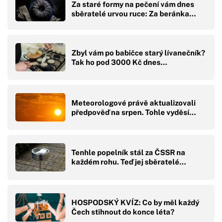
Za staré formy na pečení vám dnes
sběratelé urvou ruce: Za beránka…
Zbyl vám po babičce starý lívanečník?
Tak ho pod 3000 Kč dnes…
Meteorologové právě aktualizovali
předpověď na srpen. Tohle vyděsí…
Tenhle popelník stál za ČSSR na
každém rohu. Teď jej sběratelé…
HOSPODSKÝ KVÍZ: Co by měl každý
Čech stihnout do konce léta?