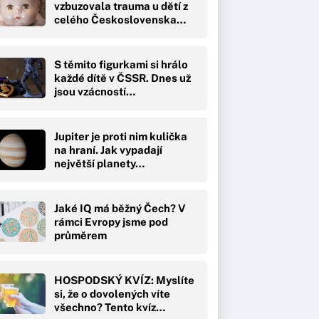
vzbuzovala trauma u dětí z
celého Československa…
S těmito figurkami si hrálo
každé dítě v ČSSR. Dnes už
jsou vzácností…
Jupiter je proti nim kulička
na hraní. Jak vypadají
největší planety…
Jaké IQ má běžný Čech? V
rámci Evropy jsme pod
průměrem
HOSPODSKÝ KVÍZ: Myslíte
si, že o dovolených víte
všechno? Tento kvíz…