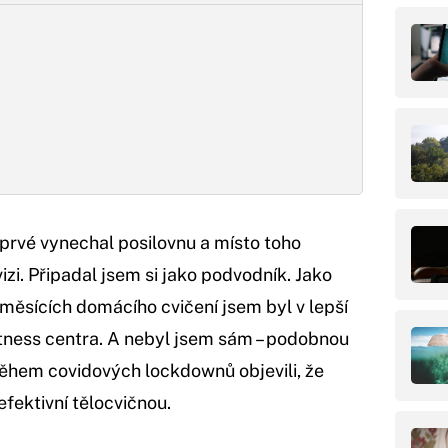
oprvé vynechal posilovnu a místo toho
izi. Připadal jsem si jako podvodník. Jako
 měsících domácího cvičení jsem byl v lepší
itness centra. A nebyl jsem sám – podobnou
í během covidových lockdownů objevili, že
fektivní tělocvičnou.