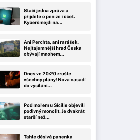
Stačí jedna zpráva a
přijdete o peníze i účet.
Kyberšmejdi na…
Ani Perchta, ani rarášek.
Nejtajemnější hrad Česka
obývají mnohem…
Dnes ve 20:20 zrušte
všechny plány! Nova nasadí
do vysílání…
Pod mořem u Sicílie objevili
podivný monolit. Je dvakrát
starší než…
Tahle děsivá panenka