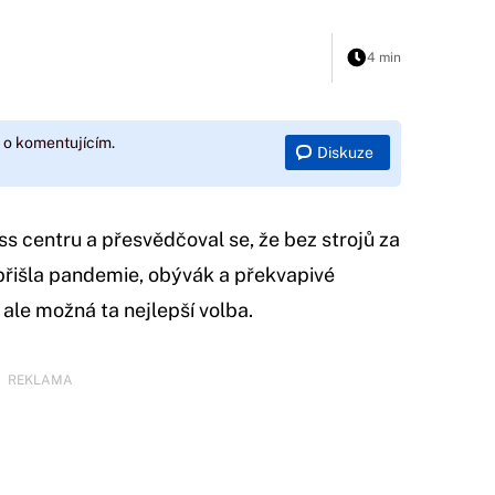
4 min
 o komentujícím.
Diskuze
ess centru a přesvědčoval se, že bez strojů za
přišla pandemie, obývák a překvapivé
, ale možná ta nejlepší volba.
REKLAMA