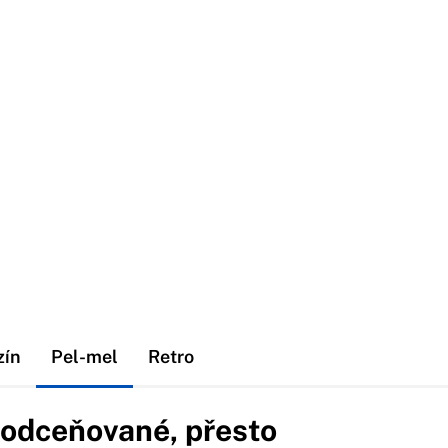
zín
Pel-mel
Retro
podceňované, přesto