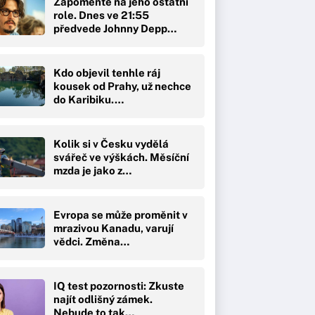
Zapomeňte na jeho ostatní
role. Dnes ve 21:55
předvede Johnny Depp…
Kdo objevil tenhle ráj
kousek od Prahy, už nechce
do Karibiku.…
Kolik si v Česku vydělá
svářeč ve výškách. Měsíční
mzda je jako z…
Evropa se může proměnit v
mrazivou Kanadu, varují
vědci. Změna…
IQ test pozornosti: Zkuste
najít odlišný zámek.
Nebude to tak…