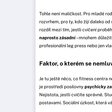
Tohle není maličkost. Pro mladé rod
rozvrhem, pro ty, kdo žijí daleko o
rozdíl mezi tím, jestli cvičení probě
naprosto zásadní
– mnohem důležitěj
profesionální leg press nebo jen vla
Faktor, o kterém se nemluv
Je tu ještě něco, co fitness centra
je prostředí posilovny
psychicky za
Nejistota, jestli cvičíte správně. S
postavami. Sociální úzkost, která v