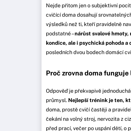
Nejde přitom jen o subjektivní pocit
cvičící doma dosahují srovnatelnýc
výsledků než ti, kteří pravidelně n
podstatné –
nárůst svalové hmoty, 
kondice, ale i psychická pohoda a
posledních dvou bodech domácí cvi
Proč zrovna doma funguje 
Odpověď je překvapivě jednoduchá a
průmysl.
Nejlepší trénink je ten, k
doma, prostě cvičí častěji a pravide
čekání na volný stroj, nervozita z c
před prací, večer po uspání dětí, o