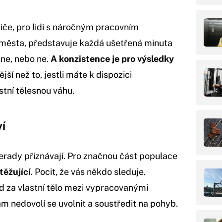
iče, pro lidi s náročným pracovním
d města, představuje každá ušetřená minuta
hne, nebo ne.
A konzistence je pro výsledky
ší než to, jestli máte k dispozici
stní tělesnou váhu.
í
 nerady přiznávají. Pro značnou část populace
těžující
. Pocit, že vás někdo sleduje.
tud za vlastní tělo mezi vypracovanými
ám nedovolí se uvolnit a soustředit na pohyb.