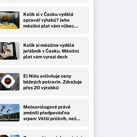
Kolik si v Česku vydělá
opravář výtahů? Jeho
měsíšní plat vám vůbec…
Kolik si měsíčne vydělá
jeřábník v Česku. Měsíční
plat vám vyrazí dech
El Niño ovlivňuje ceny
běžných potravin. Zdražuje
přes 20 výrobků
Meteorologové právě
změnili předpověď na
srpen: Větší průšvih, než…