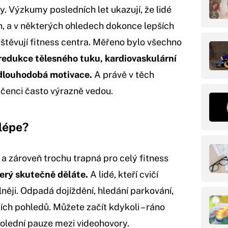
y. Výzkumy posledních let ukazují, že lidé
h, a v některých ohledech dokonce lepších
avštěvují fitness centra. Měřeno bylo všechno
redukce tělesného tuku, kardiovaskulární
 dlouhodobá motivace.
A právě v těch
čenci často výrazně vedou.
lépe?
 zároveň trochu trapná pro celý fitness
terý skutečně děláte.
A lidé, kteří cvičí
lněji. Odpadá dojíždění, hledání parkování,
izích pohledů. Můžete začít kdykoli – ráno
 polední pauze mezi videohovory.