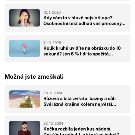
12. 1. 2026
Kdy vám to v hlavě nejvíc šlape?
Osobnostní test odhalí váš přirozený…
7. 10. 2025
Kolik kruhů uvidíte na obrázku do 10
sekund? Jen 6 % lidí to spočítá…
Možná jste zmeškali
29. 2. 2024
Růžová a bílá zvířata, bažiny a sůl:
Svérázná krajina kolem největší…
27. 12. 2024
Kočka rozbila jeden kus nádobí.
Dokážete odhalit, o který se jedná?