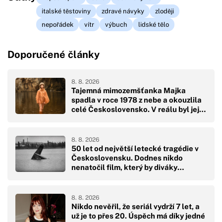
italské těstoviny
zdravé návyky
zloději
nepořádek
vítr
výbuch
lidské tělo
Doporučené články
8. 8. 2026
Tajemná mimozemšťanka Majka
spadla v roce 1978 z nebe a okouzlila
celé Československo. V reálu byl její
pád hodně drsný
8. 8. 2026
50 let od největší letecké tragédie v
Československu. Dodnes nikdo
nenatočil film, který by diváky
přikoval k obrazovkám
8. 8. 2026
Nikdo nevěřil, že seriál vydrží 7 let, a
už je to přes 20. Úspěch má díky jedné