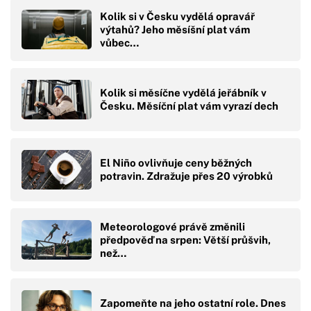
Kolik si v Česku vydělá opravář
výtahů? Jeho měsíšní plat vám
vůbec…
Kolik si měsíčne vydělá jeřábník v
Česku. Měsíční plat vám vyrazí dech
El Niño ovlivňuje ceny běžných
potravin. Zdražuje přes 20 výrobků
Meteorologové právě změnili
předpověď na srpen: Větší průšvih,
než…
Zapomeňte na jeho ostatní role. Dnes