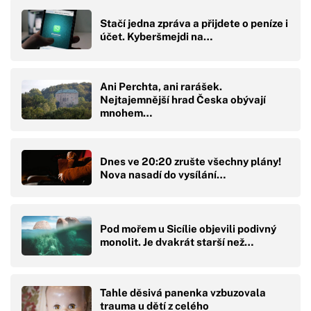
Stačí jedna zpráva a přijdete o peníze i
účet. Kyberšmejdi na…
Ani Perchta, ani rarášek.
Nejtajemnější hrad Česka obývají
mnohem…
Dnes ve 20:20 zrušte všechny plány!
Nova nasadí do vysílání…
Pod mořem u Sicílie objevili podivný
monolit. Je dvakrát starší než…
Tahle děsivá panenka vzbuzovala
trauma u dětí z celého