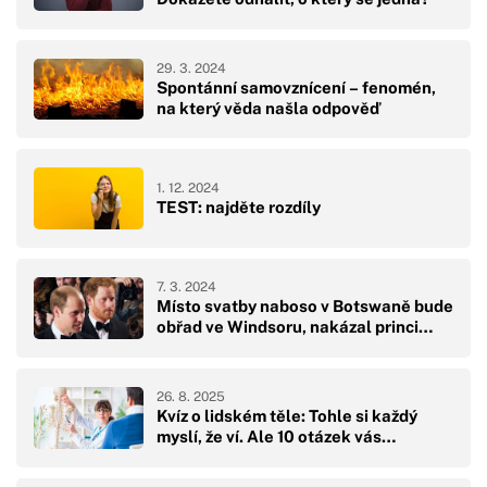
29. 3. 2024
Spontánní samovznícení – fenomén,
na který věda našla odpověď
1. 12. 2024
TEST: najděte rozdíly
7. 3. 2024
Místo svatby naboso v Botswaně bude
obřad ve Windsoru, nakázal princi…
26. 8. 2025
Kvíz o lidském těle: Tohle si každý
myslí, že ví. Ale 10 otázek vás…