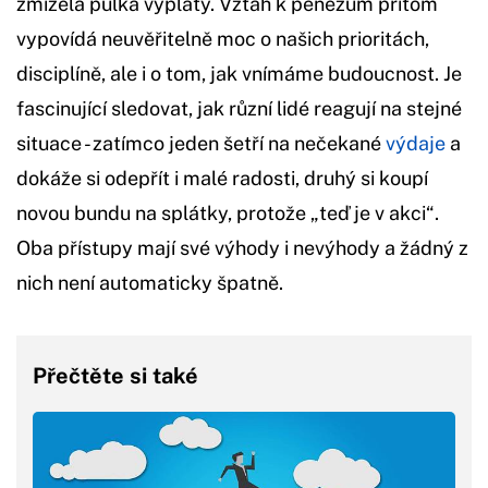
zmizela půlka výplaty. Vztah k penězům přitom
vypovídá neuvěřitelně moc o našich prioritách,
disciplíně, ale i o tom, jak vnímáme budoucnost. Je
fascinující sledovat, jak různí lidé reagují na stejné
situace - zatímco jeden šetří na nečekané
výdaje
a
dokáže si odepřít i malé radosti, druhý si koupí
novou bundu na splátky, protože „teď je v akci“.
Oba přístupy mají své výhody i nevýhody a žádný z
nich není automaticky špatně.
Přečtěte si také