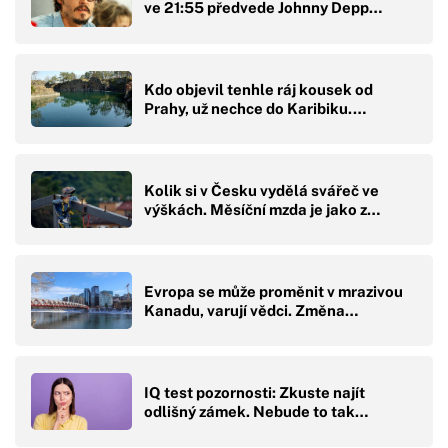
ve 21:55 předvede Johnny Depp…
Kdo objevil tenhle ráj kousek od
Prahy, už nechce do Karibiku.…
Kolik si v Česku vydělá svářeč ve
výškách. Měsíční mzda je jako z…
Evropa se může proměnit v mrazivou
Kanadu, varují vědci. Změna…
IQ test pozornosti: Zkuste najít
odlišný zámek. Nebude to tak…