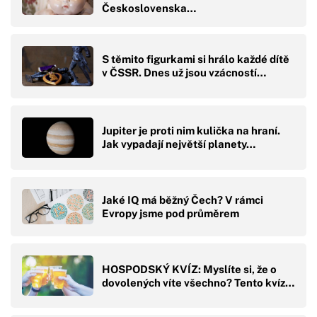
Československa…
S těmito figurkami si hrálo každé dítě
v ČSSR. Dnes už jsou vzácností…
Jupiter je proti nim kulička na hraní.
Jak vypadají největší planety…
Jaké IQ má běžný Čech? V rámci
Evropy jsme pod průměrem
HOSPODSKÝ KVÍZ: Myslíte si, že o
dovolených víte všechno? Tento kvíz…