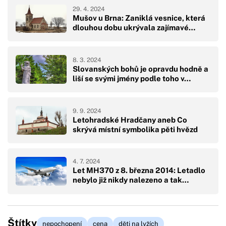
29. 4. 2024
Mušov u Brna: Zaniklá vesnice, která
dlouhou dobu ukrývala zajímavé…
8. 3. 2024
Slovanských bohů je opravdu hodně a
liší se svými jmény podle toho v…
9. 9. 2024
Letohradské Hradčany aneb Co
skrývá místní symbolika pěti hvězd
4. 7. 2024
Let MH370 z 8. března 2014: Letadlo
nebylo již nikdy nalezeno a tak…
Štítky
nepochopení
cena
děti na lyžích