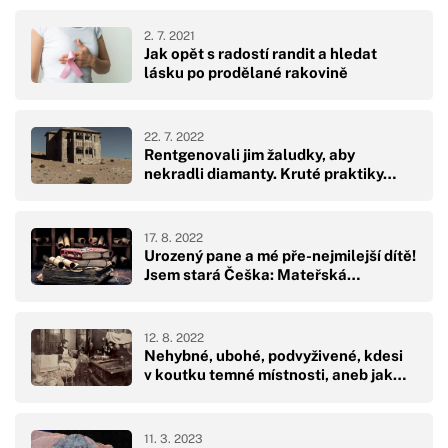
2. 7. 2021
Jak opět s radostí randit a hledat
lásku po prodělané rakovině
22. 7. 2022
Rentgenovali jim žaludky, aby
nekradli diamanty. Kruté praktiky…
17. 8. 2022
Urozený pane a mé pře-nejmilejší dítě!
Jsem stará Češka: Mateřská…
12. 8. 2022
Nehybné, ubohé, podvyživené, kdesi
v koutku temné místnosti, aneb jak…
11. 3. 2023