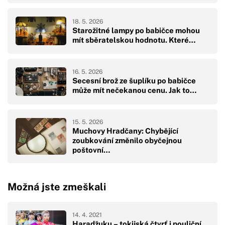
18. 5. 2026
Starožitné lampy po babičce mohou
mít sběratelskou hodnotu. Které…
16. 5. 2026
Secesní brož ze šuplíku po babičce
může mít nečekanou cenu. Jak to…
15. 5. 2026
Muchovy Hradčany: Chybějící
zoubkování změnilo obyčejnou
poštovní…
Možná jste zmeškali
14. 4. 2021
Haradžuku – tokijská čtvrť i pouliční