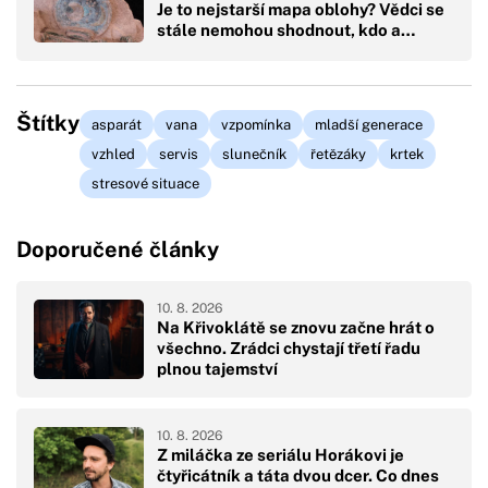
Je to nejstarší mapa oblohy? Vědci se
stále nemohou shodnout, kdo a…
Štítky
asparát
vana
vzpomínka
mladší generace
vzhled
servis
slunečník
řetězáky
krtek
stresové situace
Doporučené články
10. 8. 2026
Na Křivoklátě se znovu začne hrát o
všechno. Zrádci chystají třetí řadu
plnou tajemství
10. 8. 2026
Z miláčka ze seriálu Horákovi je
čtyřicátník a táta dvou dcer. Co dnes