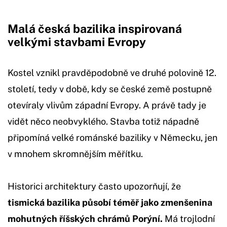
Malá česká bazilika inspirovaná
velkými stavbami Evropy
Kostel vznikl pravděpodobně ve druhé polovině 12.
století, tedy v době, kdy se české země postupně
otevíraly vlivům západní Evropy. A právě tady je
vidět něco neobvyklého. Stavba totiž nápadně
připomíná velké románské baziliky v Německu, jen
v mnohem skromnějším měřítku.
Historici architektury často upozorňují, že
tismická bazilika působí téměř jako zmenšenina
mohutných říšských chrámů Porýní.
Má trojlodní