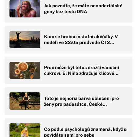
Jak poznáte, že máte neandertálské
geny bez testu DNA
Kam se hrabou ostatní akčňáky. V
neděli ve 22:05 předvede ČT2…
Proč může být letos dražší vánoční
cukroví. El Niño zdražuje klíčové…
Toto je nejhorší barva oblečení pro
ženy pro padesátce. České…
Co podle psychologů znamená, když si
povídáte sami pro sebe