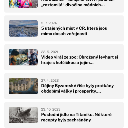
„roztomilá“ divočina módních…
3. 7. 2024
5 utajených míst v ČR, která jsou
mimo dosah veřejnosti
22. 5. 2021
Video virál ze zoo: Ohrožený levhart si
hraje s holčičkou a jejím…
27. 4. 2023
Dějiny Byzantské říše byly protkány
obdobími války i prosperity.…
23. 10. 2023
Poslední jídlo na Titaniku. Některé
recepty byly zachráněny