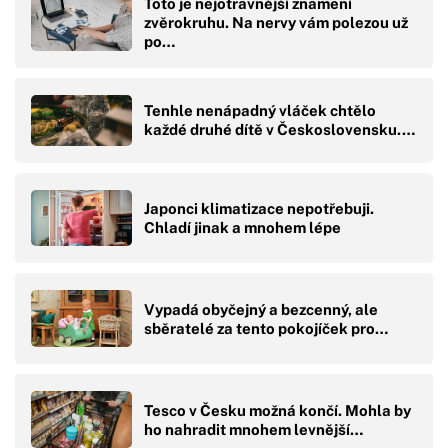
Toto je nejotravnější znamení
zvěrokruhu. Na nervy vám polezou už
po…
Tenhle nenápadný vláček chtělo
každé druhé dítě v Československu.…
Japonci klimatizace nepotřebuji.
Chladí jinak a mnohem lépe
Vypadá obyčejný a bezcenný, ale
sběratelé za tento pokojíček pro…
Tesco v Česku možná končí. Mohla by
ho nahradit mnohem levnější…