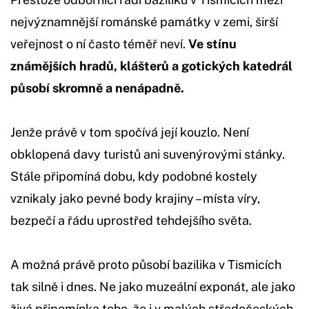
nejvýznamnější románské památky v zemi, širší
veřejnost o ní často téměř neví.
Ve stínu
známějších hradů, klášterů a gotických katedrál
působí skromně a nenápadně.
Jenže právě v tom spočívá její kouzlo. Není
obklopená davy turistů ani suvenýrovými stánky.
Stále připomíná dobu, kdy podobné kostely
vznikaly jako pevné body krajiny – místa víry,
bezpečí a řádu uprostřed tehdejšího světa.
A možná právě proto působí bazilika v Tismicích
tak silně i dnes. Ne jako muzeální exponát, ale jako
živá připomínka toho, že i v malých středočeských