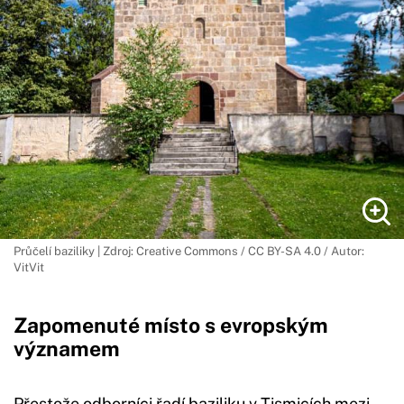
Průčelí baziliky | Zdroj: Creative Commons / CC BY-SA 4.0 / Autor:
VitVit
Zapomenuté místo s evropským
významem
Přestože odborníci řadí baziliku v Tismicích mezi