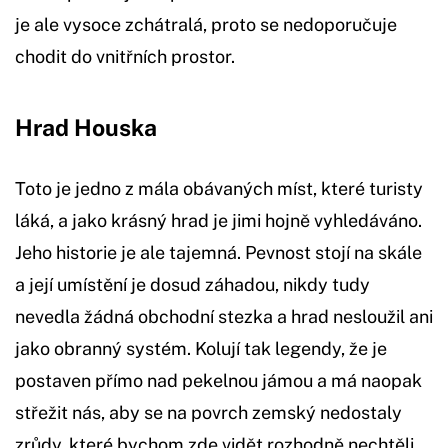
je ale vysoce zchátralá, proto se nedoporučuje
chodit do vnitřních prostor.
Hrad Houska
Toto je jedno z mála obávaných míst, které turisty
láká, a jako krásný hrad je jimi hojně vyhledáváno.
Jeho historie je ale tajemná. Pevnost stojí na skále
a její umístění je dosud záhadou, nikdy tudy
nevedla žádná obchodní stezka a hrad nesloužil ani
jako obranný systém. Kolují tak legendy, že je
postaven přímo nad pekelnou jámou a má naopak
střežit nás, aby se na povrch zemský nedostaly
zrůdy, které bychom zde vidět rozhodně nechtěli.