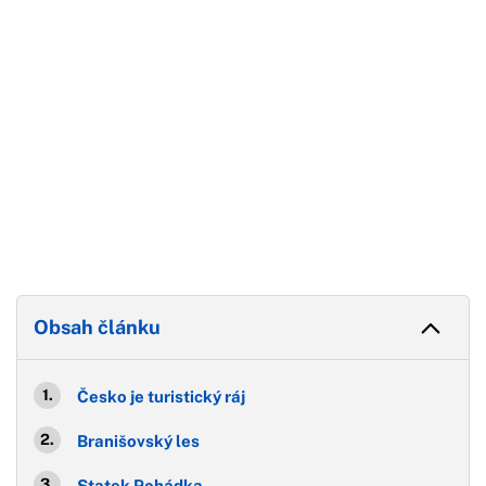
Obsah článku
Česko je turistický ráj
Branišovský les
Statek Pohádka