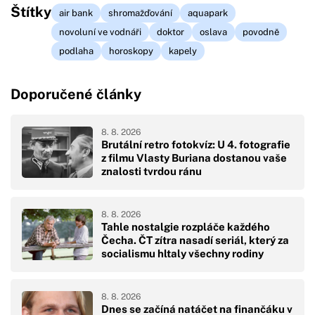
Štítky
air bank
shromažďování
aquapark
novoluní ve vodnáři
doktor
oslava
povodně
podlaha
horoskopy
kapely
Doporučené články
8. 8. 2026
Brutální retro fotokvíz: U 4. fotografie
z filmu Vlasty Buriana dostanou vaše
znalosti tvrdou ránu
8. 8. 2026
Tahle nostalgie rozpláče každého
Čecha. ČT zítra nasadí seriál, který za
socialismu hltaly všechny rodiny
8. 8. 2026
Dnes se začíná natáčet na finančáku v