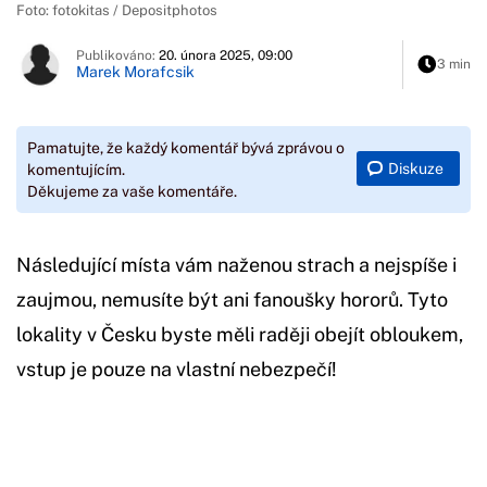
Foto: fotokitas / Depositphotos
Publikováno:
20. února 2025, 09:00
3 min
Marek Morafcsik
Pamatujte, že každý komentář bývá zprávou o
Diskuze
komentujícím.
Děkujeme za vaše komentáře.
Následující místa vám naženou strach a nejspíše i
zaujmou, nemusíte být ani fanoušky hororů. Tyto
lokality v Česku byste měli raději obejít obloukem,
vstup je pouze na vlastní nebezpečí!
Začátek reklamy
Konec reklamy