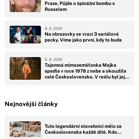
Praze. Půjde o špinážní bombu s
Russelem
8. 8. 2026
Na obrazovky se vrací 3 seriálové
pecky. Víme jako první, kdy to bude
8. 8. 2026
Tajemná mimozemšťanka Majka
spadla v roce 1978 z nebe a okouzlila
celé Československo. V reálu byl její
pád hodně drsný
Nejnovější články
Tuto legendární stavebnici mělo za
Československa každé dítě. Kdo…