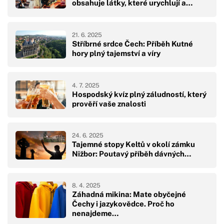
obsahuje látky, které urychlují a…
21. 6. 2025
Stříbrné srdce Čech: Příběh Kutné
hory plný tajemství a víry
4. 7. 2025
Hospodský kvíz plný záludností, který
prověří vaše znalosti
24. 6. 2025
Tajemné stopy Keltů v okolí zámku
Nižbor: Poutavý příběh dávných…
8. 4. 2025
Záhadná mikina: Mate obyčejné
Čechy i jazykovědce. Proč ho
nenajdeme…