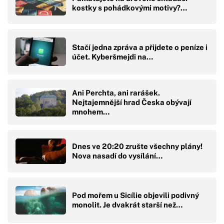
kostky s pohádkovými motivy?…
Stačí jedna zpráva a přijdete o peníze i
účet. Kyberšmejdi na…
Ani Perchta, ani rarášek.
Nejtajemnější hrad Česka obývají
mnohem…
Dnes ve 20:20 zrušte všechny plány!
Nova nasadí do vysílání…
Pod mořem u Sicílie objevili podivný
monolit. Je dvakrát starší než…