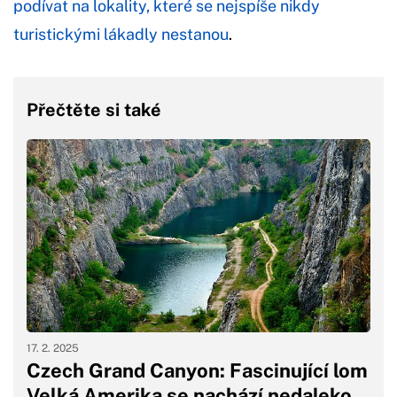
podívat na lokality, které se nejspíše nikdy
turistickými lákadly nestanou
.
Přečtěte si také
17. 2. 2025
Czech Grand Canyon: Fascinující lom
Velká Amerika se nachází nedaleko