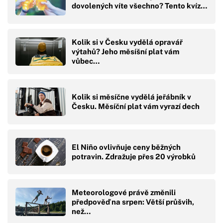
dovolených víte všechno? Tento kvíz…
Kolik si v Česku vydělá opravář
výtahů? Jeho měsíšní plat vám
vůbec…
Kolik si měsíčne vydělá jeřábník v
Česku. Měsíční plat vám vyrazí dech
El Niño ovlivňuje ceny běžných
potravin. Zdražuje přes 20 výrobků
Meteorologové právě změnili
předpověď na srpen: Větší průšvih,
než…