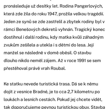
pronásleduje už desítky let. Rodina Pangerlových,
která zde žila do roku 1947, prožila velkou tragédií.
Jeden ze synů se zde zastřelil a zbytek rodiny byl v
rámci Benešových dekretů vyhnán. Tragický konec
dostihnul i další rodinu, kdy matka kvůli záhadným
zvukům zešílela a utekla i s dětmi do lesa. Její
manžel se následně v domě oběsil. O stavbu
dlouho nikdo neměl zájem. Až v roce 1991 se sem
přestěhoval právě vrah Roubal.
Ke statku nevede turistická trasa. Dá se k němu
dojít z vesnice Bradné, je to cca 2,7 kilometru po
loukách a lesních cestách. Pokud jej chcete vidět,
tak doporučujeme pevnou turistickou obuv. Stavba