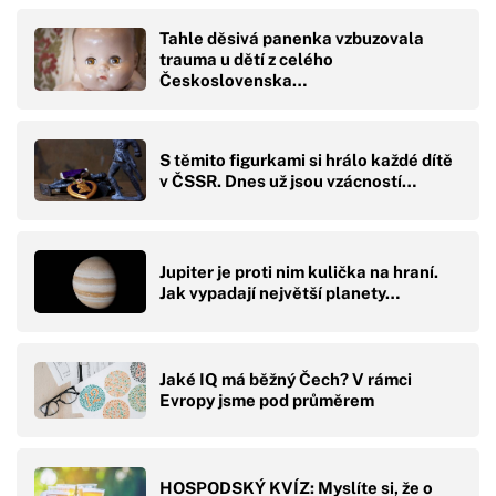
Tahle děsivá panenka vzbuzovala
trauma u dětí z celého
Československa…
S těmito figurkami si hrálo každé dítě
v ČSSR. Dnes už jsou vzácností…
Jupiter je proti nim kulička na hraní.
Jak vypadají největší planety…
Jaké IQ má běžný Čech? V rámci
Evropy jsme pod průměrem
HOSPODSKÝ KVÍZ: Myslíte si, že o