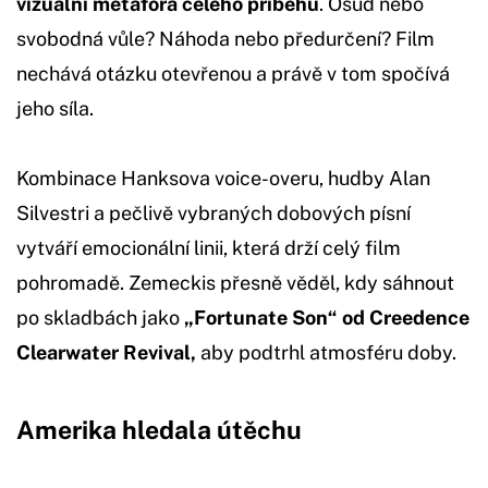
vizuální metafora celého příběhu
. Osud nebo
svobodná vůle? Náhoda nebo předurčení? Film
nechává otázku otevřenou a právě v tom spočívá
jeho síla.
Kombinace Hanksova voice-overu, hudby Alan
Silvestri a pečlivě vybraných dobových písní
vytváří emocionální linii, která drží celý film
pohromadě. Zemeckis přesně věděl, kdy sáhnout
po skladbách jako
„Fortunate Son“ od Creedence
Clearwater Revival,
aby podtrhl atmosféru doby.
Amerika hledala útěchu