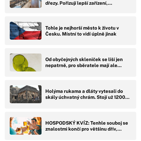
dřezy. Pořizují lepší zařízení,…
Tohle je nejhorší město k životu v
Česku. Místní to vidí úplně jinak
Od obyčejných skleniček se liší jen
nepatrně, pro sběratele mají ale…
Holýma rukama a dláty vytesali do
skály úchvatný chrám. Stojí už 1200…
HOSPODSKÝ KVÍZ: Tenhle souboj se
znalostmi končí pro většinu dřív,…