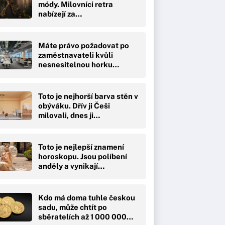
módy. Milovníci retra
nabízejí za…
Máte právo požadovat po
zaměstnavateli kvůli
nesnesitelnou horku…
Toto je nejhorší barva stěn v
obýváku. Dřív ji Češi
milovali, dnes ji…
Toto je nejlepší znamení
horoskopu. Jsou políbení
anděly a vynikají…
Kdo má doma tuhle českou
sadu, může chtít po
sběratelích až 1 000 000…