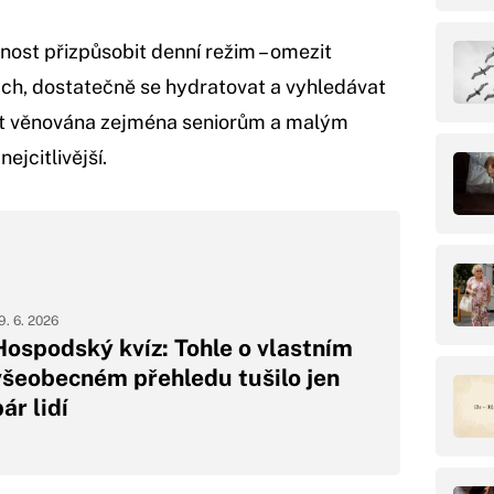
ost přizpůsobit denní režim – omezit
nách, dostatečně se hydratovat a vyhledávat
ýt věnována zejména seniorům a malým
ejcitlivější.
9. 6. 2026
Hospodský kvíz: Tohle o vlastním
všeobecném přehledu tušilo jen
ár lidí