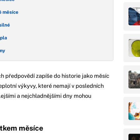
ně měsíce
silné
epla
émy
ch předpovědí zapíše do historie jako měsíc
teplotní výkyvy, které nemají v posledních
plejšími a nejchladnějšími dny mohou
čátkem měsíce