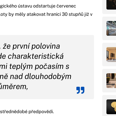
gického ústavu odstartuje červenec
y by měly atakovat hranici 30 stupňů již v
že první polovina
e charakteristická
lmi teplým počasím s
zně nad dlouhodobým
ůměrem,
í střednědobé předpovědi.