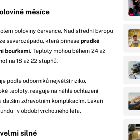
polovině měsíce
olem poloviny července. Nad střední Evropu
 ze severozápadu, která přinese
prudké
mi bouřkami
. Teploty mohou během 24 až
not na 18 až 22 stupňů.
je podle odborníků největší riziko.
ké teploty, reaguje na náhlé ochlazení
a dalším zdravotním komplikacím. Lékaři
bundu i v období vrcholného léta.
velmi silné