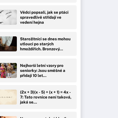
Vědci popsali, jak se ptáci
spravedlivě střídají ve
vedení hejna
Starožitníci se dnes mohou
utlouci po starých
hmoždířích. Bronzový…
Nejhorší letní vzory pro
seniorky: Jsou směšné a
přidají 10 let…
(2x + 3)(x - 5) + (x + 1) = 4x -
7: Tato rovnice není taková,
jaká se…