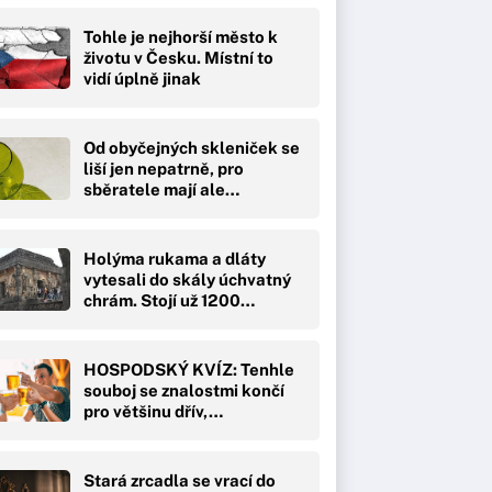
Tohle je nejhorší město k
životu v Česku. Místní to
vidí úplně jinak
Od obyčejných skleniček se
liší jen nepatrně, pro
sběratele mají ale…
Holýma rukama a dláty
vytesali do skály úchvatný
chrám. Stojí už 1200…
HOSPODSKÝ KVÍZ: Tenhle
souboj se znalostmi končí
pro většinu dřív,…
Stará zrcadla se vrací do