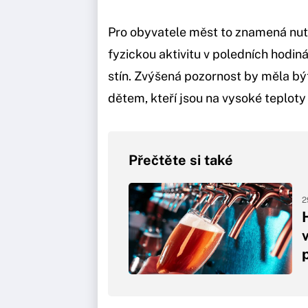
Pro obyvatele měst to znamená nutn
fyzickou aktivitu v poledních hodi
stín. Zvýšená pozornost by měla b
dětem, kteří jsou na vysoké teploty n
Přečtěte si také
2
p