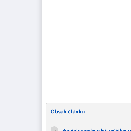
Obsah článku
První vlna veder udeří začátkem