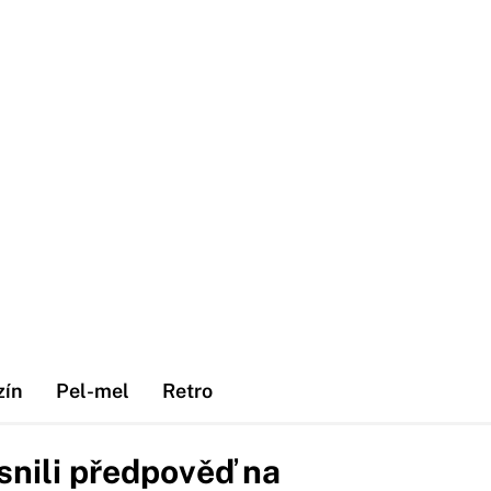
zín
Pel-mel
Retro
nili předpověď na