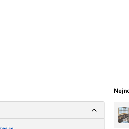
Nejno
 měsíce