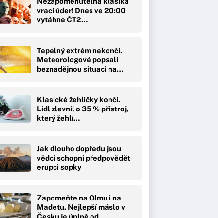
Nezapomenutelná klasika
vrací úder! Dnes ve 20:00
vytáhne ČT2…
Tepelný extrém nekončí.
Meteorologové popsali
beznadějnou situaci na…
Klasické žehličky končí.
Lidl zlevnil o 35 % přístroj,
který žehlí…
Jak dlouho dopředu jsou
vědci schopni předpovědět
erupci sopky
Zapomeňte na Olmu i na
Madetu. Nejlepší máslo v
Česku je úplně od…