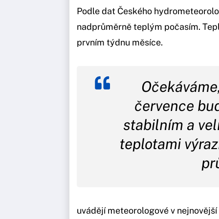
Podle dat Českého hydrometeorolo
nadprůměrně teplým počasím. Teplot
prvním týdnu měsíce.
Očekáváme, 
července bud
stabilním a ve
teplotami výra
pr
uvádějí meteorologové v nejnovějš