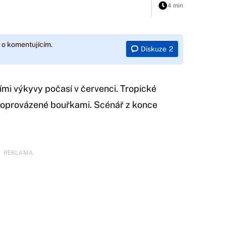
4 min
 o komentujícím.
Diskuze
2
mi výkyvy počasí v červenci. Tropické
 doprovázené bouřkami. Scénář z konce
REKLAMA