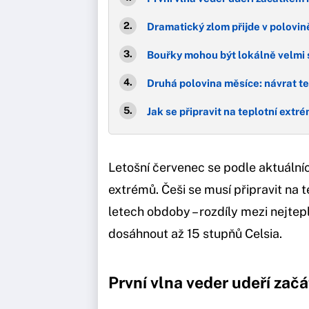
Dramatický zlom přijde v polovi
Bouřky mohou být lokálně velmi 
Druhá polovina měsíce: návrat t
Jak se připravit na teplotní extr
Letošní červenec se podle aktuální
extrémů. Češi se musí připravit na 
letech obdoby – rozdíly mezi nejte
dosáhnout až 15 stupňů Celsia.
První vlna veder udeří za