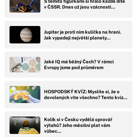
S těmito figurkami si hrálo každé dítě
v ČSSR. Dnes už jsou vzácností…
Jupiter je proti nim kulička na hraní.
Jak vypadají největší planety…
Jaké IQ má běžný Čech? V rámci
Evropy jsme pod průměrem
HOSPODSKÝ KVÍZ: Myslíte si, že o
dovolených víte všechno? Tento kvíz…
Kolik si v Česku vydělá opravář
výtahů? Jeho měsíšní plat vám
vůbec…