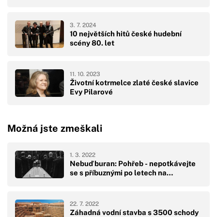
3. 7. 2024
10 největších hitů české hudební
scény 80. let
11. 10. 2023
Životní kotrmelce zlaté české slavice
Evy Pilarové
Možná jste zmeškali
1. 3. 2022
Nebuď buran: Pohřeb - nepotkávejte
se s příbuznými po letech na…
22. 7. 2022
Záhadná vodní stavba s 3500 schody