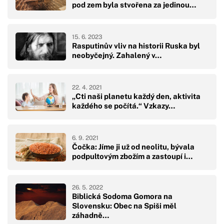
pod zem byla stvořena za jedinou…
15. 6. 2023
Rasputinův vliv na historii Ruska byl
neobyčejný. Zahalený v…
22. 4. 2021
„Cti naši planetu každý den, aktivita
každého se počítá.“ Vzkazy…
6. 9. 2021
Čočka: Jíme ji už od neolitu, bývala
podpultovým zbožím a zastoupí i…
26. 5. 2022
Biblická Sodoma Gomora na
Slovensku: Obec na Spiši měl
záhadně…