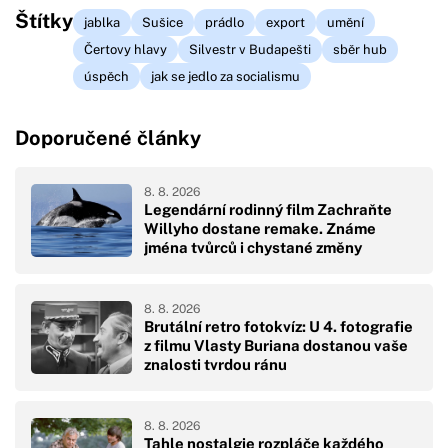
Štítky
jablka
Sušice
prádlo
export
umění
Čertovy hlavy
Silvestr v Budapešti
sběr hub
úspěch
jak se jedlo za socialismu
Doporučené články
8. 8. 2026
Legendární rodinný film Zachraňte
Willyho dostane remake. Známe
jména tvůrců i chystané změny
8. 8. 2026
Brutální retro fotokvíz: U 4. fotografie
z filmu Vlasty Buriana dostanou vaše
znalosti tvrdou ránu
8. 8. 2026
Tahle nostalgie rozpláče každého