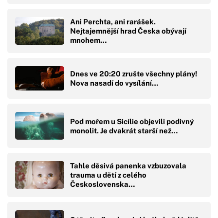
Ani Perchta, ani rarášek.
Nejtajemnější hrad Česka obývají
mnohem…
Dnes ve 20:20 zrušte všechny plány!
Nova nasadí do vysílání…
Pod mořem u Sicílie objevili podivný
monolit. Je dvakrát starší než…
Tahle děsivá panenka vzbuzovala
trauma u dětí z celého
Československa…