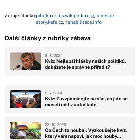
Zdroje článku:
pilulka.cz
,
cs.wikipedia.org
,
idnes.cz
,
story.kafe.cz
,
rehabilitace.info
Další články z rubriky zábava
3. 3. 2024
Kvíz: Nejlepší hlášky našich politiků,
dokážete je správně přiřadit?
9. 7. 2024
Kvíz: Zavzpomínejte na vše, co jste se
museli učit v autoškole
23. 10. 2023
Co Čech to houbař. Vyzkoušejte kvíz,
který vám napoví, jak moc houby…