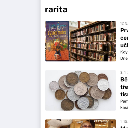
rarita
17. 5
Pr
ce
uči
Kdys
Dnes
3. 1.
Bě
tř
ti
Pama
kasi
1. 10