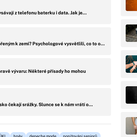
sávají z telefonu baterku i data. Jak je…
řeným k zemi? Psychologové vysvětlili, co to o…
ípravě vývaru: Některé přísady ho mohou
ko čekají srážky. Slunce se k nám vrátí o…
ÚKL
hněv
depeche mode
ponižováni seniorů