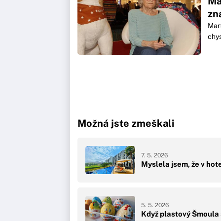
Ma
zn
Mart
chys
Možná jste zmeškali
7. 5. 2026
Myslela jsem, že v hote
5. 5. 2026
Když plastový Šmoula st