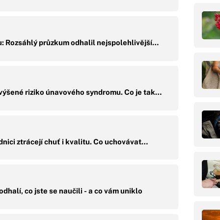
: Rozsáhlý průzkum odhalil nejspolehlivější…
zvýšené riziko únavového syndromu. Co je tak…
nici ztrácejí chuť i kvalitu. Co uchovávat…
dhalí, co jste se naučili - a co vám uniklo