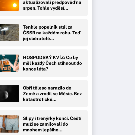
aktualizovali předpověď na
srpen. Tohle vyděsí…
Tenhle popelník stál za
ČSSR na každém rohu. Teď
jej sběratelé…
HOSPODSKÝ KVÍZ: Co by
měl každý Čech stihnout do
konce léta?
Obří těleso narazilo do
Země a zrodil se Měsíc. Bez
katastrofické…
Slipy i trenýrky končí. Čeští
muži se zamilovali do
mnohem lepšího…