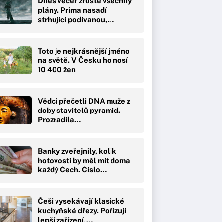
Dnes večer zrušte všechny
plány. Prima nasadí
strhující podívanou,…
Toto je nejkrásnější jméno
na světě. V Česku ho nosí
10 400 žen
Vědci přečetli DNA muže z
doby stavitelů pyramid.
Prozradila…
Banky zveřejnily, kolik
hotovosti by měl mít doma
každý Čech. Číslo…
Češi vysekávají klasické
kuchyňské dřezy. Pořizují
lepší zařízení,…