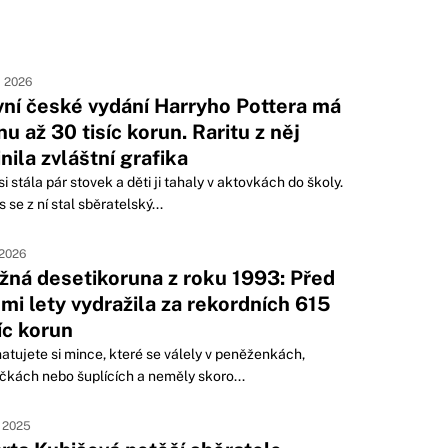
. 2026
vní české vydání Harryho Pottera má
nu až 30 tisíc korun. Raritu z něj
nila zvláštní grafika
i stála pár stovek a děti ji tahaly v aktovkách do školy.
 se z ní stal sběratelský...
 2026
žná desetikoruna z roku 1993: Před
emi lety vydražila za rekordních 615
síc korun
tujete si mince, které se válely v peněženkách,
čkách nebo šuplících a neměly skoro...
. 2025