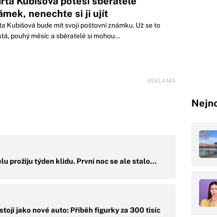
rta Kubišová potěší sběratele
ámek, nenechte si ji ujít
a Kubišová bude mít svoji poštovní známku. Už se to
tá, pouhý měsíc a sběratelé si mohou...
REKLAMA
Nejno
lu prožiju týden klidu. První noc se ale stalo…
ojí jako nové auto: Příběh figurky za 300 tisíc