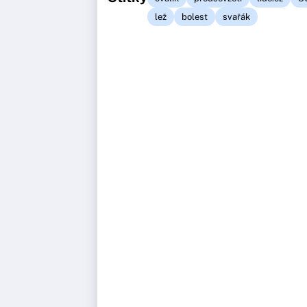
lež
bolest
svařák