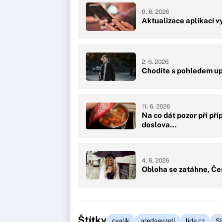
9. 6. 2026
Aktualizace aplikací vy
2. 6. 2026
Chodíte s pohledem up
11. 6. 2026
Na co dát pozor při př
doslova…
4. 6. 2026
Obloha se zatáhne, Čes
Štítky
cvalík
předsevzetí
lide.cz
S