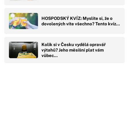
HOSPODSKÝ KVÍZ: Myslíte si, že o
dovolených víte všechno? Tento kvíz…
Kolik si v Česku vydělá opravář
výtahů? Jeho měsíšní plat vám
vůbec…