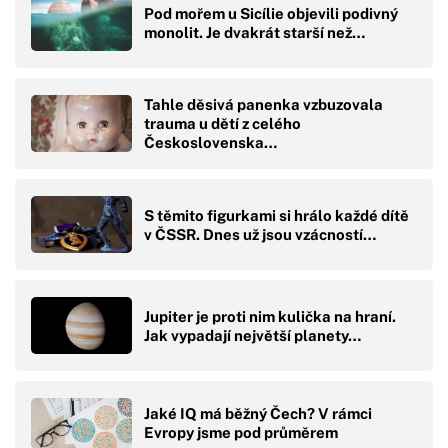
Pod mořem u Sicílie objevili podivný
monolit. Je dvakrát starší než…
Tahle děsivá panenka vzbuzovala
trauma u dětí z celého
Československa…
S těmito figurkami si hrálo každé dítě
v ČSSR. Dnes už jsou vzácností…
Jupiter je proti nim kulička na hraní.
Jak vypadají největší planety…
Jaké IQ má běžný Čech? V rámci
Evropy jsme pod průměrem