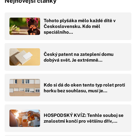
Nejnovější články
Tohoto plyšáka mělo každé dítě v
Československu. Kdo měl
speciálního…
Český patent na zateplení domu
dobývá svět. Je extrémně…
Kdo si dá do oken tento typ rolet proti
horku bez souhlasu, musí je…
HOSPODSKÝ KVÍZ: Tenhle souboj se
znalostmi končí pro většinu dřív,…