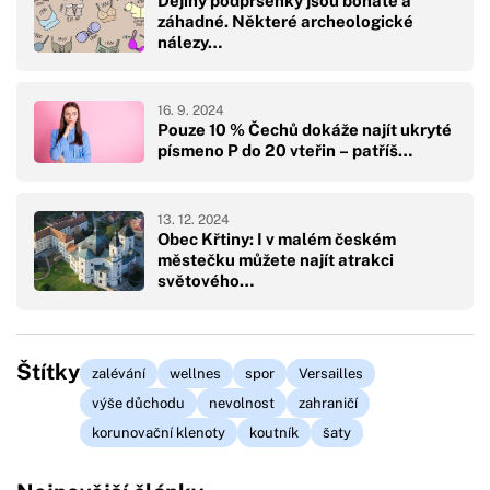
Dějiny podprsenky jsou bohaté a
záhadné. Některé archeologické
nálezy…
16. 9. 2024
Pouze 10 % Čechů dokáže najít ukryté
písmeno P do 20 vteřin – patříš…
13. 12. 2024
Obec Křtiny: I v malém českém
městečku můžete najít atrakci
světového…
Štítky
zalévání
wellnes
spor
Versailles
výše důchodu
nevolnost
zahraničí
korunovační klenoty
koutník
šaty