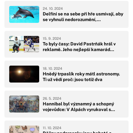
24. 10. 2024
Delfíni se na sebe při hře usmívají, aby
se vyhnuli nedorozumění,…
15. 9. 2024
To byly časy: David Pastrňák hrál v
reklamě. Jeho nejlepší kamarád…
18. 10. 2024
Hnědý trpaslík roky mátl astronomy.
Ti už vědí proč: jsou totiž dva
26. 5. 2024
Hannibal byl významný a schopný
vojevůdce: V Alpách vyrukoval s…
11. 10. 2024