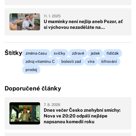
11. 1. 2025
U maminky není nejlíp aneb Pozor, ať
si výchovou nezaděláte na…
Štítky
změna času
svíčky
zdravě
ježek
řidičák
zdroj vitamínu C
bolesti zad
víra
šifrování
prodej
Doporučené články
7. 8. 2026
Dnes večer Česko znehybní smíchy:
Nova ve 20:20 odpálí nejlépe
napsanou komedii roku