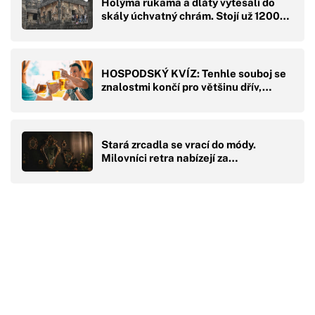
Holýma rukama a dláty vytesali do
skály úchvatný chrám. Stojí už 1200…
HOSPODSKÝ KVÍZ: Tenhle souboj se
znalostmi končí pro většinu dřív,…
Stará zrcadla se vrací do módy.
Milovníci retra nabízejí za…