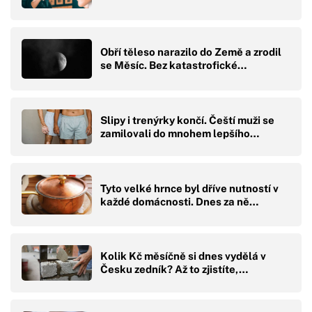
Obří těleso narazilo do Země a zrodil
se Měsíc. Bez katastrofické…
Slipy i trenýrky končí. Čeští muži se
zamilovali do mnohem lepšího…
Tyto velké hrnce byl dříve nutností v
každé domácnosti. Dnes za ně…
Kolik Kč měsíčně si dnes vydělá v
Česku zedník? Až to zjistíte,…