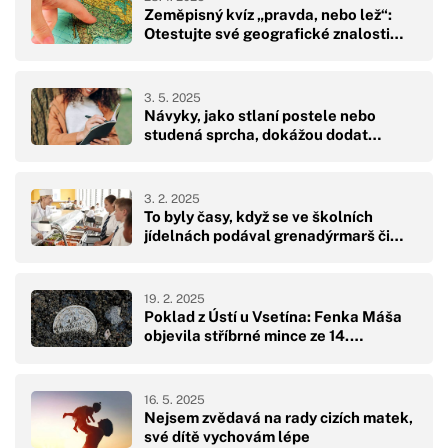
Zeměpisný kvíz „pravda, nebo lež“:
Otestujte své geografické znalosti…
3. 5. 2025
Návyky, jako stlaní postele nebo
studená sprcha, dokážou dodat…
3. 2. 2025
To byly časy, když se ve školních
jídelnách podával grenadýrmarš či…
19. 2. 2025
Poklad z Ústí u Vsetína: Fenka Máša
objevila stříbrné mince ze 14.…
16. 5. 2025
Nejsem zvědavá na rady cizích matek,
své dítě vychovám lépe