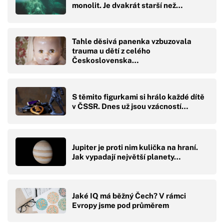
monolit. Je dvakrát starší než…
Tahle děsivá panenka vzbuzovala
trauma u dětí z celého
Československa…
S těmito figurkami si hrálo každé dítě
v ČSSR. Dnes už jsou vzácností…
Jupiter je proti nim kulička na hraní.
Jak vypadají největší planety…
Jaké IQ má běžný Čech? V rámci
Evropy jsme pod průměrem