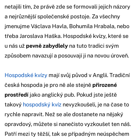
netajili tím, že právě zde se formovali jejich názory
a nejrůznější společenské postoje. Za všechny
jmenujme Václava Havla, Bohumila Hrabala, nebo
třeba Jaroslava Haška. Hospodské kvízy, které se
u nás už
pevně zabydlely
na tuto tradici svým
způsobem navazují a posouvají ji na novou úroveň.
Hospodské kvízy
mají svůj původ v Anglii. Tradiční
česká hospoda je pro ně ale stejně
přirozené
prostředí
jako anglický pub. Pokud jste ještě
takový
hospodský kvíz
nevyzkoušeli, je na čase to
rychle napravit. Než se ale dostanete na nějaký
opravdový, můžete si nanečisto vyzkoušet ten náš.
Patří mezi ty těžší, tak se případným neúspěchem