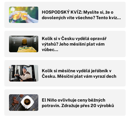
HOSPODSKÝ KVÍZ: Myslíte si, že o
dovolených víte všechno? Tento kvíz…
Kolik si v Česku vydělá opravář
výtahů? Jeho měsíšní plat vám
vůbec…
Kolik si měsíčne vydělá jeřábník v
Česku. Měsíční plat vám vyrazí dech
El Niño ovlivňuje ceny běžných
potravin. Zdražuje přes 20 výrobků