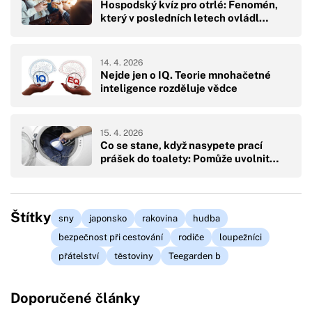
Hospodský kvíz pro otrlé: Fenomén,
který v posledních letech ovládl…
14. 4. 2026
Nejde jen o IQ. Teorie mnohačetné
inteligence rozděluje vědce
15. 4. 2026
Co se stane, když nasypete prací
prášek do toalety: Pomůže uvolnit…
Štítky
sny
japonsko
rakovina
hudba
bezpečnost při cestování
rodiče
loupežníci
přátelství
těstoviny
Teegarden b
Doporučené články