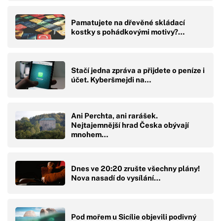
Pamatujete na dřevěné skládací
kostky s pohádkovými motivy?…
Stačí jedna zpráva a přijdete o peníze i
účet. Kyberšmejdi na…
Ani Perchta, ani rarášek.
Nejtajemnější hrad Česka obývají
mnohem…
Dnes ve 20:20 zrušte všechny plány!
Nova nasadí do vysílání…
Pod mořem u Sicílie objevili podivný