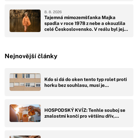
8. 8. 2026
Tajemná mimozemšťanka Majka
spadla v roce 1978 z nebe a okouzlila
celé Československo. V reálu byl její
pád hodně drsný
Nejnovější články
Kdo si dá do oken tento typ rolet proti
horku bez souhlasu, musí je…
HOSPODSKÝ KVÍZ: Tenhle souboj se
znalostmi končí pro většinu dřív,…