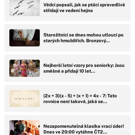
Vědci popsali, jak se ptáci spravedlivě
střídají ve vedení hejna
Starožitníci se dnes mohou utlouci po
starých hmoždířích. Bronzový…
Nejhorší letní vzory pro seniorky: Jsou
směšné a přidají 10 let…
(2x + 3)(x - 5) + (x + 1) = 4x - 7: Tato
rovnice není taková, jaká se…
Nezapomenutelná klasika vrací úder!
Dnes ve 20:00 vytáhne ČT2…