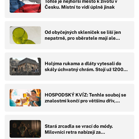
Tohle je nejhorší město k životu v
Česku. Místní to vidí úplně jinak
Od obyčejných skleniček se liší jen
nepatrně, pro sběratele mají ale…
Holýma rukama a dláty vytesali do
skály úchvatný chrám. Stojí už 1200…
HOSPODSKÝ KVÍZ: Tenhle souboj se
znalostmi končí pro většinu dřív,…
Stará zrcadla se vrací do módy.
Milovníci retra nabízejí za…