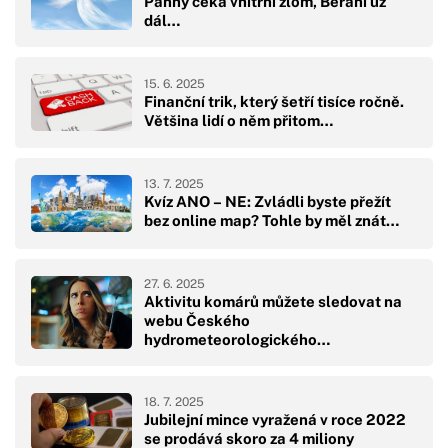
Panny čeká vnitřní zlom, Berani už
dál…
15. 6. 2025
Finanční trik, který šetří tisíce ročně.
Většina lidí o něm přitom…
13. 7. 2025
Kvíz ANO – NE: Zvládli byste přežít
bez online map? Tohle by měl znát…
27. 6. 2025
Aktivitu komárů můžete sledovat na
webu Českého
hydrometeorologického…
18. 7. 2025
Jubilejní mince vyražená v roce 2022
se prodává skoro za 4 miliony