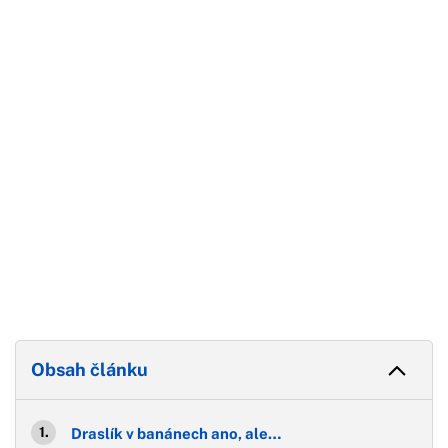
Začátek reklamy
Konec reklamy
Obsah článku
Draslík v banánech ano, ale…