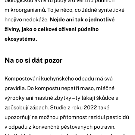
biologickou aktivitu půdy a diverzitu půdních
mikroorganismů. To je něco, co žádné syntetické
hnojivo nedokáže.
Nejde ani tak o jednotlivé
živiny, jako o celkové oživení půdního
ekosystému.
Na co si dát pozor
Kompostování kuchyňského odpadu má svá
pravidla. Do kompostu nepatří maso, mléčné
výrobky ani mastné zbytky – ty lákají škůdce a
způsobují zápach. Studie z roku 2022 také
upozorňují na možnou přítomnost reziduí pesticidů
v odpadu z konvenčně pěstovaných potravin.