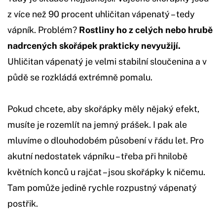
z více než 90 procent uhličitan vápenatý – tedy
vápník. Problém?
Rostliny ho z celých nebo hrubě
nadrcených skořápek prakticky nevyužijí.
Uhličitan vápenatý je velmi stabilní sloučenina a v
půdě se rozkládá extrémně pomalu.
Pokud chcete, aby skořápky měly nějaký efekt,
musíte je rozemlít na jemný prášek. I pak ale
mluvíme o dlouhodobém působení v řádu let. Pro
akutní nedostatek vápníku – třeba při hnilobě
květních konců u rajčat – jsou skořápky k ničemu.
Tam pomůže jedině rychle rozpustný vápenatý
postřik.