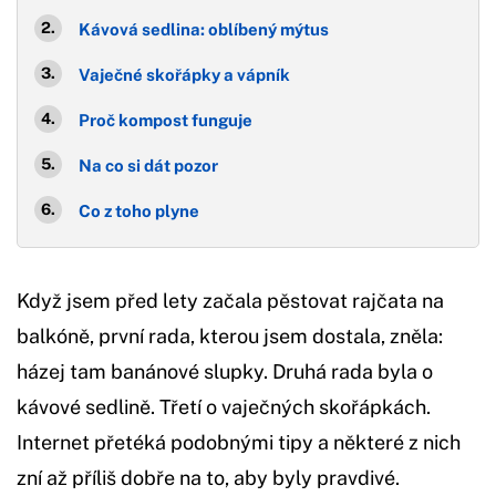
Kávová sedlina: oblíbený mýtus
Vaječné skořápky a vápník
Proč kompost funguje
Na co si dát pozor
Co z toho plyne
Když jsem před lety začala pěstovat rajčata na
balkóně, první rada, kterou jsem dostala, zněla:
házej tam banánové slupky. Druhá rada byla o
kávové sedlině. Třetí o vaječných skořápkách.
Internet přetéká podobnými tipy a některé z nich
zní až příliš dobře na to, aby byly pravdivé.