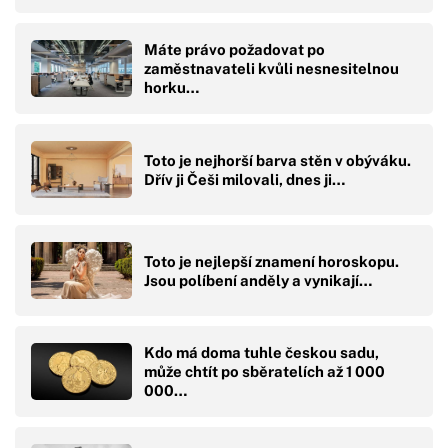
Máte právo požadovat po
zaměstnavateli kvůli nesnesitelnou
horku…
Toto je nejhorší barva stěn v obýváku.
Dřív ji Češi milovali, dnes ji…
Toto je nejlepší znamení horoskopu.
Jsou políbení anděly a vynikají…
Kdo má doma tuhle českou sadu,
může chtít po sběratelích až 1 000
000…