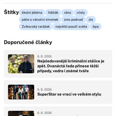
Štítky
školní jídelna
řidičák
ráno
včely
péče o vánoční stromek
sms podvod
zlo
Zvíkovský rarášek
největší poušť světa
bpa
Doporučené články
6. 8. 2026
Nejsledovanější kriminální stálice je
zpět. Dvanáctá řada přinese těžší
případy, vedra i známé tváře
6. 8. 2026
SuperStar se vrací ve velkém stylu
6. 8. 2026