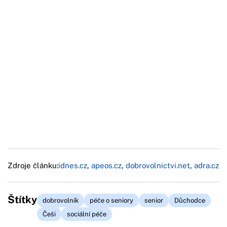
Zdroje článku:
idnes.cz
,
apeos.cz
,
dobrovolnictvi.net
,
adra.cz
Štítky
dobrovolník
péče o seniory
senior
Důchodce
Češi
sociální péče