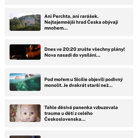
Ani Perchta, ani rarášek.
Nejtajemnější hrad Česka obývají
mnohem…
Dnes ve 20:20 zrušte všechny plány!
Nova nasadí do vysílání…
Pod mořem u Sicílie objevili podivný
monolit. Je dvakrát starší než…
Tahle děsivá panenka vzbuzovala
trauma u dětí z celého
Československa…