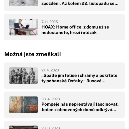
zpoždění. Až kolem 22. listopadu se…
7. 11. 2025
HOAX: Home office, z domu už se
nedostanete, hrozí řetězák
Možná jste zmeškali
21. 4. 2023
„Spalte jim fetiše i chrámy a pokřtěte
ty pohanské Osťaky.“ Rusové…
28. 4. 2023
Pompeje nás nepřestávají fascinovat.
Jeden z obnovených domů odkrývá…
23. 3. 2023