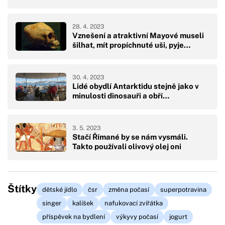
28. 4. 2023
Vznešení a atraktivní Mayové museli
šilhat, mít propíchnuté uši, pyje…
30. 4. 2023
Lidé obydlí Antarktidu stejně jako v
minulosti dinosauři a obří…
3. 5. 2023
Stačí Římané by se nám vysmáli.
Takto používali olivový olej oni
Štítky
dětské jídlo
čsr
změna počasí
superpotravina
singer
kalíšek
nafukovací zvířátka
příspěvek na bydlení
výkyvy počasí
jogurt