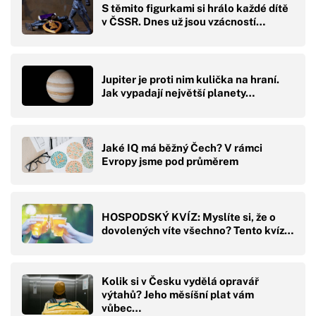
S těmito figurkami si hrálo každé dítě
v ČSSR. Dnes už jsou vzácností…
Jupiter je proti nim kulička na hraní.
Jak vypadají největší planety…
Jaké IQ má běžný Čech? V rámci
Evropy jsme pod průměrem
HOSPODSKÝ KVÍZ: Myslíte si, že o
dovolených víte všechno? Tento kvíz…
Kolik si v Česku vydělá opravář
výtahů? Jeho měsíšní plat vám
vůbec…