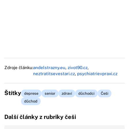
Zdroje článku:
andelstrazny.eu
,
zivot90.cz
,
neztratitsevestari.cz
,
psychiatrievpraxi.cz
Štítky
deprese
senior
zdraví
důchodci
Češi
důchod
Další články z rubriky češi