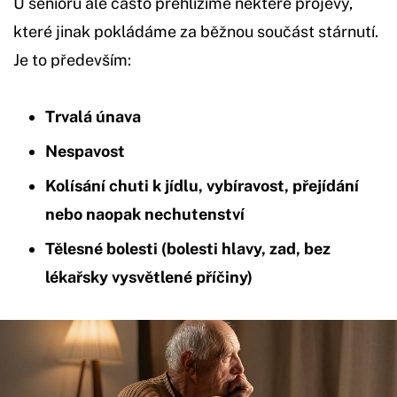
U seniorů ale často přehlížíme některé projevy,
které jinak pokládáme za běžnou součást stárnutí.
Je to především:
Trvalá únava
Nespavost
Kolísání chuti k jídlu, vybíravost, přejídání
nebo naopak nechutenství
Tělesné bolesti (bolesti hlavy, zad, bez
lékařsky vysvětlené příčiny)