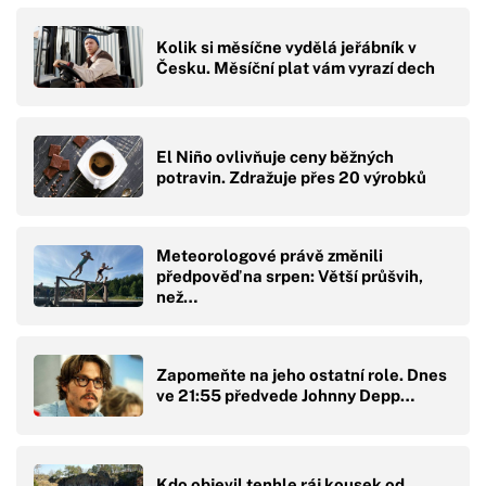
Kolik si měsíčne vydělá jeřábník v
Česku. Měsíční plat vám vyrazí dech
El Niño ovlivňuje ceny běžných
potravin. Zdražuje přes 20 výrobků
Meteorologové právě změnili
předpověď na srpen: Větší průšvih,
než…
Zapomeňte na jeho ostatní role. Dnes
ve 21:55 předvede Johnny Depp…
Kdo objevil tenhle ráj kousek od