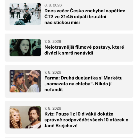
8. 8. 2026
Dnes večer Česko znehybní napětím:
ČT2 ve 21:45 odpálí brutální
nacistickou misi
7. 8. 2026
Nejotravnější filmové postavy, které
diváci k smrti nenávidí
7. 8. 2026
Farma: Druhá duelantka si Markétu
„namazala na chleba“. Nikdo jí
nefandil
7. 8. 2026
Kvíz: Pouze 1 z 10 diváků dokáže
správně zodpovědět všech 10 otázek o
Janě Brejchové