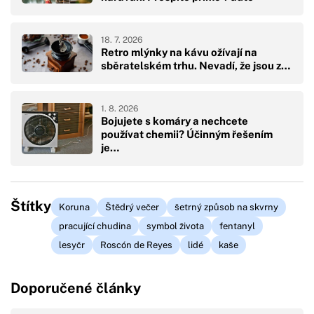
18. 7. 2026
Retro mlýnky na kávu ožívají na
sběratelském trhu. Nevadí, že jsou z…
1. 8. 2026
Bojujete s komáry a nechcete
používat chemii? Účinným řešením
je…
Štítky
Koruna
Štědrý večer
šetrný způsob na skvrny
pracující chudina
symbol života
fentanyl
lesyčr
Roscón de Reyes
lidé
kaše
Doporučené články