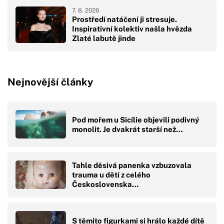
7. 8. 2026
Prostředí natáčení ji stresuje.
Inspirativní kolektiv našla hvězda
Zlaté labutě jinde
Nejnovější články
Pod mořem u Sicílie objevili podivný
monolit. Je dvakrát starší než…
Tahle děsivá panenka vzbuzovala
trauma u dětí z celého
Československa…
S těmito figurkami si hrálo každé dítě