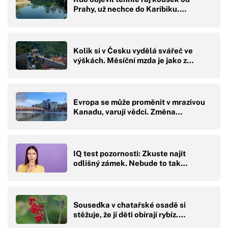
Prahy, už nechce do Karibiku.…
Kolik si v Česku vydělá svářeč ve
výškách. Měsíční mzda je jako z…
Evropa se může proměnit v mrazivou
Kanadu, varují vědci. Změna…
IQ test pozornosti: Zkuste najít
odlišný zámek. Nebude to tak…
Sousedka v chatařské osadě si
stěžuje, že jí děti obírají rybíz.…