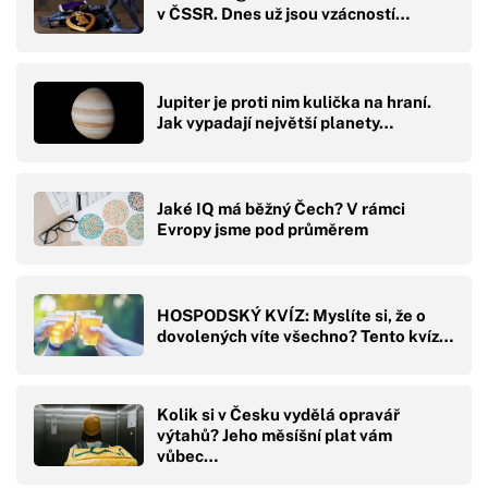
v ČSSR. Dnes už jsou vzácností…
Jupiter je proti nim kulička na hraní.
Jak vypadají největší planety…
Jaké IQ má běžný Čech? V rámci
Evropy jsme pod průměrem
HOSPODSKÝ KVÍZ: Myslíte si, že o
dovolených víte všechno? Tento kvíz…
Kolik si v Česku vydělá opravář
výtahů? Jeho měsíšní plat vám
vůbec…