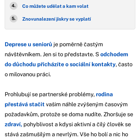
Co můžete udělat a kam volat
Znovunalezení jiskry se vyplatí
Deprese u seniorů
je poměrně častým
návštěvníkem. Jen si to představte. S
odchodem
do důchodu přicházíte o sociální kontakty
, často
o milovanou práci.
Prohlubují se partnerské problémy,
rodina
přestává stačit
vašim náhle zvýšeným časovým
požadavkům, protože se doma nudíte. Zhoršuje se
zdraví,
pohyblivost a kdysi aktivní a čilý člověk se
stává zašmušilým a nevrlým. Vše ho bolí a nic ho